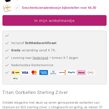
remonti
Geschenksieradendoosje bijbestellen voor
€6,00
remonti
In mijn winkelmandje
uwelo
 Gems
Inclusief
Echtheidscertificaat
NO Collection
Gratis
verzending vanaf € 79,-
va
Levering naar
Nederland
binnen 3-7 dagen
Nederlandse klantenservice
Titan Oorbellen Sterling Zilver
Minerale
Ontdek elegantie met deze op veren geïnspireerde oorbellen van
titanium en 925 sterling zilver. Lichtgewicht en grillig, ze meten 37