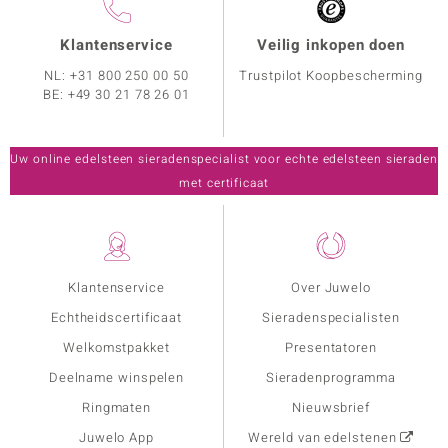
Klantenservice
Veilig inkopen doen
NL:
+31 800 250 00 50
Trustpilot Koopbescherming
BE:
+49 30 21 78 26 01
Uw online edelsteen sieradenspecialist voor echte edelsteen sieraden
met certificaat
Klantenservice
Over Juwelo
Echtheidscertificaat
Sieradenspecialisten
Welkomstpakket
Presentatoren
Deelname winspelen
Sieradenprogramma
Ringmaten
Nieuwsbrief
Juwelo App
Wereld van edelstenen