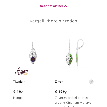
Naar het artikel
Vergelijkbare sieraden
Titanium
Zilver
Zilver
€ 49,-
€ 199,-
€ 129
Hanger
Zilveren oorbellen met
Zilver
groene Kingman Mohave
Zambia