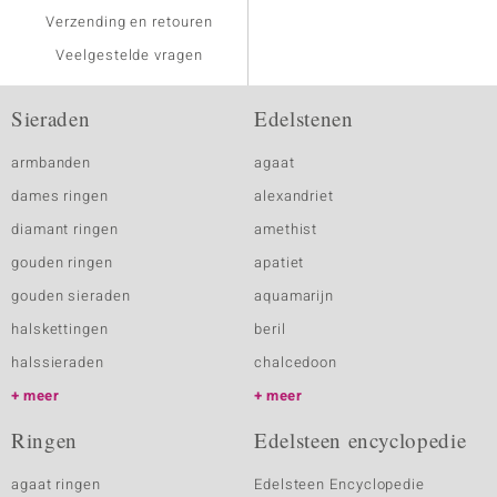
Verzending en retouren
Veelgestelde vragen
Sieraden
Edelstenen
armbanden
agaat
dames ringen
alexandriet
diamant ringen
amethist
gouden ringen
apatiet
gouden sieraden
aquamarijn
halskettingen
beril
halssieraden
chalcedoon
meer
meer
Ringen
Edelsteen encyclopedie
agaat ringen
Edelsteen Encyclopedie