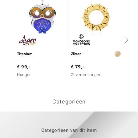
Titanium
Zilver
Titani
€ 99,-
€ 79,-
€ 129
Hanger
Zilveren hanger
Oorbel
Categorieën
Categorieën van dit item