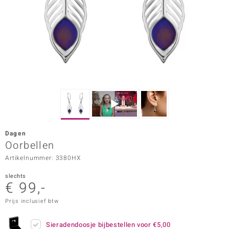
ana
Prince Designs
o
Chic
d in Berlin
Dagen
insell
Oorbellen
Artikelnummer: 3380HX
n Vogue
slechts
e in Italy
€ 99,-
o Paraíso
Prijs inclusief btw
izen
Sieradendoosje bijbestellen voor
€5,00