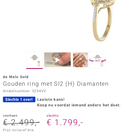
ana
Prince Designs
o
Chic
360°
d in Berlin
de Melo Gold
insell
Gouden ring met SI2 (H) Diamanten
Artikelnummer: 5294VV
n Vogue
Slechts 1 over!
Laatste kans!
e in Italy
Koop nu voordat iemand anders het doet.
o Paraíso
voorheen
slechts
€ 2.499,-
€ 1.799,-
izen
Prijs inclusief btw