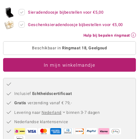
remonti
Sieradendoosje bijbestellen voor
€5,00
remonti
Geschenksieradendoosje bijbestellen voor
€5,00
uwelo
Hulp bij bepalen ringmaat
 Gems
Beschikbaar in
Ringmaat 18, Geelgoud
NO Collection
In mijn winkelmandje
va
Inclusief
Echtheidscertificaat
Gratis
verzending vanaf € 79,-
Levering naar
Nederland
binnen 3-7 dagen
Nederlandse klantenservice
Minerale