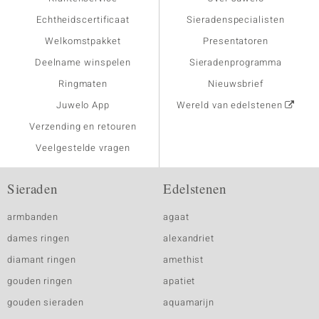
Echtheidscertificaat
Sieradenspecialisten
Welkomstpakket
Presentatoren
Deelname winspelen
Sieradenprogramma
Ringmaten
Nieuwsbrief
Juwelo App
Wereld van edelstenen
Verzending en retouren
Veelgestelde vragen
Sieraden
Edelstenen
armbanden
agaat
dames ringen
alexandriet
diamant ringen
amethist
gouden ringen
apatiet
gouden sieraden
aquamarijn