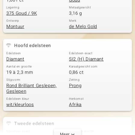
1,001 ct
Goud
Legering
Metaalgewicht
375 Goud / 9K
3,16 g
Ontwerp
Merk
Montuur
de Melo Gold
Hoofd edelsteen
Edelsteen
Edelsteen exact
Diamant
SI2 (H) Diamant
Aantal en grootte
Karaatgewicht som
19 à 2,3 mm
0,86 ct
Slijpvorm
Zetting
Rond Brilliant Geslepen,
Prong
Geslepen
Edelsteen kleur
Herkomst
wit/kleurloos
Afrika
Tweede edelsteen
Edelsteen exact
Aantal en grootte
Meer