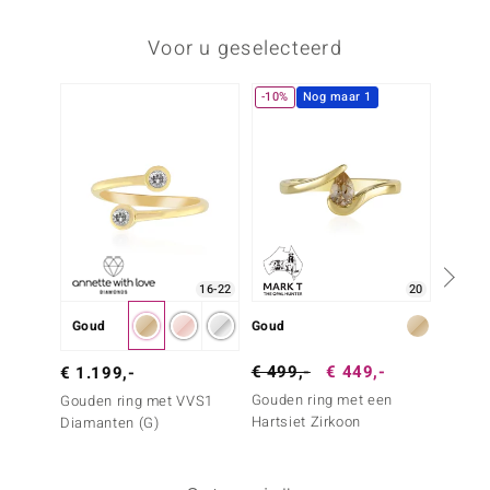
Voor u geselecteerd
-10%
Nog maar 1
Nog m
16-22
20
Goud
Goud
Goud
€ 499,-
€ 449,-
€ 2.4
€ 1.199,-
Gouden ring met een
Gouden
Gouden ring met VVS1
Hartsiet Zirkoon
Diaman
Diamanten (G)