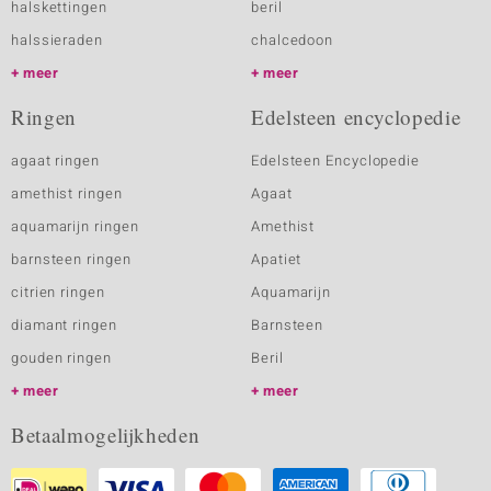
halskettingen
beril
halssieraden
chalcedoon
meer
meer
Ringen
Edelsteen encyclopedie
agaat ringen
Edelsteen Encyclopedie
amethist ringen
Agaat
aquamarijn ringen
Amethist
barnsteen ringen
Apatiet
citrien ringen
Aquamarijn
diamant ringen
Barnsteen
gouden ringen
Beril
meer
meer
Betaalmogelijkheden