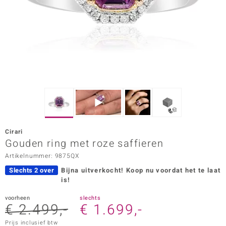
ana
Prince Designs
o
Chic
d in Berlin
Cirari
insell
Gouden ring met roze saffieren
Artikelnummer: 9875QX
n Vogue
Slechts 2 over
Bijna uitverkocht!
Koop nu voordat het te laat
e in Italy
is!
o Paraíso
voorheen
slechts
€ 2.499,-
€ 1.699,-
izen
Prijs inclusief btw