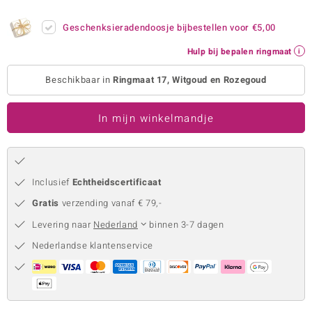
remonti
Geschenksieradendoosje bijbestellen voor
€5,00
remonti
Hulp bij bepalen ringmaat
uwelo
Beschikbaar in
Ringmaat 17, Witgoud en Rozegoud
 Gems
In mijn winkelmandje
NO Collection
va
Inclusief
Echtheidscertificaat
Gratis
verzending vanaf € 79,-
Levering naar
Nederland
binnen 3-7 dagen
Nederlandse klantenservice
Minerale