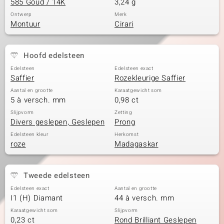
585 Goud / 14K
3,24 g
Ontwerp
Merk
Montuur
Cirari
Hoofd edelsteen
Edelsteen
Edelsteen exact
Saffier
Rozekleurige Saffier
Aantal en grootte
Karaatgewicht som
5 à versch. mm
0,98 ct
Slijpvorm
Zetting
Divers geslepen, Geslepen
Prong
Edelsteen kleur
Herkomst
roze
Madagaskar
Tweede edelsteen
Edelsteen exact
Aantal en grootte
I1 (H) Diamant
44 à versch. mm
Karaatgewicht som
Slijpvorm
0,23 ct
Rond Brilliant Geslepen