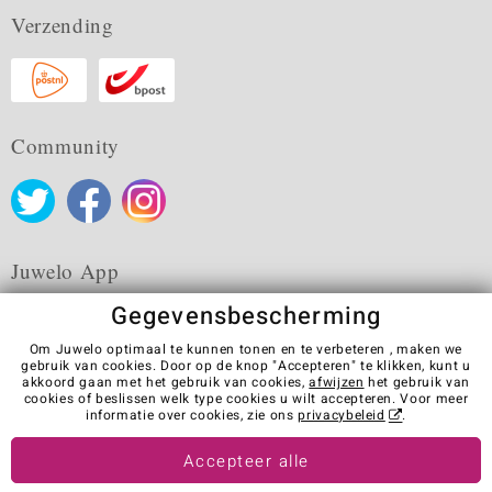
Verzending
Community
Juwelo App
Gegevensbescherming
Om Juwelo optimaal te kunnen tonen en te verbeteren , maken we
gebruik van cookies. Door op de knop "Accepteren" te klikken, kunt u
akkoord gaan met het gebruik van cookies,
afwijzen
het gebruik van
Algemene verkoopvoorwaarden
Privacybeleid
Cookies
cookies of beslissen welk type cookies u wilt accepteren. Voor meer
Colofon
Contact
Contract herroepen
informatie over cookies, zie ons
privacybeleid
.
Visit our stores in other countries:
Accepteer alle