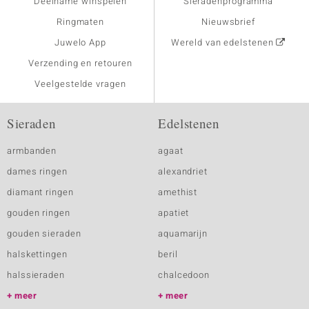
Deelname winspelen
Sieradenprogramma
Ringmaten
Nieuwsbrief
Juwelo App
Wereld van edelstenen
Verzending en retouren
Veelgestelde vragen
Sieraden
Edelstenen
armbanden
agaat
dames ringen
alexandriet
diamant ringen
amethist
gouden ringen
apatiet
gouden sieraden
aquamarijn
halskettingen
beril
halssieraden
chalcedoon
meer
meer