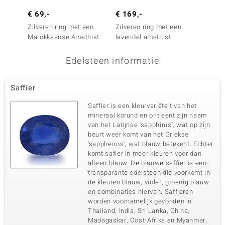
€ 69,-
€ 169,-
€ 79,
Zilveren ring met een
Zilveren ring met een
Zilver
Marokkaanse Amethist
lavendel amethist
Siberi
Edelsteen informatie
Saffier
Saffier is een kleurvariëteit van het
mineraal korund en ontleent zijn naam
van het Latijnse 'sapphirus', wat op zijn
beurt weer komt van het Griekse
'sappheiros', wat blauw betekent. Echter
komt safier in meer kleuren voor dan
alleen blauw. De blauwe saffier is een
transparante edelsteen die voorkomt in
de kleuren blauw, violet, groenig blauw
en combinaties hiervan. Saffieren
worden voornamelijk gevonden in
Thailand, India, Sri Lanka, China,
Madagaskar, Oost-Afrika en Myanmar,