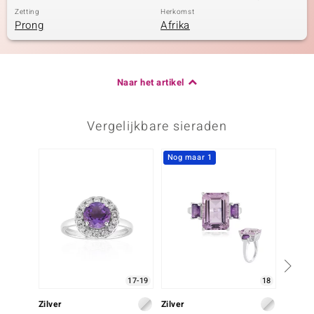
Zetting
Herkomst
Prong
Afrika
Naar het artikel
Vergelijkbare sieraden
Nog maar 1
17-19
18
Zilver
Zilver
Zilver