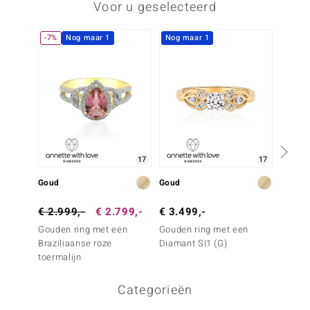
Voor u geselecteerd
-7%
Nog maar 1
Nog maar 1
-6%
17
17
Goud
Goud
Goud
€ 2.999,-
€ 2.799,-
€ 3.499,-
€ 3.4
Gouden ring met een
Gouden ring met een
Gouden
Braziliaanse roze
Diamant SI1 (G)
Mandar
toermalijn
Categorieën