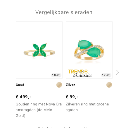
Vergelijkbare sieraden
18-20
17-20
Goud
Zilver
Zilver
€ 499,-
€ 99,-
€ 199
Gouden ring met Nova Era
Zilveren ring met groene
Zilvere
smaragden (de Melo
agaten
Lemshu
Gold)