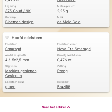
0,476 ct
Geel Goud
Legering
Metaalgewicht
375 Goud / 9K
2,25 g
Ontwerp
Merk
Bloemen design
de Melo Gold
Hoofd edelsteen
Edelsteen
Edelsteen exact
Smaragd
Nova Era Smaragd
Aantal en grootte
Karaatgewicht som
4 à 5x2,5 mm
0,476 ct
Slijpvorm
Zetting
Markies geslepen,
Prong
Geslepen
Edelsteen kleur
Herkomst
groen
Brazilië
Naar het artikel