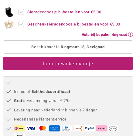
remonti
Sieradendoosje bijbestellen voor
€5,00
remonti
Geschenksieradendoosje bijbestellen voor
€5,00
uwelo
Hulp bij bepalen ringmaat
 Gems
Beschikbaar in
Ringmaat 18, Geelgoud
NO Collection
In mijn winkelmandje
va
Inclusief
Echtheidscertificaat
Gratis
verzending vanaf € 79,-
Levering naar
Nederland
binnen 3-7 dagen
Nederlandse klantenservice
Minerale