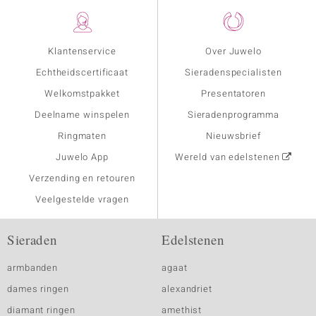
Klantenservice
Over Juwelo
Echtheidscertificaat
Sieradenspecialisten
Welkomstpakket
Presentatoren
Deelname winspelen
Sieradenprogramma
Ringmaten
Nieuwsbrief
Juwelo App
Wereld van edelstenen
Verzending en retouren
Veelgestelde vragen
Sieraden
Edelstenen
armbanden
agaat
dames ringen
alexandriet
diamant ringen
amethist