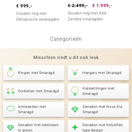
€ 2.499,-
€ 1.999,-
€ 2.9
€ 999,-
Gouden ring met AAA
Gouden
Gouden ring met
Zambia smaragden
Argyle
Ethiopische smaragden
Diama
Categorieën
Misschien vindt u dit ook leuk
Ringen met Smaragd
Hangers met Smaragd
Halskettingen met
Oorbellen met Smaragd
Smaragd
Armbanden met
Sieraden met Nova Era
Smaragd
Smaragd
Sieraden met edelsteen
Sieraden met hetzelfde
in groen
type design