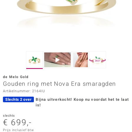
ana
Prince Designs
o
Chic
360°
d in Berlin
de Melo Gold
insell
Gouden ring met Nova Era smaragden
Artikelnummer: 2164IU
n Vogue
Slechts 2 over
Bijna uitverkocht!
Koop nu voordat het te laat
e in Italy
is!
o Paraíso
slechts
€ 699,-
izen
Prijs inclusief btw