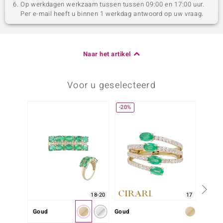
Op werkdagen werkzaam tussen tussen 09:00 en 17:00 uur.
Per e-mail heeft u binnen 1 werkdag antwoord op uw vraag.
Naar het artikel
Voor u geselecteerd
-20%
Nog m
18-20
17
Goud
Goud
Goud