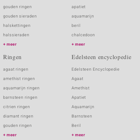
gouden ringen
apatiet
gouden sieraden
aquamarijn
halskettingen
beril
halssieraden
chalcedoon
meer
meer
Ringen
Edelsteen encyclopedie
agaat ringen
Edelsteen Encyclopedie
amethist ringen
Agaat
aquamarijn ringen
Amethist
barnsteen ringen
Apatiet
citrien ringen
Aquamarijn
diamant ringen
Barnsteen
gouden ringen
Beril
meer
meer