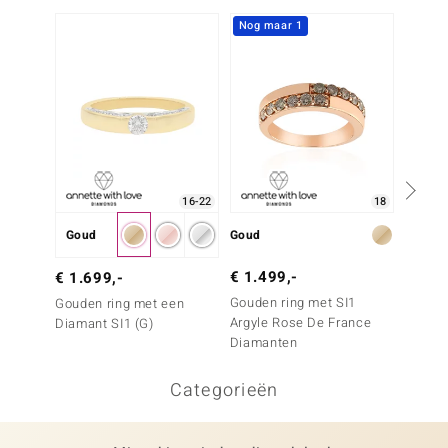
Nog maar 1
Nog m
16-22
18
Goud
Goud
Goud
€ 1.499,-
€ 999
€ 1.699,-
Gouden ring met SI1
Gouden
Gouden ring met een
Argyle Rose De France
Argyle
Diamant SI1 (G)
Diamanten
Diama
Categorieën