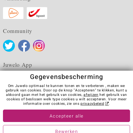
Community
Juwelo App
Gegevensbescherming
Om Juwelo optimaal te kunnen tonen en te verbeteren , maken we
gebruik van cookies. Door op de knop "Accepteren" te klikken, kunt u
akkoord gaan met het gebruik van cookies,
afwijzen
het gebruik van
Algemene verkoopvoorwaarden
Privacybeleid
Cookies
cookies of beslissen welk type cookies u wilt accepteren. Voor meer
Colofon
Contact
Contract herroepen
informatie over cookies, zie ons
privacybeleid
.
Visit our stores in other countries:
Accepteer alle
Bewerken