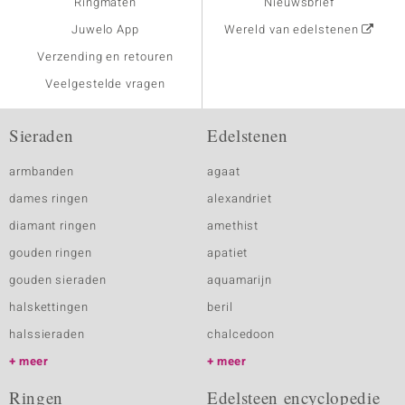
Ringmaten
Nieuwsbrief
Juwelo App
Wereld van edelstenen
Verzending en retouren
Veelgestelde vragen
Sieraden
Edelstenen
armbanden
agaat
dames ringen
alexandriet
diamant ringen
amethist
gouden ringen
apatiet
gouden sieraden
aquamarijn
halskettingen
beril
halssieraden
chalcedoon
meer
meer
Ringen
Edelsteen encyclopedie