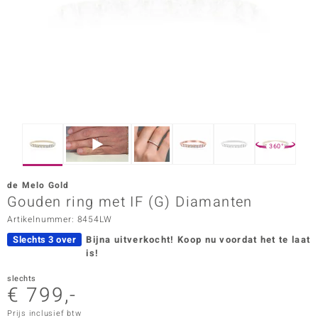
ana
Prince Designs
o
Chic
360°
d in Berlin
de Melo Gold
insell
Gouden ring met IF (G) Diamanten
Artikelnummer: 8454LW
n Vogue
Slechts 3 over
Bijna uitverkocht!
Koop nu voordat het te laat
e in Italy
is!
o Paraíso
slechts
€ 799,-
izen
Prijs inclusief btw