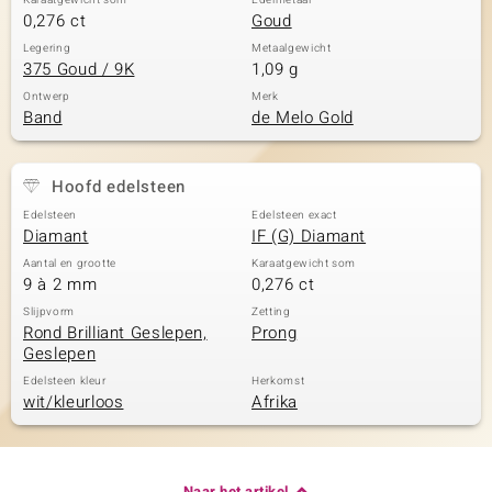
Karaatgewicht som
Edelmetaal
0,276 ct
Goud
Legering
Metaalgewicht
375 Goud / 9K
1,09 g
Ontwerp
Merk
Band
de Melo Gold
Hoofd edelsteen
Edelsteen
Edelsteen exact
Diamant
IF (G) Diamant
Aantal en grootte
Karaatgewicht som
9 à 2 mm
0,276 ct
Slijpvorm
Zetting
Rond Brilliant Geslepen,
Prong
Geslepen
Edelsteen kleur
Herkomst
wit/kleurloos
Afrika
Naar het artikel