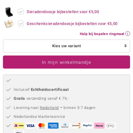
remonti
Sieradendoosje bijbestellen voor
€5,00
remonti
Geschenksieradendoosje bijbestellen voor
€5,00
uwelo
Hulp bij bepalen ringmaat
 Gems
Kies uw variant
NO Collection
In mijn winkelmandje
va
Inclusief
Echtheidscertificaat
Gratis
verzending vanaf € 79,-
Levering naar
Nederland
binnen 3-7 dagen
Nederlandse klantenservice
Minerale