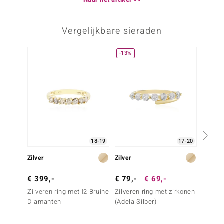
Vergelijkbare sieraden
-13%
Nog m
18-19
17-20
Zilver
Zilver
Goud
€ 399,-
€ 79,-
€ 69,-
€ 499
Zilveren ring met I2 Bruine
Zilveren ring met zirkonen
Gouden
Diamanten
(Adela Silber)
Diaman