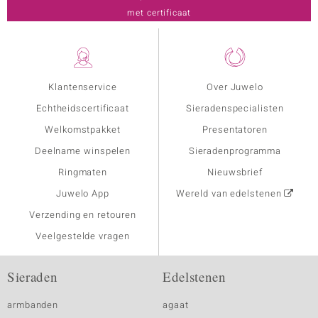
met certificaat
Klantenservice
Over Juwelo
Echtheidscertificaat
Sieradenspecialisten
Welkomstpakket
Presentatoren
Deelname winspelen
Sieradenprogramma
Ringmaten
Nieuwsbrief
Juwelo App
Wereld van edelstenen
Verzending en retouren
Veelgestelde vragen
Sieraden
Edelstenen
armbanden
agaat