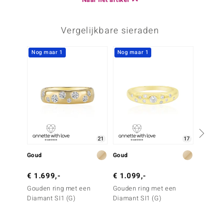
Vergelijkbare sieraden
Nog maar 1
Nog maar 1
21
17
Goud
Goud
Goud
€ 1.699,-
€ 1.099,-
€ 799
Gouden ring met een
Gouden ring met een
Gouden
Diamant SI1 (G)
Diamant SI1 (G)
Diaman