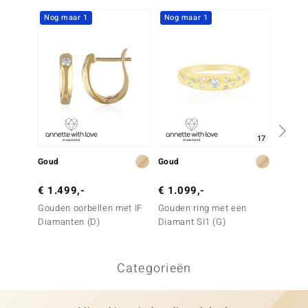
Nog maar 1
Nog maar 1
Nog m
17
Goud
Goud
Goud
€ 1.499,-
€ 1.099,-
€ 1.4
Gouden oorbellen met IF
Gouden ring met een
Gouden
Diamanten (D)
Diamant SI1 (G)
Diaman
Categorieën