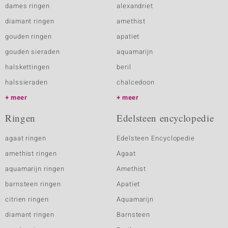
dames ringen
alexandriet
diamant ringen
amethist
gouden ringen
apatiet
gouden sieraden
aquamarijn
halskettingen
beril
halssieraden
chalcedoon
meer
meer
Ringen
Edelsteen encyclopedie
agaat ringen
Edelsteen Encyclopedie
amethist ringen
Agaat
aquamarijn ringen
Amethist
barnsteen ringen
Apatiet
citrien ringen
Aquamarijn
diamant ringen
Barnsteen