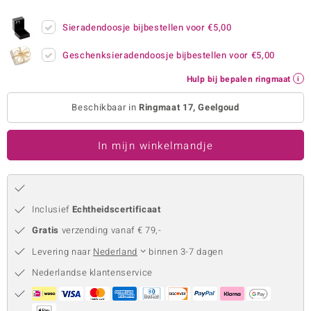
remonti
Sieradendoosje bijbestellen voor
€5,00
remonti
Geschenksieradendoosje bijbestellen voor
€5,00
uwelo
Hulp bij bepalen ringmaat
 Gems
Beschikbaar in
Ringmaat 17, Geelgoud
NO Collection
In mijn winkelmandje
va
Inclusief
Echtheidscertificaat
Gratis
verzending vanaf € 79,-
Levering naar
Nederland
binnen 3-7 dagen
Nederlandse klantenservice
Minerale