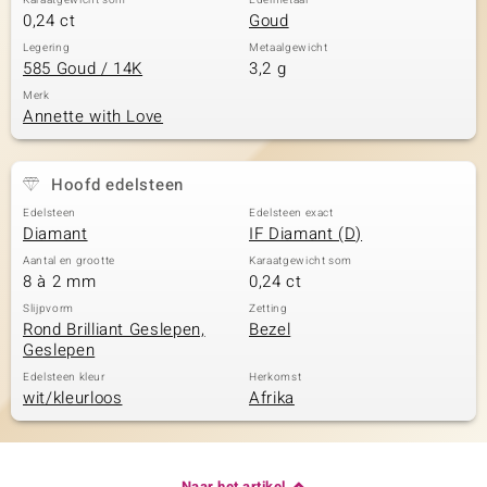
Karaatgewicht som
Edelmetaal
0,24 ct
Goud
Legering
Metaalgewicht
585 Goud / 14K
3,2 g
Merk
Annette with Love
Hoofd edelsteen
Edelsteen
Edelsteen exact
Diamant
IF Diamant (D)
Aantal en grootte
Karaatgewicht som
8 à 2 mm
0,24 ct
Slijpvorm
Zetting
Rond Brilliant Geslepen,
Bezel
Geslepen
Edelsteen kleur
Herkomst
wit/kleurloos
Afrika
Naar het artikel