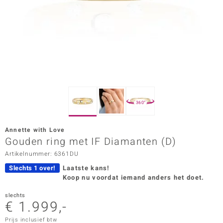
ana
Prince Designs
o
Chic
360°
d in Berlin
Annette with Love
insell
Gouden ring met IF Diamanten (D)
Artikelnummer: 6361DU
n Vogue
Slechts 1 over!
Laatste kans!
e in Italy
Koop nu voordat iemand anders het doet.
o Paraíso
slechts
€ 1.999,-
izen
Prijs inclusief btw