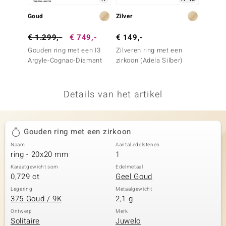
remonti
Goud
Zilver
Zilver
remonti
€ 1.299,-
€ 749,-
€ 149,-
€ 29,
Gouden ring met een I3
Zilveren ring met een
Zilver
uwelo
Argyle-Cognac-Diamant
zirkoon (Adela Silber)
witte 
 Gems
Details van het artikel
NO Collection
va
Gouden ring met een zirkoon
Naam
Aantal edelstenen
ring - 20x20 mm
1
Karaatgewicht som
Edelmetaal
0,729 ct
Geel Goud
Legering
Metaalgewicht
375 Goud / 9K
2,1 g
Minerale
Ontwerp
Merk
Solitaire
Juwelo