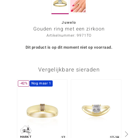
ana
Juwelo
Gouden ring met een zirkoon
Prince Designs
Artikelnummer: 9971TO
o
Dit product is op dit moment niet op voorraad.
Chic
Vergelijkbare sieraden
d in Berlin
insell
-42%
Nog maar 1
n Vogue
e in Italy
o Paraíso
izen
17
17-18