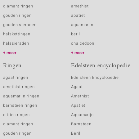
diamant ringen
amethist
gouden ringen
apatiet
gouden sieraden
aquamarijn
halskettingen
beril
halssieraden
chalcedoon
meer
meer
Ringen
Edelsteen encyclopedie
agaat ringen
Edelsteen Encyclopedie
amethist ringen
Agaat
aquamarijn ringen
Amethist
barnsteen ringen
Apatiet
citrien ringen
Aquamarijn
diamant ringen
Barnsteen
gouden ringen
Beril