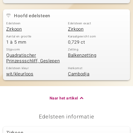
Hoofd edelsteen
Edelsteen
Edelsteen exact
Zirkoon
Zirkoon
Aantal en grootte
Karaatgewicht som
1 à 5 mm
0,729 ct
Slijpvorm
Zetting
Quadratischer
Balkenzetting
Prinzessschliff, Geslepen
Edelsteen kleur
Herkomst
wit/kleurloos
Cambodja
Naar het artikel
Edelsteen informatie
Zirkoon