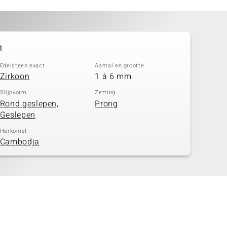
n
Edelsteen exact
Aantal en grootte
Zirkoon
1 à 6 mm
Slijpvorm
Zetting
Rond geslepen,
Prong
Geslepen
Herkomst
Cambodja