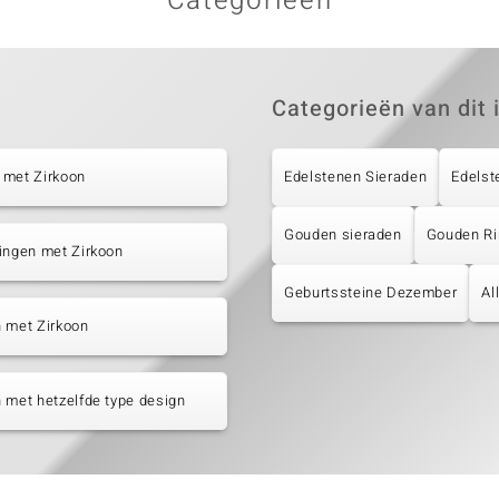
Categorieën
Categorieën van dit 
 met Zirkoon
Edelstenen Sieraden
Edelst
Gouden sieraden
Gouden R
ingen met Zirkoon
Geburtssteine Dezember
Al
 met Zirkoon
 met hetzelfde type design