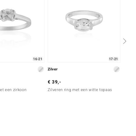
16-21
17-21
Zilver
Zilver
€ 39,-
€ 49,
met een zirkoon
Zilveren ring met een witte topaas
Zilver