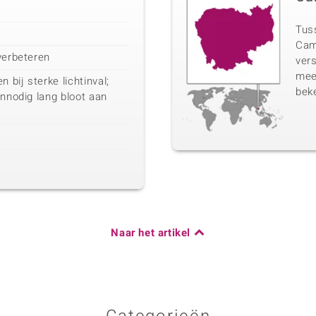
Tuss
Cam
verbeteren
vers
mee
bij sterke lichtinval;
beke
onnodig lang bloot aan
Naar het artikel