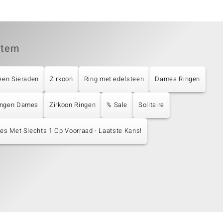
item
een Sieraden
Zirkoon
Ring met edelsteen
Dames Ringen
ingen Dames
Zirkoon Ringen
% Sale
Solitaire
les Met Slechts 1 Op Voorraad - Laatste Kans!