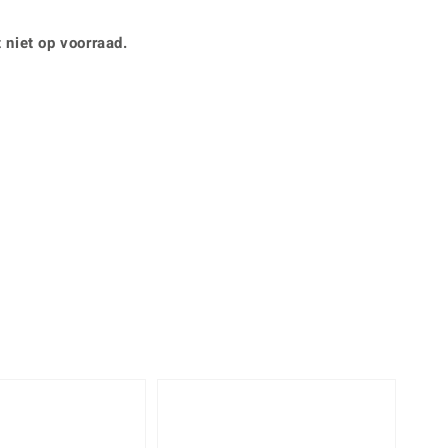
Rhodoliet
Sieraden in varianten
is
Toermalijn
Ringmaten
 niet op voorraad.
Geel