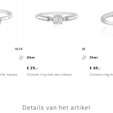
16-19
20
Zilver
Zilver
€ 29,-
€ 69,-
witte topaas
Zilveren ring met een zirkoon
Zilveren ring 
Details van het artikel