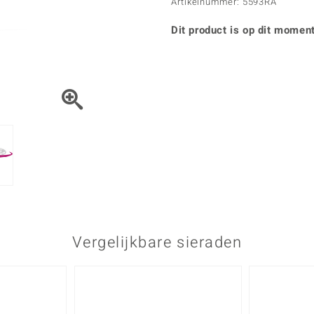
Parel
Kwarts
Artikelnummer: 5593RA
♦ Zilveren ringen
Vitale Minerale
Topaas
Turkoo
♦ Zilveren oorbellen
Dit product is op dit moment
♦ Zilveren hangers
♦ Zilveren armbanden
♦ Zilveren kettingen
Blauw
Groen
Platina sieraden
Vergelijkbare sieraden