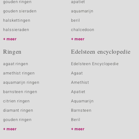
gouden ringen
apatiet
gouden sieraden
aquamarijn
halskettingen
beril
halssieraden
chalcedoon
meer
meer
Ringen
Edelsteen encyclopedie
agaat ringen
Edelsteen Encyclopedie
amethist ringen
Agaat
aquamarijn ringen
Amethist
barnsteen ringen
Apatiet
citrien ringen
Aquamarijn
diamant ringen
Barnsteen
gouden ringen
Beril
meer
meer