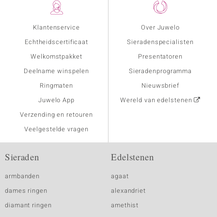
Klantenservice
Over Juwelo
Echtheidscertificaat
Sieradenspecialisten
Welkomstpakket
Presentatoren
Deelname winspelen
Sieradenprogramma
Ringmaten
Nieuwsbrief
Juwelo App
Wereld van edelstenen
Verzending en retouren
Veelgestelde vragen
Sieraden
Edelstenen
armbanden
agaat
dames ringen
alexandriet
diamant ringen
amethist