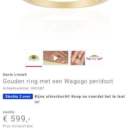
ana
Prince Designs
o
Chic
360°
d in Berlin
Gavin Linsell
insell
Gouden ring met een Wagogo peridoot
Artikelnummer: 6905BT
n Vogue
Slechts 2 over
Bijna uitverkocht!
Koop nu voordat het te laat
e in Italy
is!
o Paraíso
slechts
€ 599,-
izen
Prijs inclusief btw