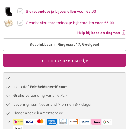
remonti
Sieradendoosje bijbestellen voor
€5,00
remonti
Geschenksieradendoosje bijbestellen voor
€5,00
uwelo
Hulp bij bepalen ringmaat
 Gems
Beschikbaar in
Ringmaat 17, Geelgoud
NO Collection
In mijn winkelmandje
va
Inclusief
Echtheidscertificaat
Gratis
verzending vanaf € 79,-
Levering naar
Nederland
binnen 3-7 dagen
Nederlandse klantenservice
Minerale