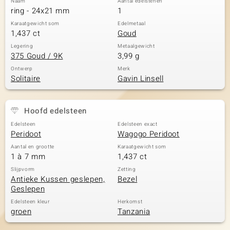
Naam
Aantal edelstenen
ring - 24x21 mm
1
Karaatgewicht som
Edelmetaal
1,437 ct
Goud
Legering
Metaalgewicht
375 Goud / 9K
3,99 g
Ontwerp
Merk
Solitaire
Gavin Linsell
Hoofd edelsteen
Edelsteen
Edelsteen exact
Peridoot
Wagogo Peridoot
Aantal en grootte
Karaatgewicht som
1 à 7 mm
1,437 ct
Slijpvorm
Zetting
Antieke Kussen geslepen,
Bezel
Geslepen
Edelsteen kleur
Herkomst
groen
Tanzania