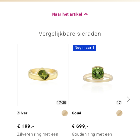
Naar het artikel
Vergelijkbare sieraden
Nog maar 1
-20%
17-20
17
Zilver
Goud
Goud
€ 199,-
€ 699,-
€ 1.4
Zilveren ring met een
Gouden ring met een
Gouden