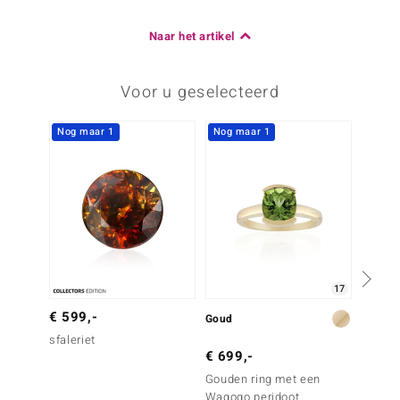
Naar het artikel
Voor u geselecteerd
Nog maar 1
Nog maar 1
-23%
17
€ 599,-
Goud
Zilver
sfaleriet
€ 699,-
€ 129
Gouden ring met een
Zilver
Wagogo peridoot
witte 