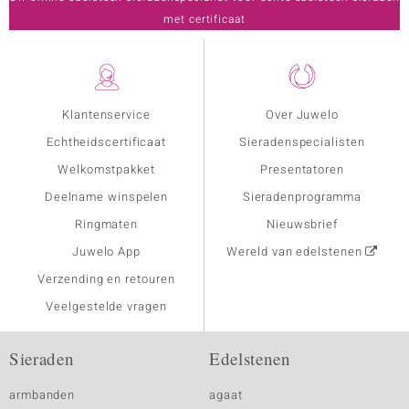
met certificaat
Klantenservice
Over Juwelo
Echtheidscertificaat
Sieradenspecialisten
Welkomstpakket
Presentatoren
Deelname winspelen
Sieradenprogramma
Ringmaten
Nieuwsbrief
Juwelo App
Wereld van edelstenen
Verzending en retouren
Veelgestelde vragen
Sieraden
Edelstenen
armbanden
agaat