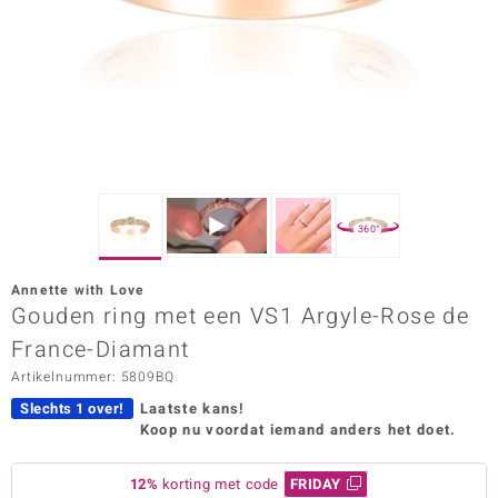
ana
Prince Designs
o
Chic
360°
d in Berlin
Annette with Love
insell
Gouden ring met een VS1 Argyle-Rose de
France-Diamant
n Vogue
Artikelnummer: 5809BQ
e in Italy
Slechts 1 over!
Laatste kans!
Koop nu voordat iemand anders het doet.
o Paraíso
izen
12%
korting met code
FRIDAY