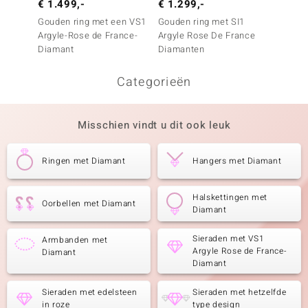
€ 1.499,-
€ 1.299,-
€ 2.4
Gouden ring met een VS1
Gouden ring met SI1
Gouden
Argyle-Rose de France-
Argyle Rose De France
Diaman
Diamant
Diamanten
Categorieën
Misschien vindt u dit ook leuk
Ringen met Diamant
Hangers met Diamant
Halskettingen met
Oorbellen met Diamant
Diamant
Sieraden met VS1
Armbanden met
Argyle Rose de France-
Diamant
Diamant
Sieraden met edelsteen
Sieraden met hetzelfde
in roze
type design