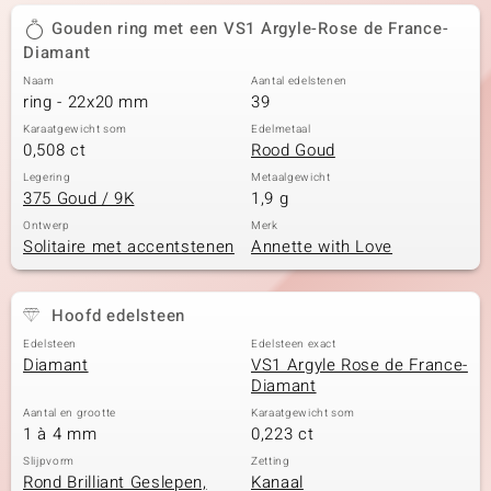
Gouden ring met een VS1 Argyle-Rose de France-
Diamant
Naam
Aantal edelstenen
ring - 22x20 mm
39
Karaatgewicht som
Edelmetaal
0,508 ct
Rood Goud
Legering
Metaalgewicht
375 Goud / 9K
1,9 g
Ontwerp
Merk
Solitaire met accentstenen
Annette with Love
Hoofd edelsteen
Edelsteen
Edelsteen exact
Diamant
VS1 Argyle Rose de France-
Diamant
Aantal en grootte
Karaatgewicht som
1 à 4 mm
0,223 ct
Slijpvorm
Zetting
Rond Brilliant Geslepen,
Kanaal