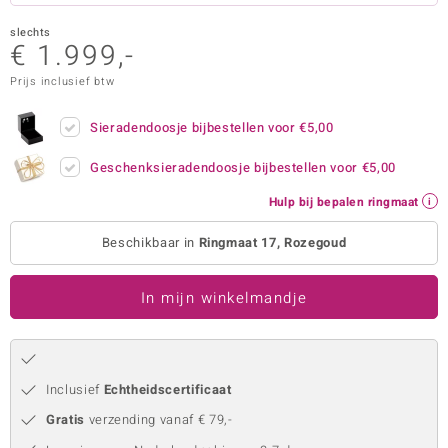
remonti
slechts
€ 1.999,-
remonti
Prijs inclusief btw
uwelo
Sieradendoosje bijbestellen voor
€5,00
 Gems
Geschenksieradendoosje bijbestellen voor
€5,00
NO Collection
Hulp bij bepalen ringmaat
va
Beschikbaar in
Ringmaat 17, Rozegoud
In mijn winkelmandje
Inclusief
Echtheidscertificaat
Minerale
Gratis
verzending vanaf € 79,-