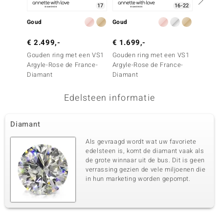
17
16-22
Zetting
Herkomst
Pave
Australië
Goud
Goud
Goud
€ 2.499,-
€ 1.699,-
€ 1.0
Gouden ring met een VS1
Gouden ring met een VS1
Gouden
Argyle-Rose de France-
Argyle-Rose de France-
Argyle
Diamant
Diamant
Diama
Edelsteen informatie
Diamant
Als gevraagd wordt wat uw favoriete
edelsteen is, komt de diamant vaak als
de grote winnaar uit de bus. Dit is geen
verrassing gezien de vele miljoenen die
in hun marketing worden gepompt.