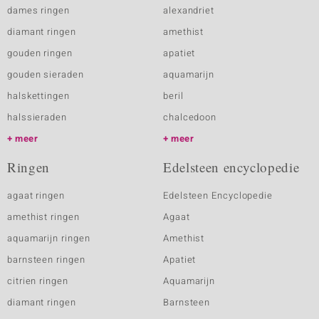
dames ringen
alexandriet
diamant ringen
amethist
gouden ringen
apatiet
gouden sieraden
aquamarijn
halskettingen
beril
halssieraden
chalcedoon
meer
meer
Ringen
Edelsteen encyclopedie
agaat ringen
Edelsteen Encyclopedie
amethist ringen
Agaat
aquamarijn ringen
Amethist
barnsteen ringen
Apatiet
citrien ringen
Aquamarijn
diamant ringen
Barnsteen