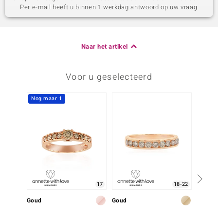
Per e-mail heeft u binnen 1 werkdag antwoord op uw vraag.
Naar het artikel
Voor u geselecteerd
Nog maar 1
Nog m
17
18-22
Goud
Goud
Goud