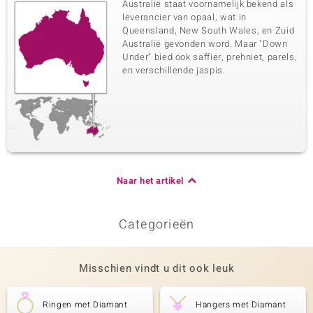
Australië staat voornamelijk bekend als
leverancier van opaal, wat in
Queensland, New South Wales, en Zuid
Zesde edelsteen
Australië gevonden word. Maar "Down
Under" bied ook saffier, prehniet, parels,
Edelsteen exact
Aantal en grootte
en verschillende jaspis.
SI1 Argyle Rose de France
6 à versch. mm
Diamant
Karaatgewicht som
Slijpvorm
0,098 ct
Rond Brilliant Geslepen
Zetting
Herkomst
Prong
Australië
Naar het artikel
Categorieën
Misschien vindt u dit ook leuk
Ringen met Diamant
Hangers met Diamant