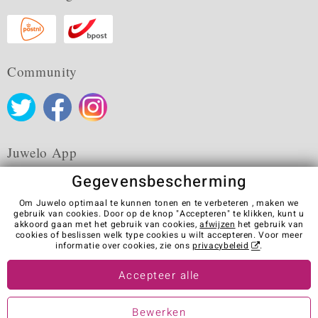
Community
Juwelo App
Gegevensbescherming
Om Juwelo optimaal te kunnen tonen en te verbeteren , maken we
gebruik van cookies. Door op de knop "Accepteren" te klikken, kunt u
akkoord gaan met het gebruik van cookies,
afwijzen
het gebruik van
Algemene verkoopvoorwaarden
Privacybeleid
Cookies
cookies of beslissen welk type cookies u wilt accepteren. Voor meer
Colofon
Contact
Contract herroepen
informatie over cookies, zie ons
privacybeleid
.
Visit our stores in other countries:
Accepteer alle
Bewerken