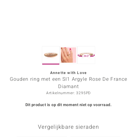
ana
Prince Designs
o
360°
Chic
d in Berlin
Annette with Love
Gouden ring met een SI1 Argyle Rose De France
insell
Diamant
Artikelnummer: 3295PD
n Vogue
Dit product is op dit moment niet op voorraad.
e in Italy
o Paraíso
Vergelijkbare sieraden
izen