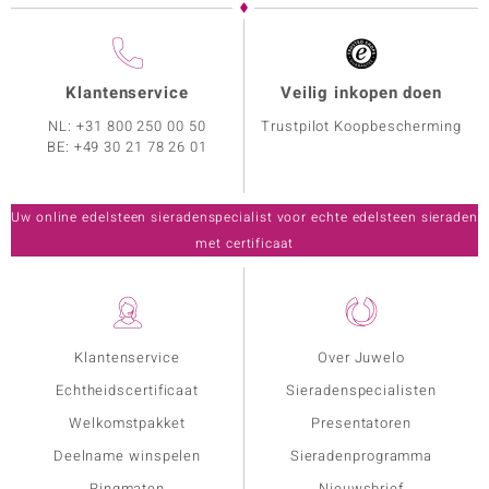
Klantenservice
Veilig inkopen doen
NL:
+31 800 250 00 50
Trustpilot Koopbescherming
BE:
+49 30 21 78 26 01
Uw online edelsteen sieradenspecialist voor echte edelsteen sieraden
met certificaat
Klantenservice
Over Juwelo
Echtheidscertificaat
Sieradenspecialisten
Welkomstpakket
Presentatoren
Deelname winspelen
Sieradenprogramma
Ringmaten
Nieuwsbrief