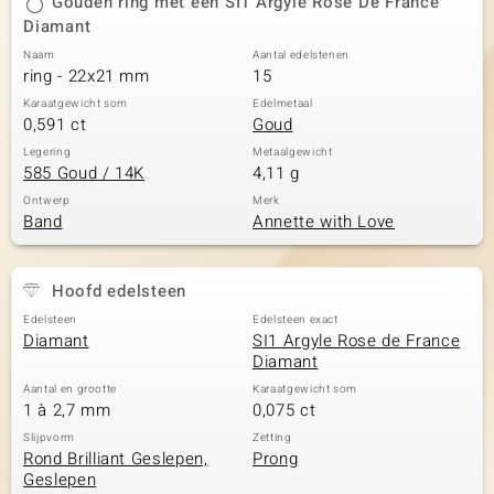
Gouden ring met een SI1 Argyle Rose De France
Diamant
Naam
Aantal edelstenen
ring - 22x21 mm
15
Karaatgewicht som
Edelmetaal
0,591 ct
Goud
Legering
Metaalgewicht
585 Goud / 14K
4,11 g
Ontwerp
Merk
Band
Annette with Love
Hoofd edelsteen
Edelsteen
Edelsteen exact
Diamant
SI1 Argyle Rose de France
Diamant
Aantal en grootte
Karaatgewicht som
1 à 2,7 mm
0,075 ct
Slijpvorm
Zetting
Rond Brilliant Geslepen,
Prong
Geslepen