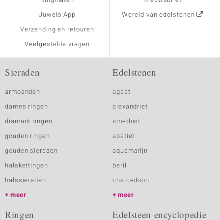
Juwelo App
Wereld van edelstenen
Verzending en retouren
Veelgestelde vragen
Sieraden
Edelstenen
armbanden
agaat
dames ringen
alexandriet
diamant ringen
amethist
gouden ringen
apatiet
gouden sieraden
aquamarijn
halskettingen
beril
halssieraden
chalcedoon
meer
meer
Ringen
Edelsteen encyclopedie