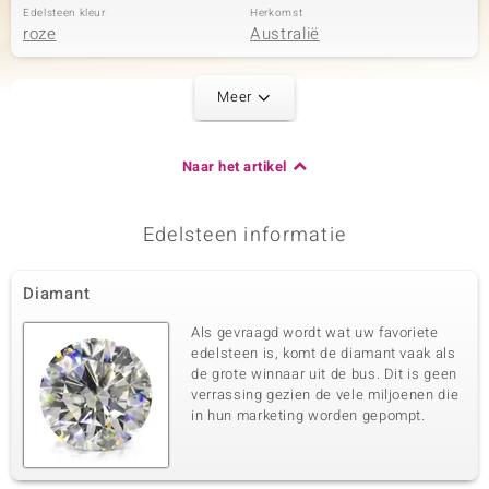
Edelsteen kleur
Herkomst
roze
Australië
Meer
Tweede edelsteen
Edelsteen exact
Aantal en grootte
SI1 Argyle Rose de France
2 à 2,6 mm
Naar het artikel
Diamant
Karaatgewicht som
Slijpvorm
0,14 ct
Rond Brilliant Geslepen
Edelsteen informatie
Zetting
Herkomst
Prong
Australië
Diamant
Als gevraagd wordt wat uw favoriete
Derde edelsteen
edelsteen is, komt de diamant vaak als
Edelsteen exact
Aantal en grootte
de grote winnaar uit de bus. Dit is geen
SI1 Argyle Rose de France
2 à 2,5 mm
verrassing gezien de vele miljoenen die
Diamant
in hun marketing worden gepompt.
Karaatgewicht som
Slijpvorm
0,128 ct
Rond Brilliant Geslepen
Zetting
Herkomst