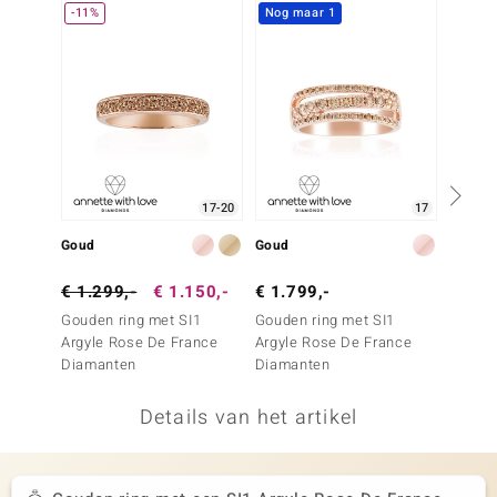
-11%
Nog maar 1
remonti
remonti
uwelo
 Gems
17-20
17
NO Collection
Goud
Goud
Goud
va
€ 1.299,-
€ 1.150,-
€ 1.799,-
€ 1.9
Gouden ring met SI1
Gouden ring met SI1
Gouden
Argyle Rose De France
Argyle Rose De France
Argyle
Diamanten
Diamanten
Diama
Details van het artikel
Minerale