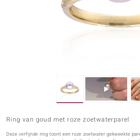
Onyx
Peridoot
Armbanden
Kralen sieraden
Custodana
Kunstreizen
Spinel
Tanzaniet
Accessoires
Bedels
Dagen
Mark Tremonti
Zirkoon
Sieradensets
Colliers
Edelstenen op kleur
Rood
Paars
Alle edelstenen
Ring van goud met roze zoetwaterparel
Deze verfijnde ring toont een roze zoetwater gekweekte parel