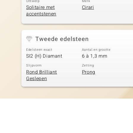
Ontwerp
Merk
Solitaire met
Cirari
accentstenen
Tweede edelsteen
Edelsteen exact
Aantal en grootte
SI2 (H) Diamant
6 à 1,3 mm
Slijpvorm
Zetting
Rond Brilliant
Prong
Geslepen