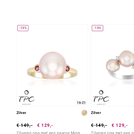
-13%
-13%
16-21
Zilver
Zilver
€ 149,-
€ 129,-
€ 149,-
€ 129,-
Zilveren ring met een paarse Ming
Zilveren ring met een 