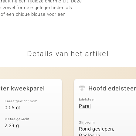
aalt hij een tijdloze charme uit. Deze
oor zowel formele gelegenheden als
 of een chique blouse voor een
Details van het artikel
ter kweekparel
Hoofd edelstee
Edelsteen
Karaatgewicht som
Parel
0,06 ct
Metaalgewicht
Slijpvorm
2,29 g
Rond geslepen,
Geslepen