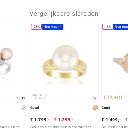
Vergelijkbare sieraden
-28%
Nog maar 1
-13%
Nog maa
18-19
17
Goud
Goud
€ 1.799,-
€ 1.299,-
€ 1.499,-
€
paarse Ming
Gouden ring met een witte zuidzee
Gouden ring m