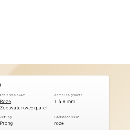
n
Edelsteen exact
Aantal en grootte
Roze
1 à 8 mm
Zoetwaterkweekparel
Zetting
Edelsteen kleur
Prong
roze