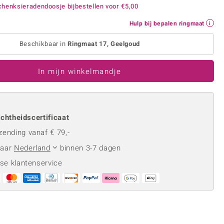
Rhodoliet
Sieraden in varianten
henksieradendoosje bijbestellen voor
€5,00
is
Toermalijn
Ringmaten
Hulp bij bepalen ringmaat
Beschikbaar in
Ringmaat 17, Geelgoud
Geel
In mijn winkelmandje
chtheidscertificaat
zending vanaf € 79,-
naar
Nederland
binnen 3-7 dagen
se klantenservice