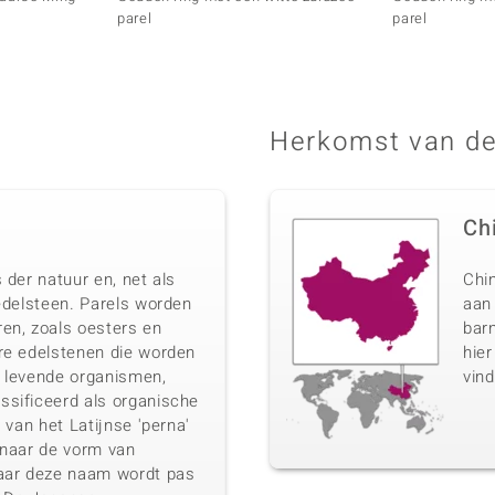
parel
parel
Herkomst van de
Ch
 der natuur en, net als
Chin
 edelsteen. Parels worden
aan
en, zoals oesters en
barn
re edelstenen die worden
hier
t levende organismen,
vind
ssificeerd als organische
 van het Latijnse 'perna'
 naar de vorm van
ar deze naam wordt pas