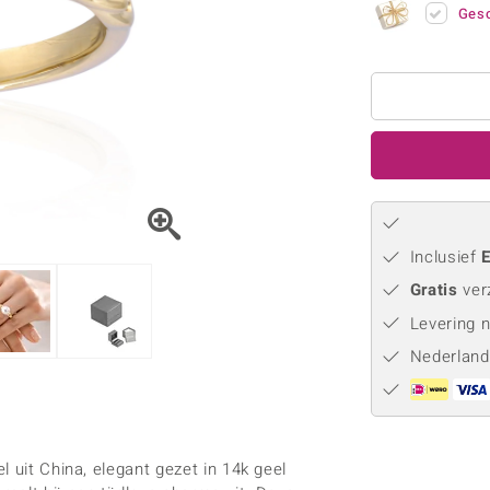
Parel
Kwarts
♦ Zilveren ringen
Gesc
Vitale Minerale
Topaas
Turkoo
♦ Zilveren oorbellen
♦ Zilveren hangers
♦ Zilveren armbanden
♦ Zilveren kettingen
Blauw
Groen
Platina sieraden
Inclusief
E
Gratis
ver
Levering 
Nederland
 uit China, elegant gezet in 14k geel