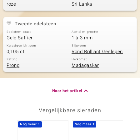
roze
Sri Lanka
Tweede edelsteen
Edelsteen exact
Aantal en grootte
Gele Saffier
1 à 3 mm
Karaatgewicht som
Slijpvorm
0,105 ct
Rond Brilliant Geslepen
Zetting
Herkomst
Prong
Madagaskar
Naar het artikel
Vergelijkbare sieraden
Nog maar 1
Nog maar 1