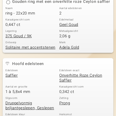
Gouden ring met een onverhitte roze Ceylon saffier
Naam
Aantal edelstenen
ring - 22x20 mm
2
Karaatgewicht som
Edelmetaal
0,447 ct
Geel Goud
Legering
Metaalgewicht
375 Goud / 9K
2,06 g
Ontwerp
Merk
Solitaire met accentstenen
Adela Gold
Hoofd edelsteen
Edelsteen
Edelsteen exact
Saffier
Onverhitte Roze Ceylon
Saffier
Aantal en grootte
Karaatgewicht som
1 à 5,8x4 mm
0,342 ct
Slijpvorm
Zetting
Druppelvormig
Prong
briljantgeslepen, Geslepen
Edelsteen kleur
Herkomst