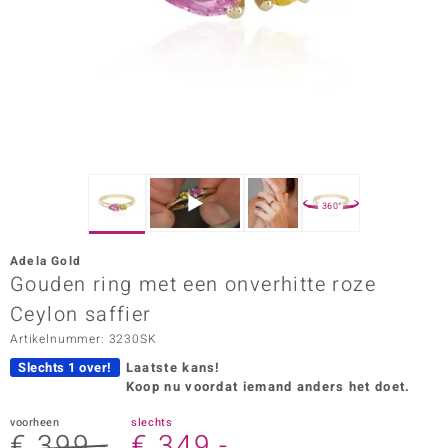
ana
Prince Designs
o
Chic
360°
d in Berlin
Adela Gold
insell
Gouden ring met een onverhitte roze
Ceylon saffier
n Vogue
Artikelnummer: 3230SK
e in Italy
Slechts 1 over!
Laatste kans!
Koop nu voordat iemand anders het doet.
o Paraíso
voorheen
slechts
izen
€ 399,-
€ 349,-