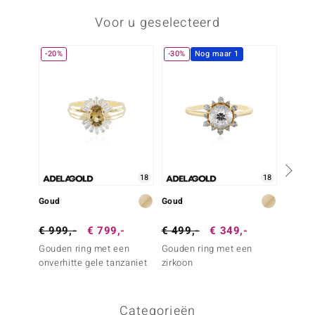
Voor u geselecteerd
-20%
-30%
Nog maar 1
Nog m
18
18
Goud
Goud
Goud
€ 999,-
€ 799,-
€ 499,-
€ 349,-
€ 999
Gouden ring met een
Gouden ring met een
Gouden
onverhitte gele tanzaniet
zirkoon
witte s
Categorieën