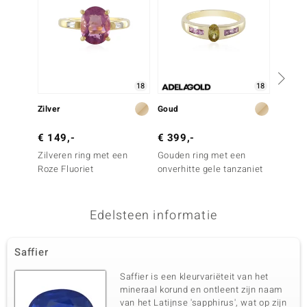
18
18
Zilver
Goud
Goud
€ 149,-
€ 399,-
€ 999
Zilveren ring met een
Gouden ring met een
Gouden
Roze Fluoriet
onverhitte gele tanzaniet
saffier
Edelsteen informatie
Saffier
Saffier is een kleurvariëteit van het
mineraal korund en ontleent zijn naam
van het Latijnse 'sapphirus', wat op zijn