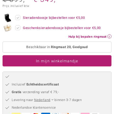
Prijs inclusief btw
remonti
remonti
Sieradendoosje bijbestellen voor
€5,00
uwelo
Geschenksieradendoosje bijbestellen voor
€5,00
Hulp bij bepalen ringmaat
 Gems
Beschikbaar in
Ringmaat 20, Geelgoud
NO Collection
va
In mijn winkelmandje
Inclusief
Echtheidscertificaat
Gratis
verzending vanaf € 79,-
Levering naar
Nederland
binnen 3-7 dagen
Minerale
Nederlandse klantenservice