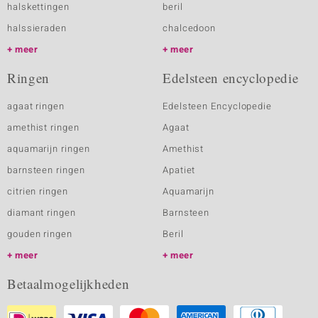
halskettingen
beril
halssieraden
chalcedoon
meer
meer
Ringen
Edelsteen encyclopedie
agaat ringen
Edelsteen Encyclopedie
amethist ringen
Agaat
aquamarijn ringen
Amethist
barnsteen ringen
Apatiet
citrien ringen
Aquamarijn
diamant ringen
Barnsteen
gouden ringen
Beril
meer
meer
Betaalmogelijkheden