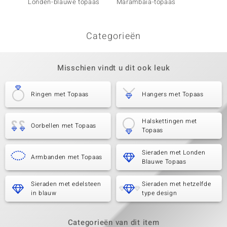
Londen-blauwe topaas
Marambaia-topaas
Londen
Categorieën
Misschien vindt u dit ook leuk
Ringen met Topaas
Hangers met Topaas
Halskettingen met
Oorbellen met Topaas
Topaas
Sieraden met Londen
Armbanden met Topaas
Blauwe Topaas
Sieraden met edelsteen
Sieraden met hetzelfde
in blauw
type design
Categorieën van dit item