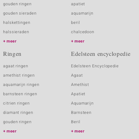
gouden ringen
apatiet
gouden sieraden
aquamarijn
halskettingen
beril
halssieraden
chalcedoon
meer
meer
Ringen
Edelsteen encyclopedie
agaat ringen
Edelsteen Encyclopedie
amethist ringen
Agaat
aquamarijn ringen
Amethist
barnsteen ringen
Apatiet
citrien ringen
Aquamarijn
diamant ringen
Barnsteen
gouden ringen
Beril
meer
meer