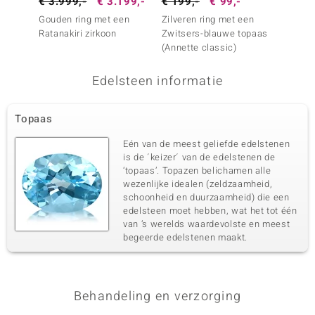
€ 3.999,-
€ 3.199,-
€ 199,-
€ 99,-
€ 1.2
Gouden ring met een
Zilveren ring met een
Gouden
Ratanakiri zirkoon
Zwitsers-blauwe topaas
Brazil
(Annette classic)
Edelsteen informatie
Topaas
Eén van de meest geliefde edelstenen
is de ´keizer´ van de edelstenen de
‘topaas’. Topazen belichamen alle
wezenlijke idealen (zeldzaamheid,
schoonheid en duurzaamheid) die een
edelsteen moet hebben, wat het tot één
van ’s werelds waardevolste en meest
begeerde edelstenen maakt.
Behandeling en verzorging