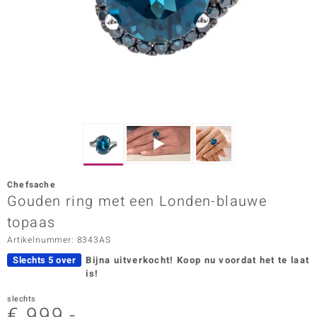
ana
Prince Designs
o
Chic
d in Berlin
Chefsache
insell
Gouden ring met een Londen-blauwe
topaas
n Vogue
Artikelnummer: 8343AS
e in Italy
Slechts 5 over
Bijna uitverkocht!
Koop nu voordat het te laat
is!
o Paraíso
slechts
izen
€ 999,-