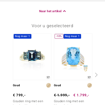
Naar het artikel
Voor u geselecteerd
Nog maar 1
-10%
Nog maar 1
17
17
Goud
Goud
Goud
€ 799,-
€ 1.999,-
€ 1.799,-
€ 699
Gouden ring met een
Gouden ring met een
Gouden