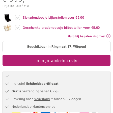
Prijs inclusief btw
remonti
remonti
Sieradendoosje bijbestellen voor
€5,00
uwelo
Geschenksieradendoosje bijbestellen voor
€5,00
Hulp bij bepalen ringmaat
 Gems
Beschikbaar in
Ringmaat 17, Witgoud
NO Collection
va
In mijn winkelmandje
Inclusief
Echtheidscertificaat
Gratis
verzending vanaf € 79,-
Levering naar
Nederland
binnen 3-7 dagen
Minerale
Nederlandse klantenservice