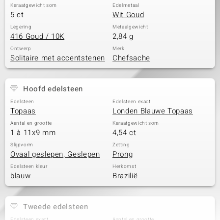
Karaatgewicht som
Edelmetaal
5 ct
Wit Goud
Legering
Metaalgewicht
416 Goud / 10K
2,84 g
Ontwerp
Merk
Solitaire met accentstenen
Chefsache
Hoofd edelsteen
Edelsteen
Edelsteen exact
Topaas
Londen Blauwe Topaas
Aantal en grootte
Karaatgewicht som
1 à 11x9 mm
4,54 ct
Slijpvorm
Zetting
Ovaal geslepen, Geslepen
Prong
Edelsteen kleur
Herkomst
blauw
Brazilië
Tweede edelsteen
Edelsteen exact
Aantal en grootte