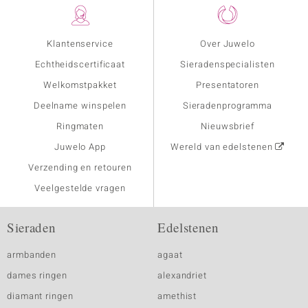
Klantenservice
Over Juwelo
Echtheidscertificaat
Sieradenspecialisten
Welkomstpakket
Presentatoren
Deelname winspelen
Sieradenprogramma
Ringmaten
Nieuwsbrief
Juwelo App
Wereld van edelstenen
Verzending en retouren
Veelgestelde vragen
Sieraden
Edelstenen
armbanden
agaat
dames ringen
alexandriet
diamant ringen
amethist