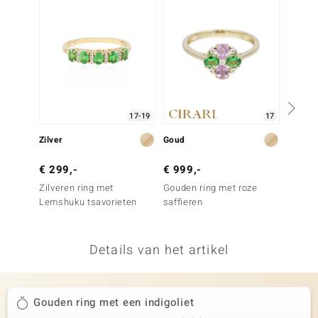
remonti
remonti
uwelo
 Gems
17-19
17
NO Collection
Zilver
Goud
Goud
va
€ 299,-
€ 999,-
€ 999
Zilveren ring met
Gouden ring met roze
Gouden
Lemshuku tsavorieten
saffieren
Naktam
Details van het artikel
Minerale
Gouden ring met een indigoliet