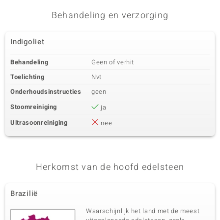
Zirkoon
4 à 1,5 mm
Behandeling en verzorging
Karaatgewicht som
Slijpvorm
0,084 ct
Rond geslepen
Indigoliet
Zetting
Herkomst
Prong
Cambodja
Behandeling
Geen of verhit
Toelichting
Nvt
Onderhoudsinstructies
geen
Stoomreiniging
ja
Ultrasoonreiniging
nee
Herkomst van de hoofd edelsteen
Brazilië
Waarschijnlijk het land met de meest