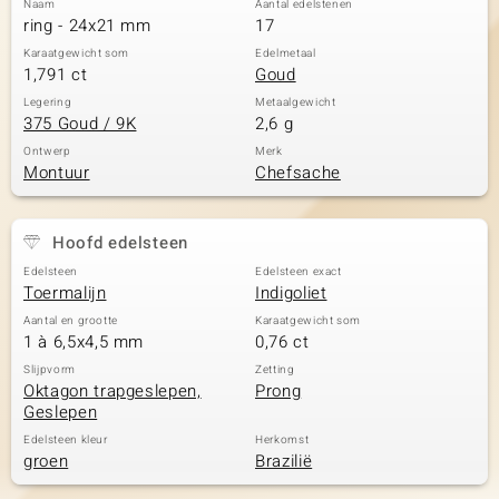
Naam
Aantal edelstenen
ring - 24x21 mm
17
Karaatgewicht som
Edelmetaal
1,791 ct
Goud
Legering
Metaalgewicht
375 Goud / 9K
2,6 g
Ontwerp
Merk
Montuur
Chefsache
Hoofd edelsteen
Edelsteen
Edelsteen exact
Toermalijn
Indigoliet
Aantal en grootte
Karaatgewicht som
1 à 6,5x4,5 mm
0,76 ct
Slijpvorm
Zetting
Oktagon trapgeslepen,
Prong
Geslepen
Edelsteen kleur
Herkomst
groen
Brazilië