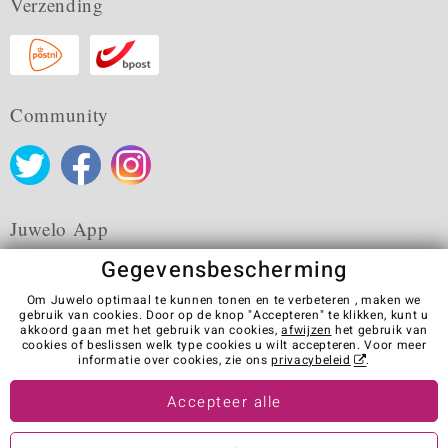
Verzending
Community
Juwelo App
Gegevensbescherming
Om Juwelo optimaal te kunnen tonen en te verbeteren , maken we
gebruik van cookies. Door op de knop "Accepteren" te klikken, kunt u
akkoord gaan met het gebruik van cookies,
afwijzen
het gebruik van
Algemene verkoopvoorwaarden
Privacybeleid
Cookies
cookies of beslissen welk type cookies u wilt accepteren. Voor meer
Colofon
Contact
Contract herroepen
informatie over cookies, zie ons
privacybeleid
.
Visit our stores in other countries:
Accepteer alle