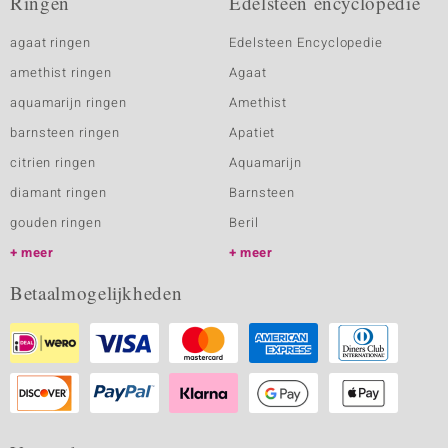
Ringen
Edelsteen encyclopedie
agaat ringen
Edelsteen Encyclopedie
amethist ringen
Agaat
aquamarijn ringen
Amethist
barnsteen ringen
Apatiet
citrien ringen
Aquamarijn
diamant ringen
Barnsteen
gouden ringen
Beril
meer
meer
Betaalmogelijkheden