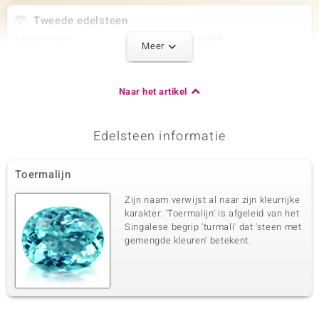
Tweede edelsteen
Edelsteen exact
Aantal en grootte
Meer
Nigeriaanse roze toermalijn
2 à 4x3 mm
Karaatgewicht som
Slijpvorm
0,304 ct
Druppel geslepen
Naar het artikel
Zetting
Herkomst
Prong
Nigeria
Edelsteen informatie
Derde edelsteen
Toermalijn
Edelsteen exact
Aantal en grootte
Nigeriaanse roze toermalijn
10 à 2,5 mm
Zijn naam verwijst al naar zijn kleurrijke
Karaatgewicht som
Slijpvorm
karakter: 'Toermalijn' is afgeleid van het
0,643 ct
Rond geslepen
Singalese begrip 'turmali' dat 'steen met
gemengde kleuren' betekent.
Zetting
Herkomst
Prong
Nigeria
Vierde edelsteen
Edelsteen exact
Aantal en grootte