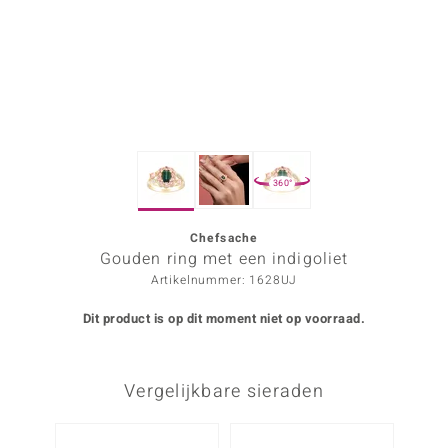
ana
Prince Designs
o
360°
Chic
d in Berlin
Chefsache
Gouden ring met een indigoliet
insell
Artikelnummer: 1628UJ
n Vogue
Dit product is op dit moment niet op voorraad.
e in Italy
Vergelijkbare sieraden
o Paraíso
izen