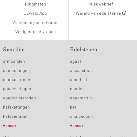
Ringmaten
Nieuwsbrief
Juwelo App
Wereld van edelstenen
Verzending en retouren
Veelgestelde vragen
Sieraden
Edelstenen
armbanden
agaat
dames ringen
alexandriet
diamant ringen
amethist
gouden ringen
apatiet
gouden sieraden
aquamarijn
halskettingen
beril
halssieraden
chalcedoon
meer
meer