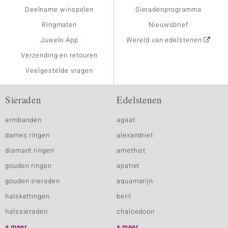
Deelname winspelen
Sieradenprogramma
Ringmaten
Nieuwsbrief
Juwelo App
Wereld van edelstenen
Verzending en retouren
Veelgestelde vragen
Sieraden
Edelstenen
armbanden
agaat
dames ringen
alexandriet
diamant ringen
amethist
gouden ringen
apatiet
gouden sieraden
aquamarijn
halskettingen
beril
halssieraden
chalcedoon
meer
meer