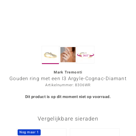
ana
Prince Designs
o
360°
Chic
d in Berlin
Mark Tremonti
Gouden ring met een I3 Argyle-Cognac-Diamant
insell
Artikelnummer: 8306WR
n Vogue
Dit product is op dit moment niet op voorraad.
e in Italy
Vergelijkbare sieraden
o Paraíso
izen
Nog maar 1
-20%