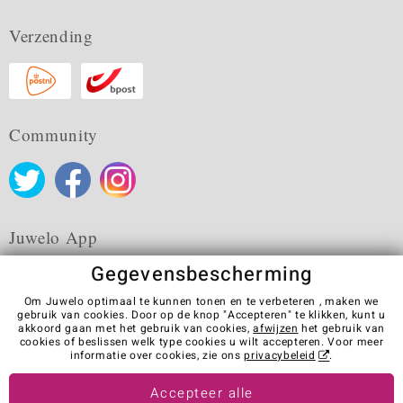
Verzending
Community
Juwelo App
Gegevensbescherming
Om Juwelo optimaal te kunnen tonen en te verbeteren , maken we
gebruik van cookies. Door op de knop "Accepteren" te klikken, kunt u
akkoord gaan met het gebruik van cookies,
afwijzen
het gebruik van
Algemene verkoopvoorwaarden
Privacybeleid
Cookies
cookies of beslissen welk type cookies u wilt accepteren. Voor meer
Colofon
Contact
Contract herroepen
informatie over cookies, zie ons
privacybeleid
.
Visit our stores in other countries:
Accepteer alle