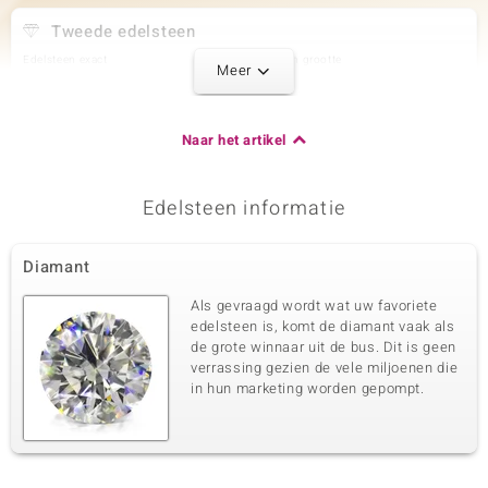
Tweede edelsteen
Edelsteen exact
Aantal en grootte
Meer
SI2 (H) Diamant
6 à 1 mm
Karaatgewicht som
Slijpvorm
0,026 ct
Rond Brilliant Geslepen
Naar het artikel
Zetting
Herkomst
Prong
Afrika
Edelsteen informatie
Derde edelsteen
Diamant
Edelsteen exact
Aantal en grootte
SI2 (H) Diamant
8 à 0,8 mm
Als gevraagd wordt wat uw favoriete
Karaatgewicht som
Slijpvorm
edelsteen is, komt de diamant vaak als
0,02 ct
Rond Brilliant Geslepen
de grote winnaar uit de bus. Dit is geen
verrassing gezien de vele miljoenen die
Zetting
Herkomst
Prong
in hun marketing worden gepompt.
Afrika