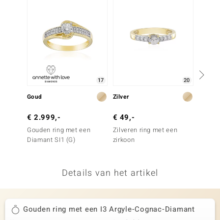
remonti
remonti
uwelo
 Gems
17
20
NO Collection
Goud
Zilver
Goud
va
€ 2.999,-
€ 49,-
€ 999
Gouden ring met een
Zilveren ring met een
Gouden
Diamant SI1 (G)
zirkoon
(H) Di
Details van het artikel
Minerale
Gouden ring met een I3 Argyle-Cognac-Diamant