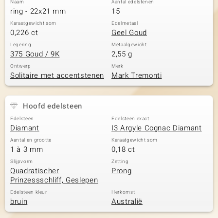
Naam
Aantal edelstenen
ring - 22x21 mm
15
Karaatgewicht som
Edelmetaal
0,226 ct
Geel Goud
Legering
Metaalgewicht
375 Goud / 9K
2,55 g
Ontwerp
Merk
Solitaire met accentstenen
Mark Tremonti
Hoofd edelsteen
Edelsteen
Edelsteen exact
Diamant
I3 Argyle Cognac Diamant
Aantal en grootte
Karaatgewicht som
1 à 3 mm
0,18 ct
Slijpvorm
Zetting
Quadratischer
Prong
Prinzessschliff, Geslepen
Edelsteen kleur
Herkomst
bruin
Australië