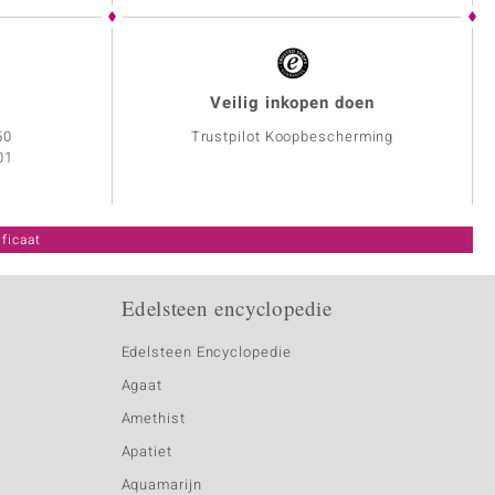
Veilig inkopen doen
50
Trustpilot Koopbescherming
01
ficaat
Edelsteen encyclopedie
Edelsteen Encyclopedie
Agaat
Amethist
Apatiet
Aquamarijn