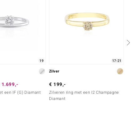
19
17-21
Zilver
Goud
 1.699,-
€ 199,-
€ 3.4
t een IF (G) Diamant
Zilveren ring met een I2 Champagne
Gouden
Diamant