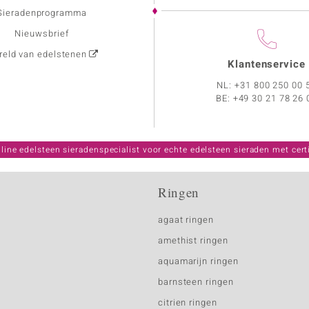
Sieradenprogramma
Nieuwsbrief
eld van edelstenen
Klantenservice
NL:
+31 800 250 00 
BE:
+49 30 21 78 26 
line edelsteen sieradenspecialist voor echte edelsteen sieraden met certi
Ringen
agaat ringen
amethist ringen
aquamarijn ringen
barnsteen ringen
citrien ringen