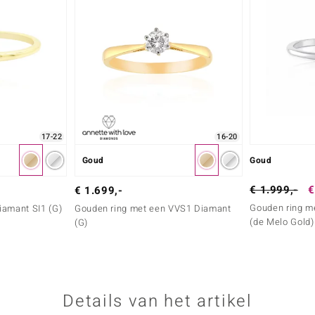
17-22
16-20
Goud
Goud
€ 1.999,-
€
€ 1.699,-
Gouden ring me
iamant SI1 (G)
Gouden ring met een VVS1 Diamant
(de Melo Gold)
(G)
Details van het artikel