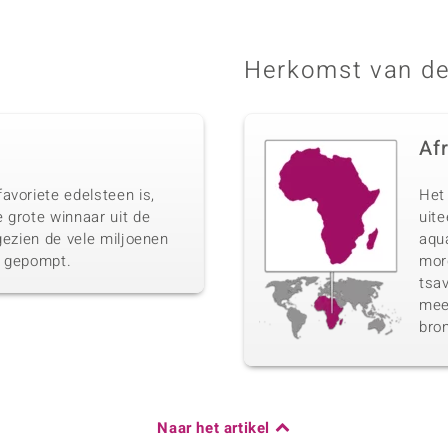
Herkomst van de
Af
avoriete edelsteen is,
Het 
 grote winnaar uit de
uit
gezien de vele miljoenen
aqua
n gepompt.
morg
tsav
meer
bro
Naar het artikel