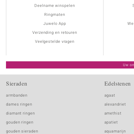
Deelname winspelen
Ringmaten
Juwelo App
Wer
Verzending en retouren
Veelgestelde vragen
Uw on
Sieraden
Edelstenen
armbanden
agaat
dames ringen
alexandriet
diamant ringen
amethist
gouden ringen
apatiet
gouden sieraden
aquamarijn