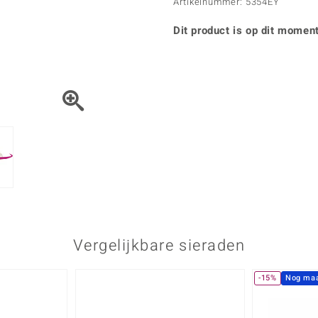
Parel
Kwarts
Artikelnummer: 5354EY
♦ Zilveren ringen
Vitale Minerale
Topaas
Turkoo
♦ Zilveren oorbellen
Dit product is op dit moment
♦ Zilveren hangers
♦ Zilveren armbanden
♦ Zilveren kettingen
Blauw
Groen
Platina sieraden
Vergelijkbare sieraden
-15%
Nog maa