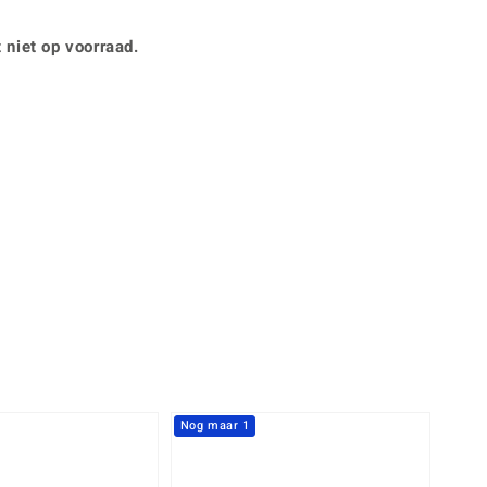
Rhodoliet
Sieraden in varianten
is
Toermalijn
Ringmaten
 niet op voorraad.
Geel
Nog maar 1