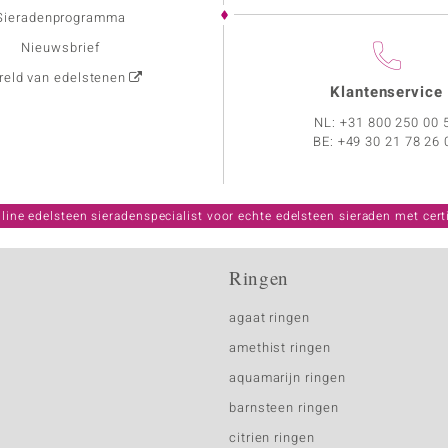
Sieradenprogramma
Nieuwsbrief
eld van edelstenen
Klantenservice
NL:
+31 800 250 00 
BE:
+49 30 21 78 26 
line edelsteen sieradenspecialist voor echte edelsteen sieraden met certi
Ringen
agaat ringen
amethist ringen
aquamarijn ringen
barnsteen ringen
citrien ringen