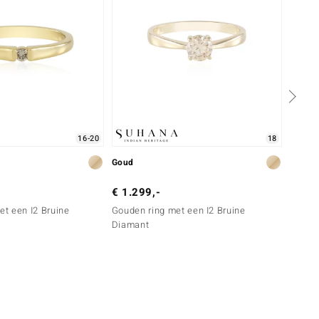
16-20
18
Goud
Zilver
€ 1.299,-
€ 79,
et een I2 Bruine
Gouden ring met een I2 Bruine
Zilver
Diamant