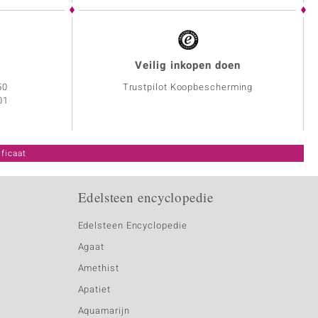
Veilig inkopen doen
50
Trustpilot Koopbescherming
01
ficaat
Edelsteen encyclopedie
Edelsteen Encyclopedie
Agaat
Amethist
Apatiet
Aquamarijn