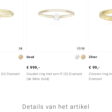
18
17-19
Goud
Zilver
€ 999,-
€ 99,-
3 (H) Diamant
Gouden ring met een IF (G) Diamant
Zilveren ring m
(de Melo Gold)
Diamant
Details van het artikel