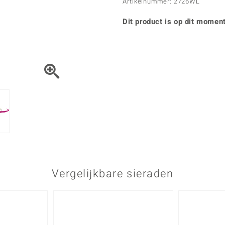
Parel
Kwarts
Artikelnummer: 2726WL
♦ Zilveren ringen
Vitale Minerale
Topaas
Turkoo
♦ Zilveren oorbellen
Dit product is op dit moment
♦ Zilveren hangers
♦ Zilveren armbanden
♦ Zilveren kettingen
Blauw
Groen
Platina sieraden
Vergelijkbare sieraden