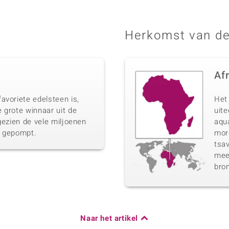
Herkomst van de
Af
avoriete edelsteen is,
Het 
 grote winnaar uit de
uit
gezien de vele miljoenen
aqua
n gepompt.
morg
tsav
meer
bro
Naar het artikel