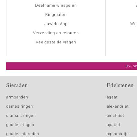
Deelname winspelen
Ringmaten
Juwelo App
Wer
Verzending en retouren
Veelgestelde vragen
Uw on
Sieraden
Edelstenen
armbanden
agaat
dames ringen
alexandriet
diamant ringen
amethist
gouden ringen
apatiet
gouden sieraden
aquamarijn