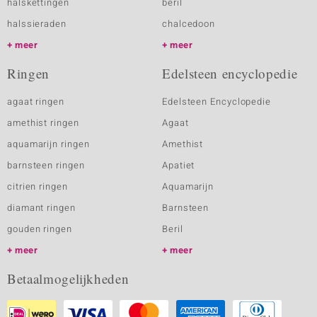
halskettingen
beril
halssieraden
chalcedoon
meer
meer
Ringen
Edelsteen encyclopedie
agaat ringen
Edelsteen Encyclopedie
amethist ringen
Agaat
aquamarijn ringen
Amethist
barnsteen ringen
Apatiet
citrien ringen
Aquamarijn
diamant ringen
Barnsteen
gouden ringen
Beril
meer
meer
Betaalmogelijkheden