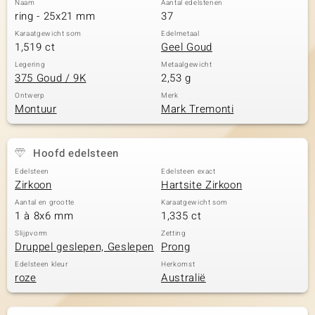
Naam
Aantal edelstenen
ring - 25x21 mm
37
Karaatgewicht som
Edelmetaal
1,519 ct
Geel Goud
Legering
Metaalgewicht
375 Goud / 9K
2,53 g
Ontwerp
Merk
Montuur
Mark Tremonti
Hoofd edelsteen
Edelsteen
Edelsteen exact
Zirkoon
Hartsite Zirkoon
Aantal en grootte
Karaatgewicht som
1 à 8x6 mm
1,335 ct
Slijpvorm
Zetting
Druppel geslepen, Geslepen
Prong
Edelsteen kleur
Herkomst
roze
Australië