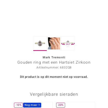
ana
Prince Designs
o
360°
Chic
d in Berlin
Mark Tremonti
Gouden ring met een Hartsiet Zirkoon
insell
Artikelnummer: 6832QB
n Vogue
Dit product is op dit moment niet op voorraad.
e in Italy
Vergelijkbare sieraden
o Paraíso
izen
-10%
Nog maar 1
-20%
-20%