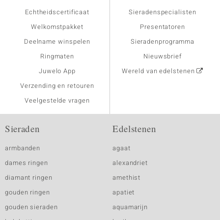
Echtheidscertificaat
Sieradenspecialisten
Welkomstpakket
Presentatoren
Deelname winspelen
Sieradenprogramma
Ringmaten
Nieuwsbrief
Juwelo App
Wereld van edelstenen
Verzending en retouren
Veelgestelde vragen
Sieraden
Edelstenen
armbanden
agaat
dames ringen
alexandriet
diamant ringen
amethist
gouden ringen
apatiet
gouden sieraden
aquamarijn