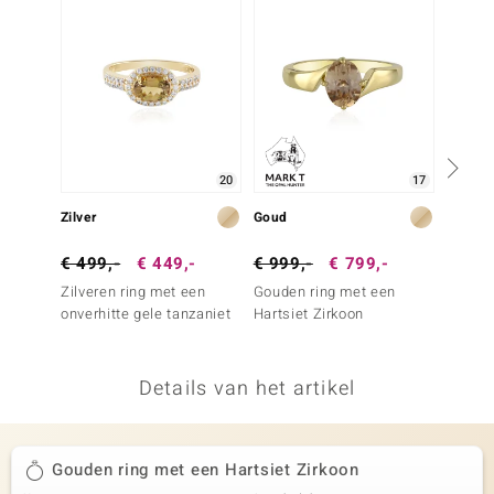
remonti
remonti
uwelo
 Gems
20
17
NO Collection
Zilver
Goud
Goud
va
€ 499,-
€ 449,-
€ 999,-
€ 799,-
€ 2.4
Zilveren ring met een
Gouden ring met een
Gouden
onverhitte gele tanzaniet
Hartsiet Zirkoon
Onverh
Details van het artikel
Minerale
Gouden ring met een Hartsiet Zirkoon