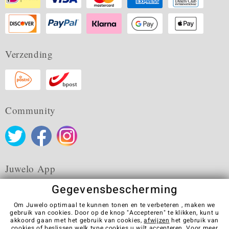
Verzending
Community
Juwelo App
Gegevensbescherming
Om Juwelo optimaal te kunnen tonen en te verbeteren , maken we
gebruik van cookies. Door op de knop "Accepteren" te klikken, kunt u
akkoord gaan met het gebruik van cookies,
afwijzen
het gebruik van
Algemene verkoopvoorwaarden
Privacybeleid
Cookies
cookies of beslissen welk type cookies u wilt accepteren. Voor meer