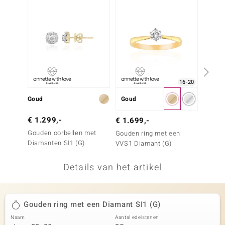
remonti
remonti
uwelo
 Gems
16-20
NO Collection
Goud
Goud
Goud
va
€ 1.299,-
€ 3.3
€ 1.699,-
Gouden oorbellen met
Gouden
Gouden ring met een
Diamanten SI1 (G)
VVS1 D
VVS1 Diamant (G)
Details van het artikel
Minerale
Gouden ring met een Diamant SI1 (G)
Naam
Aantal edelstenen