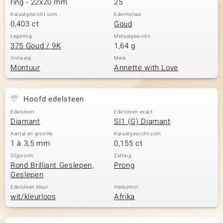
ring - 22x20 mm
25
Karaatgewicht som
Edelmetaal
0,403 ct
Goud
Legering
Metaalgewicht
375 Goud / 9K
1,64 g
Ontwerp
Merk
Montuur
Annette with Love
Hoofd edelsteen
Edelsteen
Edelsteen exact
Diamant
SI1 (G) Diamant
Aantal en grootte
Karaatgewicht som
1 à 3,5 mm
0,155 ct
Slijpvorm
Zetting
Rond Brilliant Geslepen,
Prong
Geslepen
Edelsteen kleur
Herkomst
wit/kleurloos
Afrika