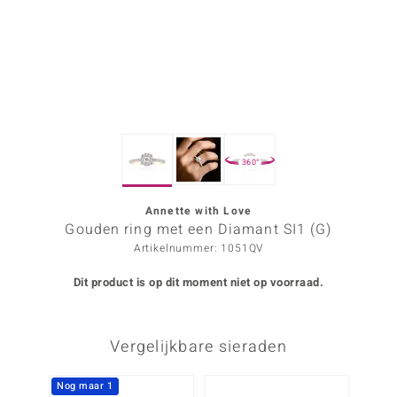
ana
Prince Designs
o
360°
Chic
d in Berlin
Annette with Love
Gouden ring met een Diamant SI1 (G)
insell
Artikelnummer: 1051QV
n Vogue
Dit product is op dit moment niet op voorraad.
e in Italy
Vergelijkbare sieraden
o Paraíso
izen
Nog maar 1