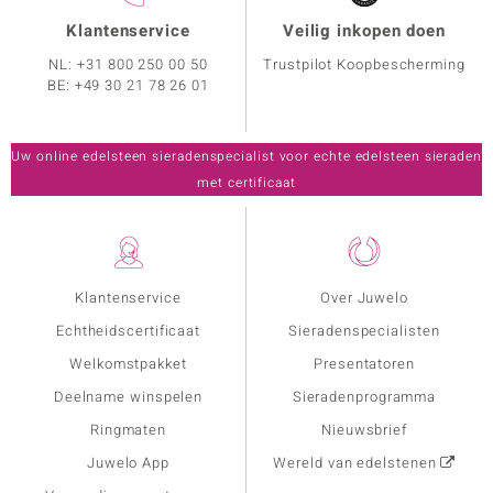
Klantenservice
Veilig inkopen doen
NL:
+31 800 250 00 50
Trustpilot Koopbescherming
BE:
+49 30 21 78 26 01
Uw online edelsteen sieradenspecialist voor echte edelsteen sieraden
met certificaat
Klantenservice
Over Juwelo
Echtheidscertificaat
Sieradenspecialisten
Welkomstpakket
Presentatoren
Deelname winspelen
Sieradenprogramma
Ringmaten
Nieuwsbrief
Juwelo App
Wereld van edelstenen