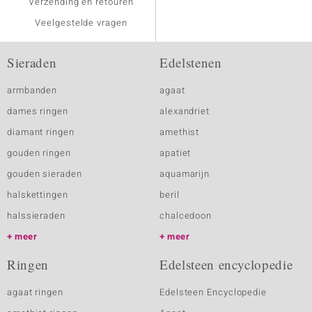
Verzending en retouren
Veelgestelde vragen
Sieraden
Edelstenen
armbanden
agaat
dames ringen
alexandriet
diamant ringen
amethist
gouden ringen
apatiet
gouden sieraden
aquamarijn
halskettingen
beril
halssieraden
chalcedoon
meer
meer
Ringen
Edelsteen encyclopedie
agaat ringen
Edelsteen Encyclopedie