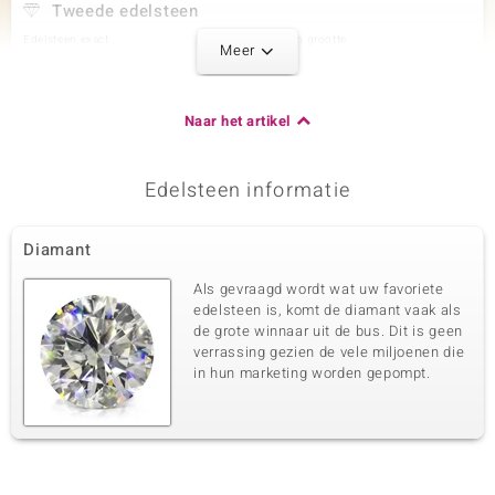
Tweede edelsteen
Edelsteen exact
Aantal en grootte
Meer
SI1 (G) Diamant
10 à 1,5 mm
Karaatgewicht som
Slijpvorm
0,126 ct
Rond Brilliant Geslepen
Naar het artikel
Zetting
Herkomst
Prong
Afrika
Edelsteen informatie
Derde edelsteen
Diamant
Edelsteen exact
Aantal en grootte
SI1 (G) Diamant
14 à 1,3 mm
Als gevraagd wordt wat uw favoriete
Karaatgewicht som
Slijpvorm
edelsteen is, komt de diamant vaak als
0,122 ct
Rond Brilliant Geslepen
de grote winnaar uit de bus. Dit is geen
verrassing gezien de vele miljoenen die
Zetting
Herkomst
Prong
in hun marketing worden gepompt.
Afrika