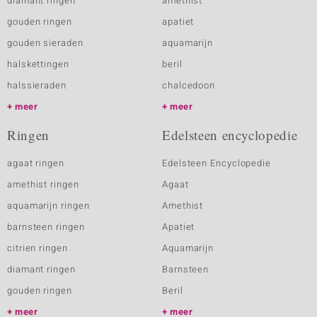
diamant ringen
amethist
gouden ringen
apatiet
gouden sieraden
aquamarijn
halskettingen
beril
halssieraden
chalcedoon
meer
meer
Ringen
Edelsteen encyclopedie
agaat ringen
Edelsteen Encyclopedie
amethist ringen
Agaat
aquamarijn ringen
Amethist
barnsteen ringen
Apatiet
citrien ringen
Aquamarijn
diamant ringen
Barnsteen
gouden ringen
Beril
meer
meer