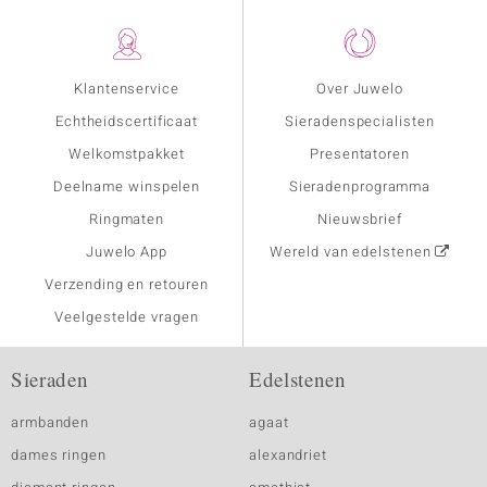
Klantenservice
Over Juwelo
Echtheidscertificaat
Sieradenspecialisten
Welkomstpakket
Presentatoren
Deelname winspelen
Sieradenprogramma
Ringmaten
Nieuwsbrief
Juwelo App
Wereld van edelstenen
Verzending en retouren
Veelgestelde vragen
Sieraden
Edelstenen
armbanden
agaat
dames ringen
alexandriet