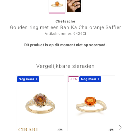
ana
Chefsache
Gouden ring met een Ban Ka Cha oranje Saffier
Prince Designs
Artikelnummer: 9426CI
o
Dit product is op dit moment niet op voorraad.
Chic
Vergelijkbare sieraden
d in Berlin
insell
Nog maar 1
-11%
Nog maar 1
n Vogue
e in Italy
o Paraíso
izen
17
17