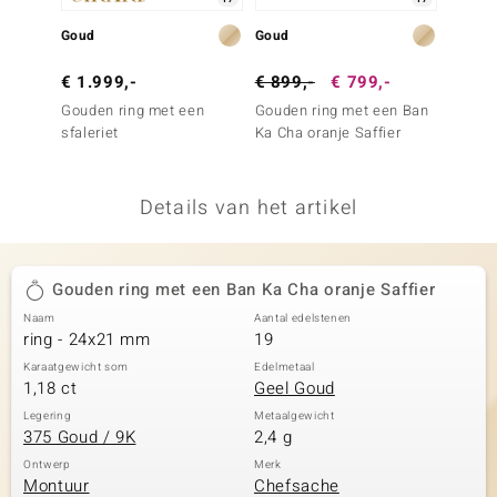
remonti
Goud
Goud
Zilver
remonti
€ 1.999,-
€ 899,-
€ 799,-
€ 149
Gouden ring met een
Gouden ring met een Ban
Zilver
uwelo
sfaleriet
Ka Cha oranje Saffier
scapol
 Gems
Details van het artikel
NO Collection
va
Gouden ring met een Ban Ka Cha oranje Saffier
Naam
Aantal edelstenen
ring - 24x21 mm
19
Karaatgewicht som
Edelmetaal
1,18 ct
Geel Goud
Legering
Metaalgewicht
375 Goud / 9K
2,4 g
Minerale
Ontwerp
Merk
Montuur
Chefsache