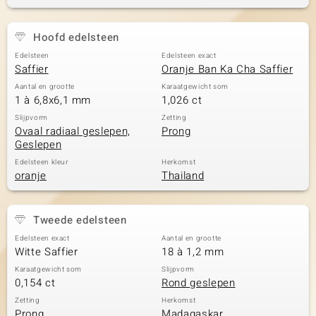
Hoofd edelsteen
Edelsteen
Edelsteen exact
Saffier
Oranje Ban Ka Cha Saffier
Aantal en grootte
Karaatgewicht som
1 à 6,8x6,1 mm
1,026 ct
Slijpvorm
Zetting
Ovaal radiaal geslepen,
Prong
Geslepen
Edelsteen kleur
Herkomst
oranje
Thailand
Tweede edelsteen
Edelsteen exact
Aantal en grootte
Witte Saffier
18 à 1,2 mm
Karaatgewicht som
Slijpvorm
0,154 ct
Rond geslepen
Zetting
Herkomst
Prong
Madagaskar