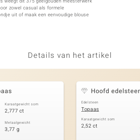
a's weegt dit 375 geelgouden meesterwerk
oor zowel casual als formele
ndje uit of maak een eenvoudige blouse
Details van het artikel
paas
Hoofd edelstee
Edelsteen
Karaatgewicht som
Topaas
2,777 ct
Karaatgewicht som
Metaalgewicht
2,52 ct
3,77 g