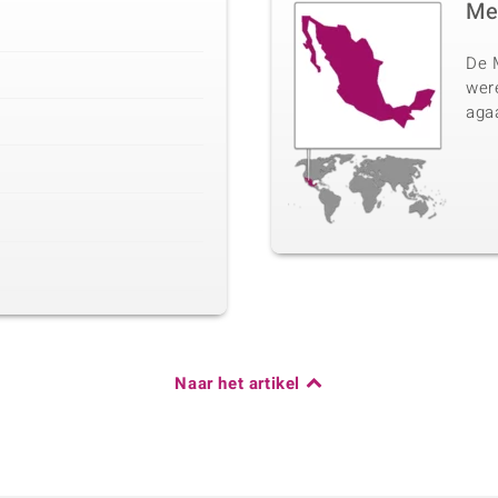
Me
De 
wer
agaa
Naar het artikel