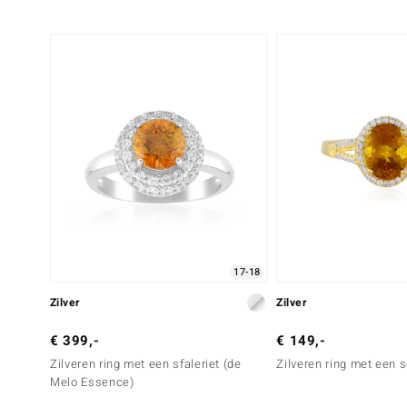
17-18
Zilver
Zilver
€ 399,-
€ 149,-
Zilveren ring met een sfaleriet (de
Zilveren ring met een s
Melo Essence)