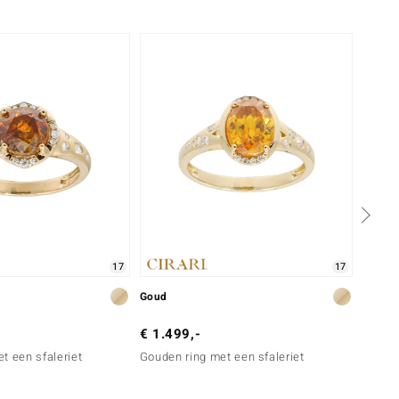
-40%
17
17
Goud
Goud
€ 1.499,-
€ 2.4
t een sfaleriet
Gouden ring met een sfaleriet
Gouden