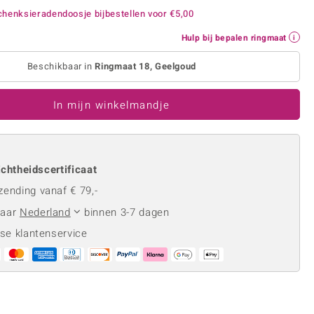
Rhodoliet
Sieraden in varianten
henksieradendoosje bijbestellen voor
€5,00
is
Toermalijn
Ringmaten
Hulp bij bepalen ringmaat
Beschikbaar in
Ringmaat 18, Geelgoud
Geel
In mijn winkelmandje
chtheidscertificaat
zending vanaf € 79,-
naar
Nederland
binnen 3-7 dagen
se klantenservice