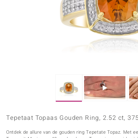
Onyx
Peridoot
Armbanden
Kralen sieraden
Custodana
Kunstreizen
Spinel
Tanzaniet
Accessoires
Bedels
Dagen
Mark Tremonti
Zirkoon
Sieradensets
Colliers
Edelstenen op kleur
Rood
Paars
Alle edelstenen
Tepetaat Topaas Gouden Ring, 2.52 ct, 37
Ontdek de allure van de gouden ring Tepetate Topaz. Met ee