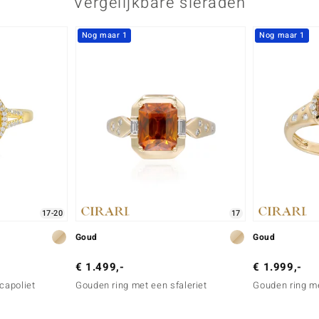
Vergelijkbare sieraden
Nog maar 1
Nog maar 1
17-20
17
Goud
Goud
€ 1.499,-
€ 1.999,-
capoliet
Gouden ring met een sfaleriet
Gouden ring me