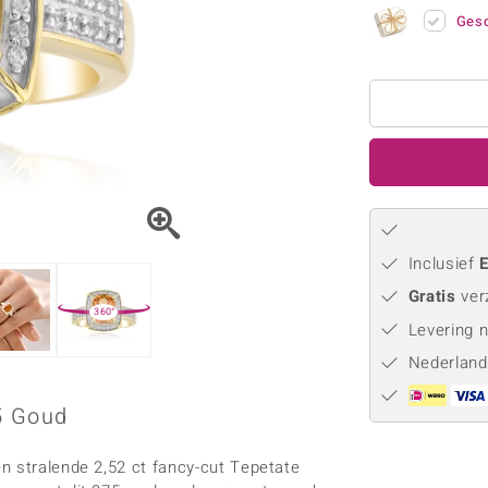
Parel
Kwarts
♦ Zilveren ringen
Vitale Minerale
Gesc
Topaas
Turkoo
♦ Zilveren oorbellen
♦ Zilveren hangers
♦ Zilveren armbanden
♦ Zilveren kettingen
Blauw
Groen
Platina sieraden
Inclusief
E
Gratis
ver
360°
Levering 
Nederland
5 Goud
n stralende 2,52 ct fancy-cut Tepetate