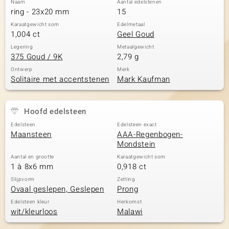
Naam
Aantal edelstenen
ring - 23x20 mm
15
Karaatgewicht som
Edelmetaal
1,004 ct
Geel Goud
Legering
Metaalgewicht
375 Goud / 9K
2,79 g
Ontwerp
Merk
Solitaire met accentstenen
Mark Kaufman
Hoofd edelsteen
Edelsteen
Edelsteen exact
Maansteen
AAA-Regenbogen-
Mondstein
Aantal en grootte
Karaatgewicht som
1 à 8x6 mm
0,918 ct
Slijpvorm
Zetting
Ovaal geslepen, Geslepen
Prong
Edelsteen kleur
Herkomst
wit/kleurloos
Malawi