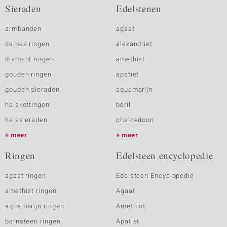
Sieraden
Edelstenen
armbanden
agaat
dames ringen
alexandriet
diamant ringen
amethist
gouden ringen
apatiet
gouden sieraden
aquamarijn
halskettingen
beril
halssieraden
chalcedoon
meer
meer
Ringen
Edelsteen encyclopedie
agaat ringen
Edelsteen Encyclopedie
amethist ringen
Agaat
aquamarijn ringen
Amethist
barnsteen ringen
Apatiet