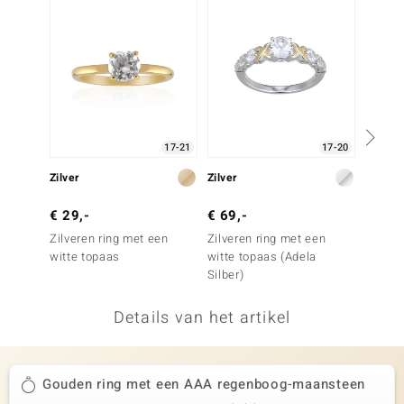
remonti
remonti
uwelo
 Gems
17-21
17-20
NO Collection
Zilver
Zilver
Goud
va
€ 29,-
€ 69,-
€ 2.9
Zilveren ring met een
Zilveren ring met een
Gouden
witte topaas
witte topaas (Adela
VVS1 D
Silber)
Details van het artikel
Minerale
Gouden ring met een AAA regenboog-maansteen