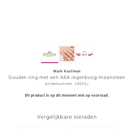
ana
Prince Designs
o
360°
Chic
d in Berlin
Mark Kaufman
Gouden ring met een AAA regenboog-maansteen
insell
Artikelnummer: 3455SJ
n Vogue
Dit product is op dit moment niet op voorraad.
e in Italy
Vergelijkbare sieraden
o Paraíso
izen