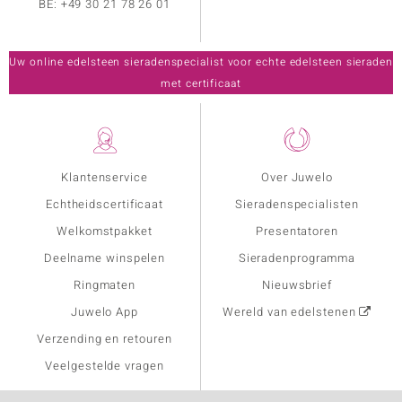
BE:
+49 30 21 78 26 01
Uw online edelsteen sieradenspecialist voor echte edelsteen sieraden
met certificaat
Klantenservice
Over Juwelo
Echtheidscertificaat
Sieradenspecialisten
Welkomstpakket
Presentatoren
Deelname winspelen
Sieradenprogramma
Ringmaten
Nieuwsbrief
Juwelo App
Wereld van edelstenen
Verzending en retouren
Veelgestelde vragen