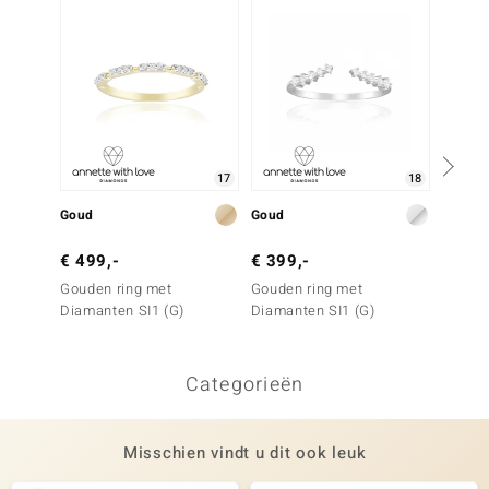
17
18
Goud
Goud
Goud
€ 499,-
€ 399,-
€ 499
Gouden ring met
Gouden ring met
Gouden
Diamanten SI1 (G)
Diamanten SI1 (G)
Argyle
Diama
Categorieën
Misschien vindt u dit ook leuk