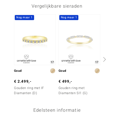
Vergelijkbare sieraden
Nog maar 1
Nog maar 1
Nog m
17
17
Goud
Goud
Goud
€ 2.499,-
€ 499,-
€ 799
Gouden ring met IF
Gouden ring met
Gouden
Diamanten (D)
Diamanten SI1 (G)
Diaman
Edelsteen informatie