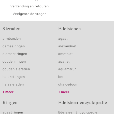
Verzending en retouren
Veelgestelde vragen
Sieraden
Edelstenen
armbanden
agaat
dames ringen
alexandriet
diamant ringen
amethist
gouden ringen
apatiet
gouden sieraden
aquamarijn
halskettingen
beril
halssieraden
chalcedoon
meer
meer
Ringen
Edelsteen encyclopedie
agaat ringen
Edelsteen Encyclopedie