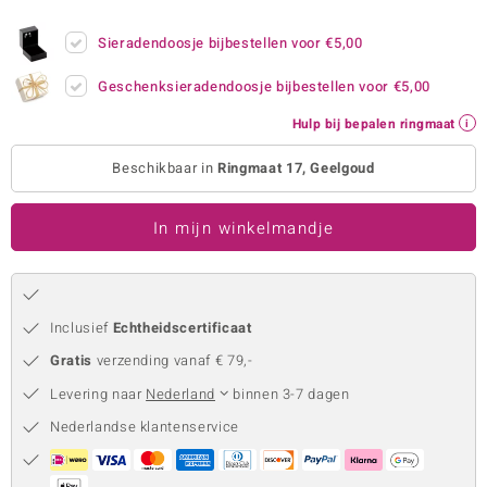
remonti
Sieradendoosje bijbestellen voor
€5,00
remonti
Geschenksieradendoosje bijbestellen voor
€5,00
uwelo
Hulp bij bepalen ringmaat
 Gems
Beschikbaar in
Ringmaat 17, Geelgoud
NO Collection
In mijn winkelmandje
va
Inclusief
Echtheidscertificaat
Gratis
verzending vanaf € 79,-
Levering naar
Nederland
binnen 3-7 dagen
Nederlandse klantenservice
Minerale