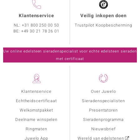
Klantenservice
Veilig inkopen doen
NL:
+31 800 250 00 50
Trustpilot Koopbescherming
BE:
+49 30 21 78 26 01
Uw online edelsteen sieradenspecialist voor echte edelsteen sieraden
met certificaat
Klantenservice
Over Juwelo
Echtheidscertificaat
Sieradenspecialisten
Welkomstpakket
Presentatoren
Deelname winspelen
Sieradenprogramma
Ringmaten
Nieuwsbrief
Juwelo App
Wereld van edelstenen