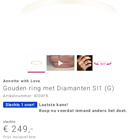
ana
Prince Designs
o
Chic
360°
d in Berlin
Annette with Love
insell
Gouden ring met Diamanten SI1 (G)
Artikelnummer: 4204FK
n Vogue
Slechts 1 over!
Laatste kans!
e in Italy
Koop nu voordat iemand anders het doet.
o Paraíso
slechts
€ 249,-
izen
Prijs inclusief btw