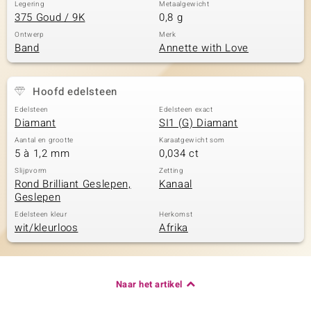
Legering
Metaalgewicht
375 Goud / 9K
0,8 g
Ontwerp
Merk
Band
Annette with Love
Hoofd edelsteen
Edelsteen
Edelsteen exact
Diamant
SI1 (G) Diamant
Aantal en grootte
Karaatgewicht som
5 à 1,2 mm
0,034 ct
Slijpvorm
Zetting
Rond Brilliant Geslepen,
Kanaal
Geslepen
Edelsteen kleur
Herkomst
wit/kleurloos
Afrika
Naar het artikel