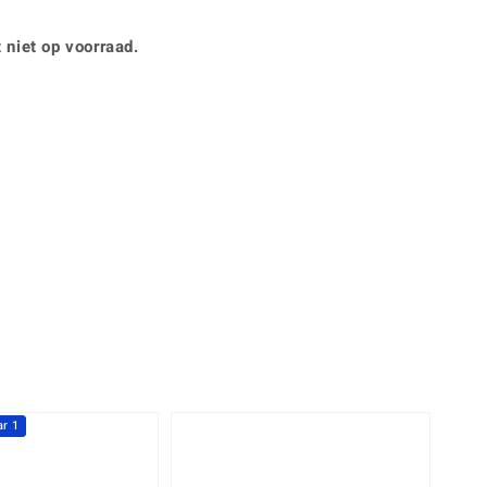
Rhodoliet
Sieraden in varianten
is
Toermalijn
Ringmaten
 niet op voorraad.
Geel
r 1