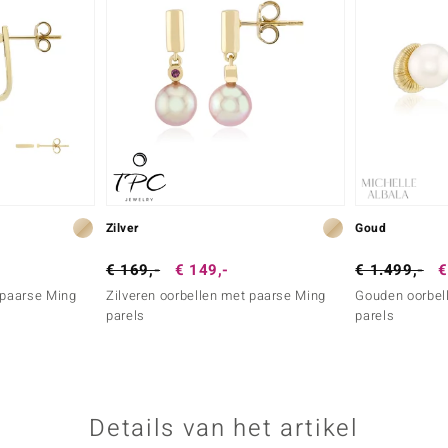
Zilver
Goud
€ 169,-
€ 149,-
€ 1.499,-
€
 paarse Ming
Zilveren oorbellen met paarse Ming
Gouden oorbell
parels
parels
Details van het artikel