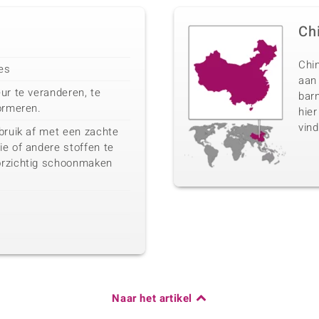
Ch
Chin
ies
aan
ur te veranderen, te
barn
ormeren.
hier
vind
bruik af met een zachte
e of andere stoffen te
orzichtig schoonmaken
Naar het artikel