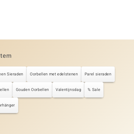
item
een Sieraden
Oorbellen met edelstenen
Parel sieraden
ellen
Gouden Oorbellen
Valentijnsdag
% Sale
rhänger