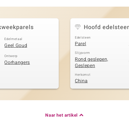
kweekparels
Hoofd edelstee
Edelsteen
Edelmetaal
Parel
Geel Goud
Slijpvorm
Ontwerp
Rond geslepen,
Oorhangers
Geslepen
Herkomst
China
Naar het artikel