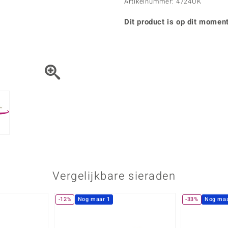
Parel
Kwarts
Artikelnummer: 4724UK
♦ Zilveren ringen
Vitale Minerale
Topaas
Turkoo
♦ Zilveren oorbellen
Dit product is op dit moment
♦ Zilveren hangers
♦ Zilveren armbanden
♦ Zilveren kettingen
Blauw
Groen
Platina sieraden
Vergelijkbare sieraden
-12%
Nog maar 1
-33%
Nog maa