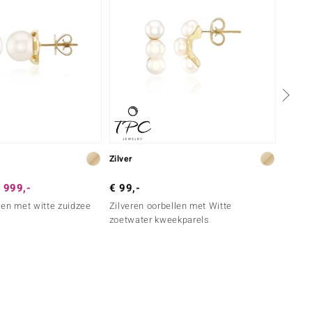
Zilver
Zilver
 999,-
€ 99,-
€ 149
en met witte zuidzee
Zilveren oorbellen met Witte
Zilver
zoetwater kweekparels
parels