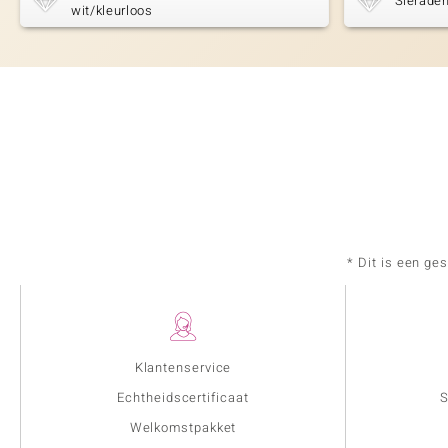
Sieraden
wit/kleurloos
* Dit is een ge
Klantenservice
Echtheidscertificaat
S
Welkomstpakket