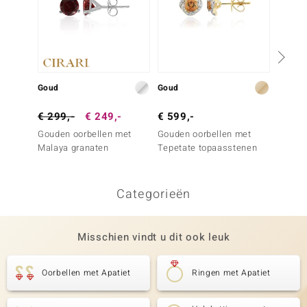
Goud
Goud
Goud
€ 299,-
€ 249,-
€ 599,-
€ 499
Gouden oorbellen met
Gouden oorbellen met
Gouden
Malaya granaten
Tepetate topaasstenen
Capeli
Categorieën
Misschien vindt u dit ook leuk
Oorbellen met Apatiet
Ringen met Apatiet