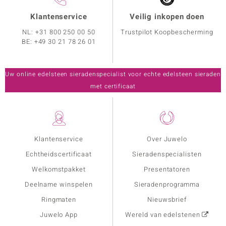
Klantenservice
Veilig inkopen doen
NL:
+31 800 250 00 50
Trustpilot Koopbescherming
BE:
+49 30 21 78 26 01
Uw online edelsteen sieradenspecialist voor echte edelsteen sieraden
met certificaat
Klantenservice
Over Juwelo
Echtheidscertificaat
Sieradenspecialisten
Welkomstpakket
Presentatoren
Deelname winspelen
Sieradenprogramma
Ringmaten
Nieuwsbrief
Juwelo App
Wereld van edelstenen