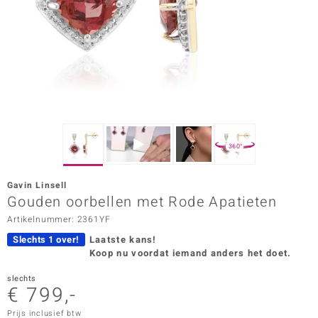
ana
Prince Designs
o
Chic
360°
d in Berlin
Gavin Linsell
insell
Gouden oorbellen met Rode Apatieten
Artikelnummer: 2361YF
n Vogue
Slechts 1 over!
Laatste kans!
e in Italy
Koop nu voordat iemand anders het doet.
o Paraíso
slechts
€ 799,-
izen
Prijs inclusief btw