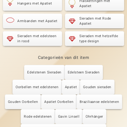
Halskettingen met
Hangers met Apatiet
Apatiet
Sieraden met Rode
Armbanden met Apatiet
Apatiet
Sieraden met edelsteen
Sieraden met hetzelfde
in rood
type design
Categorieën van dit item
Edelstenen Sieraden
Edelsteen Sieraden
Oorbellen met edelstenen
Apatiet
Gouden sieraden
Gouden Oorbellen
Apatiet Oorbellen
Braziliaanse edelstenen
Rode edelstenen
Gavin Linsell
Ohrhänger