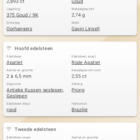
2,893 ct
Goud
Legering
Metaalgewicht
375 Goud / 9K
2,74 g
Ontwerp
Merk
Oorhangers
Gavin Linsell
Hoofd edelsteen
Edelsteen
Edelsteen exact
Apatiet
Rode Apatiet
Aantal en grootte
Karaatgewicht som
2 à 6,5 mm
2,55 ct
Slijpvorm
Zetting
Antieke Kussen geslepen,
Prong
Geslepen
Edelsteen kleur
Herkomst
rood
Brazilië
Tweede edelsteen
Edelsteen exact
Aantal en grootte