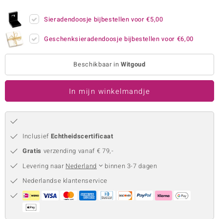
remonti
Sieradendoosje bijbestellen voor
€5,00
remonti
Geschenksieradendoosje bijbestellen voor
€6,00
uwelo
Beschikbaar in
Witgoud
 Gems
In mijn winkelmandje
NO Collection
va
Inclusief
Echtheidscertificaat
Gratis
verzending vanaf € 79,-
Levering naar
Nederland
binnen 3-7 dagen
Nederlandse klantenservice
Minerale