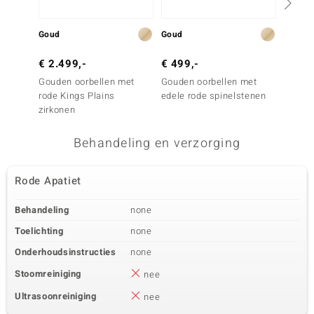
Goud
Goud
Goud
€ 2.499,-
€ 499,-
€ 699
Gouden oorbellen met
Gouden oorbellen met
Gouden
rode Kings Plains
edele rode spinelstenen
edele 
zirkonen
Behandeling en verzorging
Rode Apatiet
Behandeling
none
Toelichting
none
Onderhoudsinstructies
none
Stoomreiniging
nee
Ultrasoonreiniging
nee