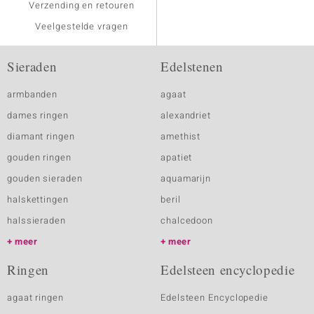
Verzending en retouren
Veelgestelde vragen
Sieraden
Edelstenen
armbanden
agaat
dames ringen
alexandriet
diamant ringen
amethist
gouden ringen
apatiet
gouden sieraden
aquamarijn
halskettingen
beril
halssieraden
chalcedoon
meer
meer
Ringen
Edelsteen encyclopedie
agaat ringen
Edelsteen Encyclopedie