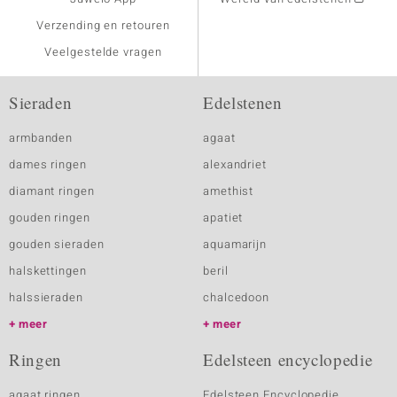
Verzending en retouren
Veelgestelde vragen
Sieraden
Edelstenen
armbanden
agaat
dames ringen
alexandriet
diamant ringen
amethist
gouden ringen
apatiet
gouden sieraden
aquamarijn
halskettingen
beril
halssieraden
chalcedoon
meer
meer
Ringen
Edelsteen encyclopedie
agaat ringen
Edelsteen Encyclopedie