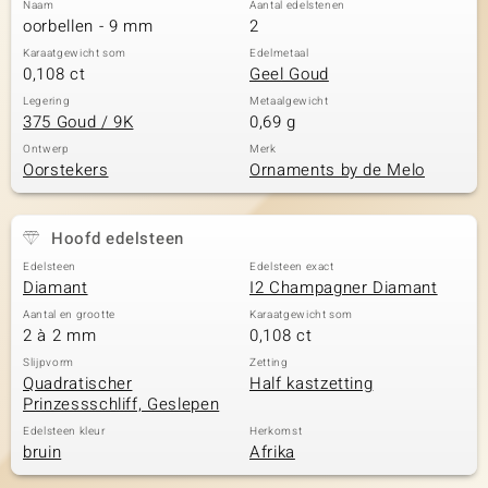
Naam
Aantal edelstenen
oorbellen - 9 mm
2
Karaatgewicht som
Edelmetaal
0,108 ct
Geel Goud
Legering
Metaalgewicht
375 Goud / 9K
0,69 g
Ontwerp
Merk
Oorstekers
Ornaments by de Melo
Hoofd edelsteen
Edelsteen
Edelsteen exact
Diamant
I2 Champagner Diamant
Aantal en grootte
Karaatgewicht som
2 à 2 mm
0,108 ct
Slijpvorm
Zetting
Quadratischer
Half kastzetting
Prinzessschliff, Geslepen
Edelsteen kleur
Herkomst
bruin
Afrika