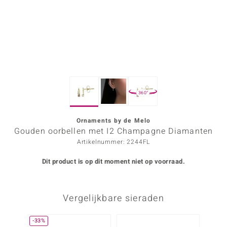
ana
Prince Designs
o
360°
Chic
d in Berlin
Ornaments by de Melo
Gouden oorbellen met I2 Champagne Diamanten
insell
Artikelnummer: 2244FL
n Vogue
Dit product is op dit moment niet op voorraad.
e in Italy
Vergelijkbare sieraden
o Paraíso
izen
-33%
Nog m