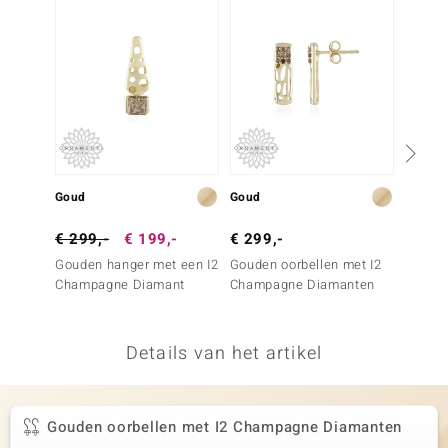
remonti
remonti
uwelo
 Gems
NO Collection
Goud
Goud
Goud
va
€ 299,-
€ 199,-
€ 299,-
€ 1.2
Gouden hanger met een I2
Gouden oorbellen met I2
Gouden
Champagne Diamant
Champagne Diamanten
Champ
(de Me
Details van het artikel
Minerale
Gouden oorbellen met I2 Champagne Diamanten