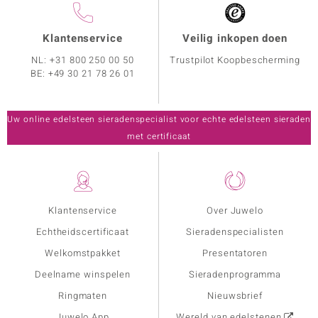
Klantenservice
Veilig inkopen doen
NL:
+31 800 250 00 50
Trustpilot Koopbescherming
BE:
+49 30 21 78 26 01
Uw online edelsteen sieradenspecialist voor echte edelsteen sieraden
met certificaat
Klantenservice
Over Juwelo
Echtheidscertificaat
Sieradenspecialisten
Welkomstpakket
Presentatoren
Deelname winspelen
Sieradenprogramma
Ringmaten
Nieuwsbrief
Juwelo App
Wereld van edelstenen