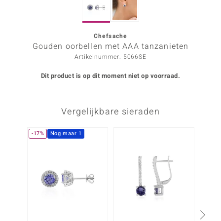
ana
Chefsache
Gouden oorbellen met AAA tanzanieten
Prince Designs
Artikelnummer: 5066SE
o
Dit product is op dit moment niet op voorraad.
Chic
Vergelijkbare sieraden
d in Berlin
insell
-17%
Nog maar 1
n Vogue
e in Italy
o Paraíso
izen