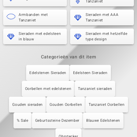
Tanzaniet
Armbanden met
Sieraden met AAA
Tanzaniet
Tanzaniet
Sieraden met edelsteen
Sieraden met hetzelfde
in blauw
type design
Categorieën van dit item
Edelstenen Sieraden
Edelsteen Sieraden
Oorbellen met edelstenen
Tanzaniet sieraden
Gouden sieraden
Gouden Oorbellen
Tanzaniet Oorbellen
% Sale
Geburtssteine Dezember
Blauwe Edelstenen
Ohrstecker