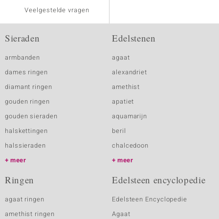
Veelgestelde vragen
Sieraden
Edelstenen
armbanden
agaat
dames ringen
alexandriet
diamant ringen
amethist
gouden ringen
apatiet
gouden sieraden
aquamarijn
halskettingen
beril
halssieraden
chalcedoon
meer
meer
Ringen
Edelsteen encyclopedie
agaat ringen
Edelsteen Encyclopedie
amethist ringen
Agaat