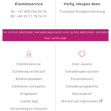
Klantenservice
Veilig inkopen doen
NL:
+31 800 250 00 50
Trustpilot Koopbescherming
BE:
+49 30 21 78 26 01
Uw online edelsteen sieradenspecialist voor echte edelsteen sieraden
met certificaat
Klantenservice
Over Juwelo
Echtheidscertificaat
Sieradenspecialisten
Welkomstpakket
Presentatoren
Deelname winspelen
Sieradenprogramma
Ringmaten
Nieuwsbrief
Juwelo App
Wereld van edelstenen
Verzending en retouren