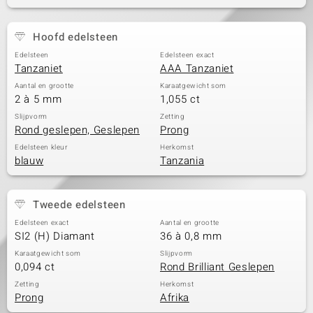
Hoofd edelsteen
Edelsteen
Edelsteen exact
Tanzaniet
AAA Tanzaniet
Aantal en grootte
Karaatgewicht som
2 à 5 mm
1,055 ct
Slijpvorm
Zetting
Rond geslepen, Geslepen
Prong
Edelsteen kleur
Herkomst
blauw
Tanzania
Tweede edelsteen
Edelsteen exact
Aantal en grootte
SI2 (H) Diamant
36 à 0,8 mm
Karaatgewicht som
Slijpvorm
0,094 ct
Rond Brilliant Geslepen
Zetting
Herkomst
Prong
Afrika