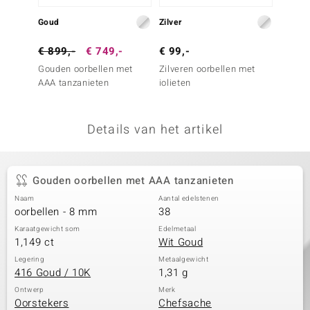
remonti
Goud
Zilver
Goud
remonti
€ 899,-
€ 749,-
€ 99,-
€ 2.9
Gouden oorbellen met
Zilveren oorbellen met
Gouden
uwelo
AAA tanzanieten
iolieten
Blauwe
 Gems
Details van het artikel
NO Collection
va
Gouden oorbellen met AAA tanzanieten
Naam
Aantal edelstenen
oorbellen - 8 mm
38
Karaatgewicht som
Edelmetaal
1,149 ct
Wit Goud
Legering
Metaalgewicht
416 Goud / 10K
1,31 g
Minerale
Ontwerp
Merk
Oorstekers
Chefsache