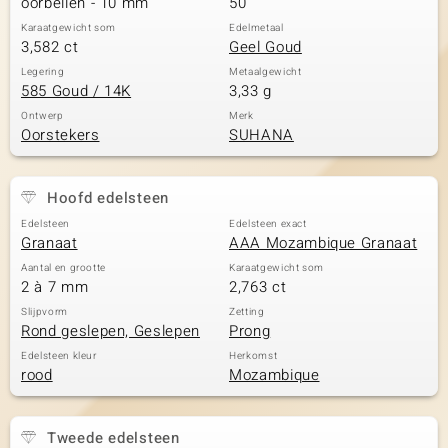
oorbellen - 10 mm
50
Karaatgewicht som
Edelmetaal
3,582 ct
Geel Goud
Legering
Metaalgewicht
585 Goud / 14K
3,33 g
Ontwerp
Merk
Oorstekers
SUHANA
Hoofd edelsteen
Edelsteen
Edelsteen exact
Granaat
AAA Mozambique Granaat
Aantal en grootte
Karaatgewicht som
2 à 7 mm
2,763 ct
Slijpvorm
Zetting
Rond geslepen, Geslepen
Prong
Edelsteen kleur
Herkomst
rood
Mozambique
Tweede edelsteen