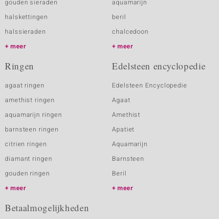
gouden sieraden
aquamarijn
halskettingen
beril
halssieraden
chalcedoon
meer
meer
Ringen
Edelsteen encyclopedie
agaat ringen
Edelsteen Encyclopedie
amethist ringen
Agaat
aquamarijn ringen
Amethist
barnsteen ringen
Apatiet
citrien ringen
Aquamarijn
diamant ringen
Barnsteen
gouden ringen
Beril
meer
meer
Betaalmogelijkheden