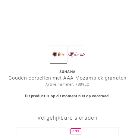
ana
Prince Designs
o
360°
Chic
d in Berlin
SUHANA
Gouden oorbellen met AAA-Mozambiek granaten
insell
Artikelnummer: 7889LC
n Vogue
Dit product is op dit moment niet op voorraad.
e in Italy
Vergelijkbare sieraden
o Paraíso
izen
-13%