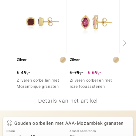
remonti
remonti
uwelo
 Gems
NO Collection
Zilver
Zilver
Zilver
va
€ 49,-
€ 79,-
€ 69,-
€ 79,
Zilveren oorbellen met
Zilveren oorbellen met
Zilver
Mozambique granaten
roze topaasstenen
frambo
Details van het artikel
Minerale
Gouden oorbellen met AAA-Mozambiek granaten
Naam
Aantal edelstenen