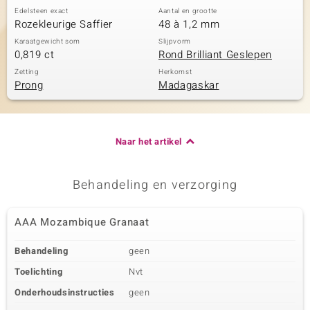
Edelsteen exact
Aantal en grootte
Rozekleurige Saffier
48 à 1,2 mm
Karaatgewicht som
Slijpvorm
0,819 ct
Rond Brilliant Geslepen
Zetting
Herkomst
Prong
Madagaskar
Naar het artikel
Behandeling en verzorging
AAA Mozambique Granaat
Behandeling
geen
Toelichting
Nvt
Onderhoudsinstructies
geen