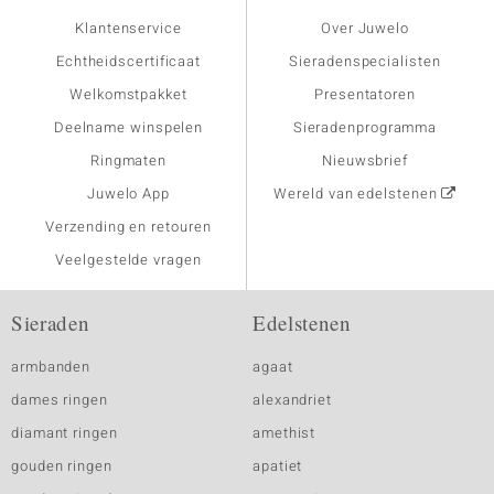
Klantenservice
Over Juwelo
Echtheidscertificaat
Sieradenspecialisten
Welkomstpakket
Presentatoren
Deelname winspelen
Sieradenprogramma
Ringmaten
Nieuwsbrief
Juwelo App
Wereld van edelstenen
Verzending en retouren
Veelgestelde vragen
Sieraden
Edelstenen
armbanden
agaat
dames ringen
alexandriet
diamant ringen
amethist
gouden ringen
apatiet