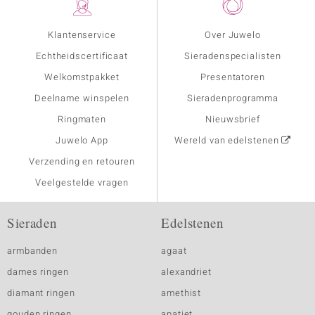
Klantenservice
Over Juwelo
Echtheidscertificaat
Sieradenspecialisten
Welkomstpakket
Presentatoren
Deelname winspelen
Sieradenprogramma
Ringmaten
Nieuwsbrief
Juwelo App
Wereld van edelstenen
Verzending en retouren
Veelgestelde vragen
Sieraden
Edelstenen
armbanden
agaat
dames ringen
alexandriet
diamant ringen
amethist
gouden ringen
apatiet