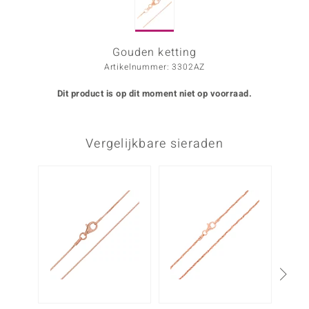
ana
Gouden ketting
Artikelnummer: 3302AZ
Prince Designs
Dit product is op dit moment niet op voorraad.
o
Chic
Vergelijkbare sieraden
d in Berlin
insell
n Vogue
e in Italy
o Paraíso
izen