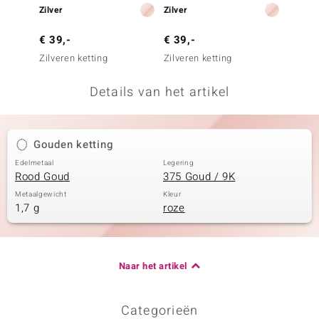
Zilver
Zilver
Zilver
remonti
€ 39,-
€ 39,-
€ 39,
remonti
Zilveren ketting
Zilveren ketting
Zilvere
uwelo
Details van het artikel
 Gems
NO Collection
Gouden ketting
va
Edelmetaal
Legering
Rood Goud
375 Goud / 9K
Metaalgewicht
Kleur
1,7 g
roze
Naar het artikel
Minerale
Categorieën