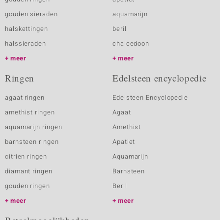
gouden sieraden
aquamarijn
halskettingen
beril
halssieraden
chalcedoon
meer
meer
Ringen
Edelsteen encyclopedie
agaat ringen
Edelsteen Encyclopedie
amethist ringen
Agaat
aquamarijn ringen
Amethist
barnsteen ringen
Apatiet
citrien ringen
Aquamarijn
diamant ringen
Barnsteen
gouden ringen
Beril
meer
meer