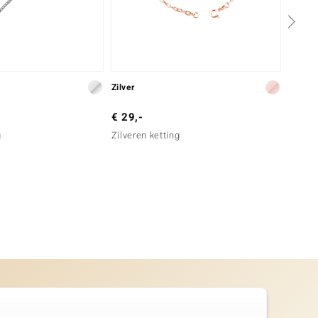
Zilver
Zilver
€ 29,-
€ 399
g
Zilveren ketting
Zilver
Diama