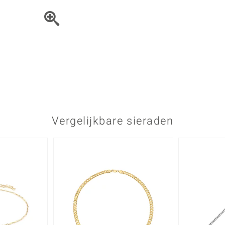
Parel
Kwarts
♦ Zilveren ringen
Vitale Minerale
Topaas
Turkoo
♦ Zilveren oorbellen
♦ Zilveren hangers
♦ Zilveren armbanden
♦ Zilveren kettingen
Blauw
Groen
Platina sieraden
Vergelijkbare sieraden