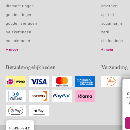
diamant ringen
amethist
gouden ringen
apatiet
gouden sieraden
aquamarijn
halskettingen
beril
halssieraden
chalcedoon
meer
meer
Betaalmogelijkheden
Verzending
O
c