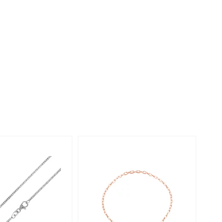
Rhodoliet
Sieraden in varianten
is
Toermalijn
Ringmaten
Geel