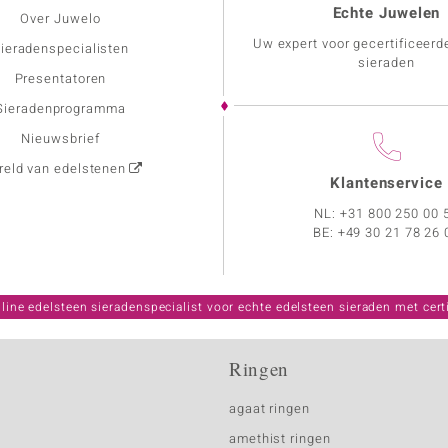
Echte Juwelen
Over Juwelo
Uw expert voor gecertificeerd
ieradenspecialisten
sieraden
Presentatoren
Sieradenprogramma
Nieuwsbrief
eld van edelstenen
Klantenservice
NL:
+31 800 250 00 
BE:
+49 30 21 78 26 
line edelsteen sieradenspecialist voor echte edelsteen sieraden met certi
Ringen
agaat ringen
amethist ringen