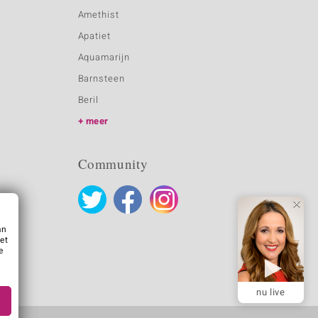
Amethist
Apatiet
Aquamarijn
Barnsteen
Beril
meer
Community
an
et
e
nu live