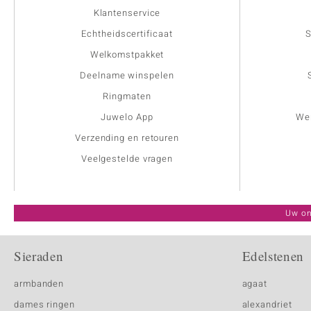
Klantenservice
Echtheidscertificaat
S
Welkomstpakket
Deelname winspelen
Ringmaten
Juwelo App
Wer
Verzending en retouren
Veelgestelde vragen
Uw on
Sieraden
Edelstenen
armbanden
agaat
dames ringen
alexandriet