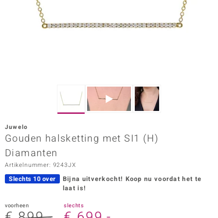
ana
Prince Designs
o
Chic
d in Berlin
Juwelo
insell
Gouden halsketting met SI1 (H)
Diamanten
n Vogue
Artikelnummer: 9243JX
e in Italy
Slechts 10 over
Bijna uitverkocht!
Koop nu voordat het te
laat is!
o Paraíso
voorheen
slechts
izen
€ 899,-
€ 699,-