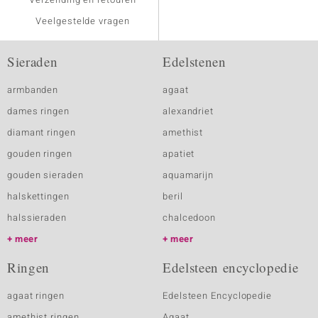
Veelgestelde vragen
Sieraden
Edelstenen
armbanden
agaat
dames ringen
alexandriet
diamant ringen
amethist
gouden ringen
apatiet
gouden sieraden
aquamarijn
halskettingen
beril
halssieraden
chalcedoon
meer
meer
Ringen
Edelsteen encyclopedie
agaat ringen
Edelsteen Encyclopedie
amethist ringen
Agaat