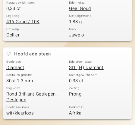
Karaatgewicht som
Edelmetaal
0,33 ct
Geel Goud
Legering
Metaalgewicht
416 Goud / 10K
1,88 g
Ontwerp
Merk
Collier
Juwelo
Hoofd edelsteen
Edelsteen
Edelsteen exact
Diamant
SI1 (H) Diamant
Aantal en grootte
Karaatgewicht som
30 à 1,3 mm
0,33 ct
Slijpvorm
Zetting
Rond Brilliant Geslepen,
Prong
Geslepen
Edelsteen kleur
Herkomst
wit/kleurloos
Afrika