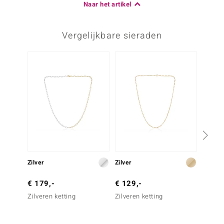
Naar het artikel
Vergelijkbare sieraden
Zilver
Zilver
Zilver
€ 179,-
€ 129,-
€ 49,
Zilveren ketting
Zilveren ketting
Zilvere
(Joias