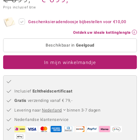
Prijs inclusief btw
remonti
remonti
Geschenksieradendoosje bijbestellen voor
€10,00
Ontdek uw ideale kettinglengte
uwelo
Beschikbaar in
Geelgoud
 Gems
NO Collection
In mijn winkelmandje
va
Inclusief
Echtheidscertificaat
Gratis
verzending vanaf € 79,-
Levering naar
Nederland
binnen 3-7 dagen
Nederlandse klantenservice
Minerale