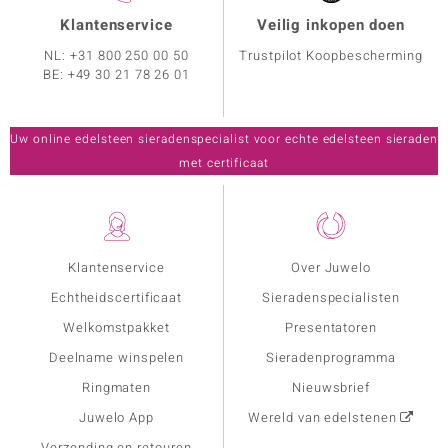
Klantenservice
Veilig inkopen doen
NL:
+31 800 250 00 50
Trustpilot Koopbescherming
BE:
+49 30 21 78 26 01
Uw online edelsteen sieradenspecialist voor echte edelsteen sieraden
met certificaat
Klantenservice
Over Juwelo
Echtheidscertificaat
Sieradenspecialisten
Welkomstpakket
Presentatoren
Deelname winspelen
Sieradenprogramma
Ringmaten
Nieuwsbrief
Juwelo App
Wereld van edelstenen
Verzending en retouren