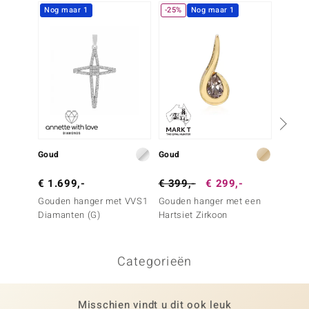
Nog maar 1
-25%
Nog maar 1
-23%
Goud
Goud
Goud
€ 1.699,-
€ 399,-
€ 299,-
€ 1.2
Gouden hanger met VVS1
Gouden hanger met een
Gouden
Diamanten (G)
Hartsiet Zirkoon
VVS1 D
Categorieën
Misschien vindt u dit ook leuk