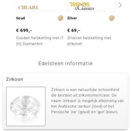
Goud
Zilver
Zilver
€ 699,-
€ 69,-
€ 149
Gouden halsketting met I1
Zilveren halsketting met
Zilver
(H) Diamanten
zirkonen
een he
Edelsteen informatie
Zirkoon
Zirkoon is een natuurlijke schoonheid
die bestaat uit zirkoniumsilicaat. De
naam 'zirkoon' is mogelijk afkomstig van
het Arabische 'zarkun' (rood) of het
Perzische 'zar' (goud) en 'gun' (kleur).