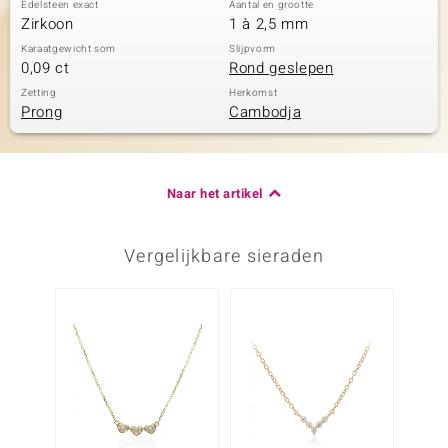
Edelsteen exact
Aantal en grootte
Zirkoon
1 à 2,5 mm
Karaatgewicht som
Slijpvorm
0,09 ct
Rond geslepen
Zetting
Herkomst
Prong
Cambodja
Naar het artikel
Vergelijkbare sieraden
Nog m