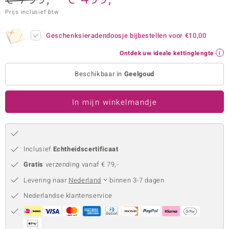
Prijs inclusief btw
remonti
remonti
Geschenksieradendoosje bijbestellen voor
€10,00
Ontdek uw ideale kettinglengte
uwelo
Beschikbaar in
Geelgoud
 Gems
NO Collection
In mijn winkelmandje
va
Inclusief
Echtheidscertificaat
Gratis
verzending vanaf € 79,-
Levering naar
Nederland
binnen 3-7 dagen
Nederlandse klantenservice
Minerale