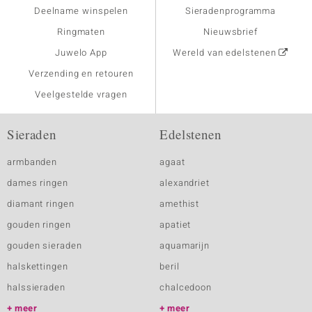
Deelname winspelen
Sieradenprogramma
Ringmaten
Nieuwsbrief
Juwelo App
Wereld van edelstenen
Verzending en retouren
Veelgestelde vragen
Sieraden
Edelstenen
armbanden
agaat
dames ringen
alexandriet
diamant ringen
amethist
gouden ringen
apatiet
gouden sieraden
aquamarijn
halskettingen
beril
halssieraden
chalcedoon
meer
meer