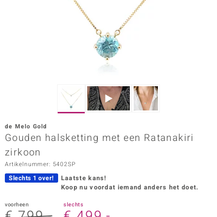
ana
Prince Designs
o
Chic
d in Berlin
de Melo Gold
insell
Gouden halsketting met een Ratanakiri
zirkoon
n Vogue
Artikelnummer: 5402SP
e in Italy
Slechts 1 over!
Laatste kans!
Koop nu voordat iemand anders het doet.
o Paraíso
voorheen
slechts
izen
€ 799,-
€ 499,-