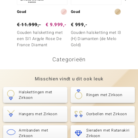
Goud
Goud
Goud
€ 11.999,-
€ 9.999,-
€ 999,-
€ 2.9
Gouden halsketting met
Gouden halsketting met I3
Goude
een SI1 Argyle Rose De
(H) Diamanten (de Melo
citrie
France Diamant
Gold)
Categorieën
Misschien vindt u dit ook leuk
Halskettingen met
Ringen met Zirkoon
Zirkoon
Hangers met Zirkoon
Oorbellen met Zirkoon
Armbanden met
Sieraden met Ratanakiri
Zirkoon
Zirkoon