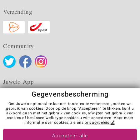
Verzending
Community
Juwelo App
Gegevensbescherming
Om Juwelo optimaal te kunnen tonen en te verbeteren , maken we
gebruik van cookies. Door op de knop "Accepteren" te klikken, kunt u
akkoord gaan met het gebruik van cookies,
afwijzen
het gebruik van
Algemene verkoopvoorwaarden
Privacybeleid
Cookies
cookies of beslissen welk type cookies u wilt accepteren. Voor meer
Colofon
Contact
Contract herroepen
informatie over cookies, zie ons
privacybeleid
.
Visit our stores in other countries:
Accepteer alle