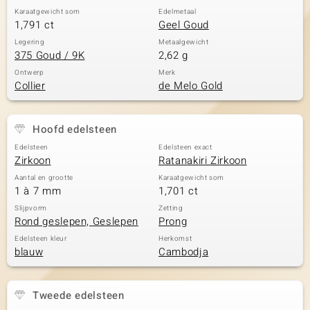
Karaatgewicht som
Edelmetaal
1,791 ct
Geel Goud
Legering
Metaalgewicht
375 Goud / 9K
2,62 g
Ontwerp
Merk
Collier
de Melo Gold
Hoofd edelsteen
Edelsteen
Edelsteen exact
Zirkoon
Ratanakiri Zirkoon
Aantal en grootte
Karaatgewicht som
1 à 7 mm
1,701 ct
Slijpvorm
Zetting
Rond geslepen, Geslepen
Prong
Edelsteen kleur
Herkomst
blauw
Cambodja
Tweede edelsteen