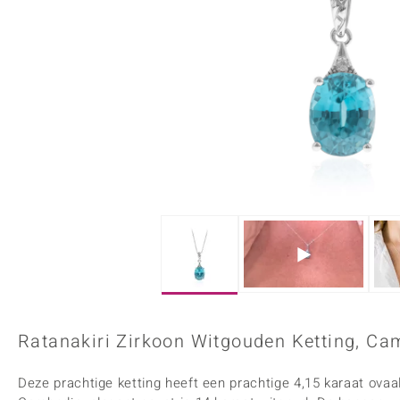
Onyx
Peridoot
Armbanden
Kralen sieraden
Custodana
Kunstreizen
Spinel
Tanzaniet
Accessoires
Bedels
Dagen
Mark Tremonti
Zirkoon
Sieradensets
Colliers
Edelstenen op kleur
Rood
Paars
Alle edelstenen
Ratanakiri Zirkoon Witgouden Ketting, Ca
Deze prachtige ketting heeft een prachtige 4,15 karaat ovaal