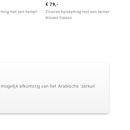
€ 79,-
€ 49,
etting met een hemel-
Zilveren halsketting met een hemel-
Zilver
blauwe topaas
blauw
s mogelijk afkomstig van het Arabische 'zarkun'