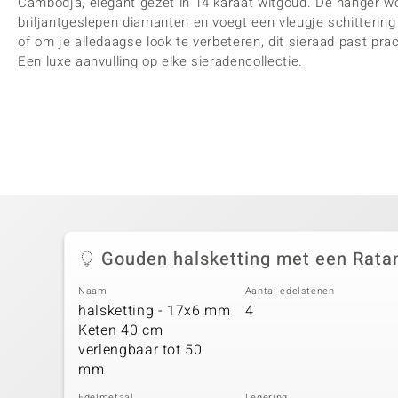
Cambodja, elegant gezet in 14 karaat witgoud. De hanger w
briljantgeslepen diamanten en voegt een vleugje schittering
of om je alledaagse look te verbeteren, dit sieraad past prac
Een luxe aanvulling op elke sieradencollectie.
Gouden halsketting met een Ratan
Naam
Aantal edelstenen
halsketting - 17x6 mm
4
Keten 40 cm
verlengbaar tot 50
mm
Edelmetaal
Legering