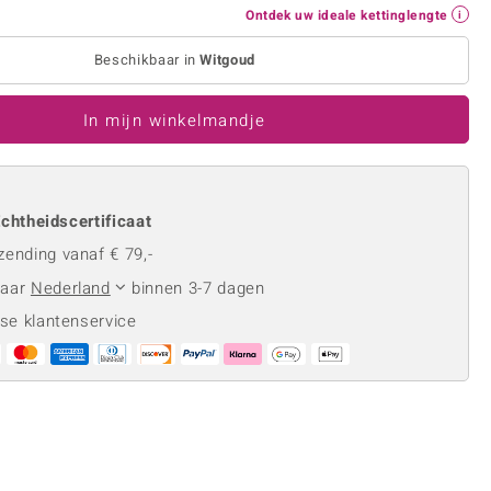
Rhodoliet
Sieraden in varianten
Ontdek uw ideale kettinglengte
is
Toermalijn
Ringmaten
Beschikbaar in
Witgoud
In mijn winkelmandje
Geel
chtheidscertificaat
zending vanaf € 79,-
naar
Nederland
binnen 3-7 dagen
se klantenservice