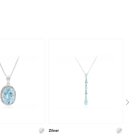
Zilver
Zilver