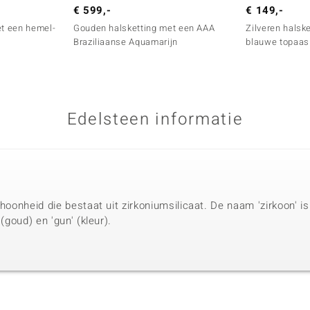
€ 599,-
€ 149,-
et een hemel-
Gouden halsketting met een AAA
Zilveren halsk
Braziliaanse Aquamarijn
blauwe topaas
Edelsteen informatie
choonheid die bestaat uit zirkoniumsilicaat. De naam 'zirkoon' i
 (goud) en 'gun' (kleur).