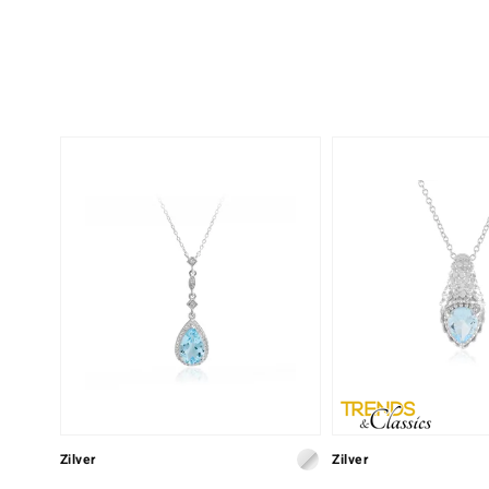
Zilver
Zilver