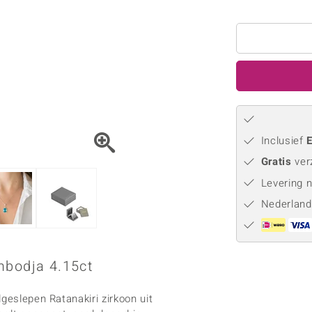
Parel
Kwarts
♦ Zilveren ringen
Vitale Minerale
Topaas
Turkoo
♦ Zilveren oorbellen
♦ Zilveren hangers
♦ Zilveren armbanden
♦ Zilveren kettingen
Blauw
Groen
Platina sieraden
Inclusief
E
Gratis
ver
Levering 
Nederland
mbodja 4.15ct
geslepen Ratanakiri zirkoon uit