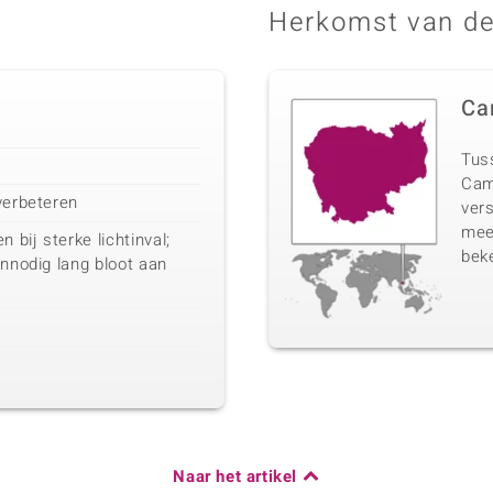
Herkomst van de
Ca
Tuss
Cam
verbeteren
vers
mee
bij sterke lichtinval;
beke
onnodig lang bloot aan
Naar het artikel