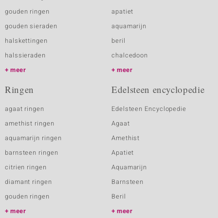
gouden ringen
apatiet
gouden sieraden
aquamarijn
halskettingen
beril
halssieraden
chalcedoon
meer
meer
Ringen
Edelsteen encyclopedie
agaat ringen
Edelsteen Encyclopedie
amethist ringen
Agaat
aquamarijn ringen
Amethist
barnsteen ringen
Apatiet
citrien ringen
Aquamarijn
diamant ringen
Barnsteen
gouden ringen
Beril
meer
meer