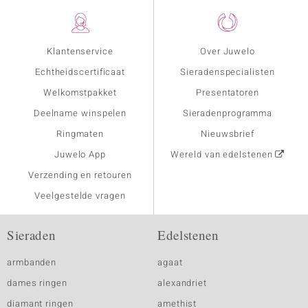
Klantenservice
Over Juwelo
Echtheidscertificaat
Sieradenspecialisten
Welkomstpakket
Presentatoren
Deelname winspelen
Sieradenprogramma
Ringmaten
Nieuwsbrief
Juwelo App
Wereld van edelstenen
Verzending en retouren
Veelgestelde vragen
Sieraden
Edelstenen
armbanden
agaat
dames ringen
alexandriet
diamant ringen
amethist