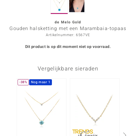
ana
de Melo Gold
Gouden halsketting met een Marambaia-topaas
Prince Designs
Artikelnummer: 6567VE
o
Dit product is op dit moment niet op voorraad.
Chic
Vergelijkbare sieraden
d in Berlin
insell
-38%
Nog maar 1
NIEU
n Vogue
e in Italy
o Paraíso
izen