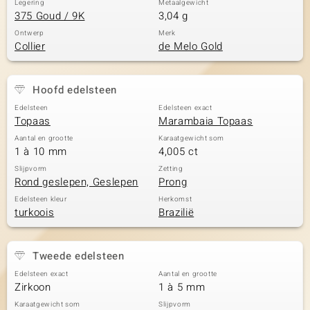
Legering
Metaalgewicht
375 Goud / 9K
3,04 g
Ontwerp
Merk
Collier
de Melo Gold
Hoofd edelsteen
Edelsteen
Edelsteen exact
Topaas
Marambaia Topaas
Aantal en grootte
Karaatgewicht som
1 à 10 mm
4,005 ct
Slijpvorm
Zetting
Rond geslepen, Geslepen
Prong
Edelsteen kleur
Herkomst
turkoois
Brazilië
Tweede edelsteen
Edelsteen exact
Aantal en grootte
Zirkoon
1 à 5 mm
Karaatgewicht som
Slijpvorm