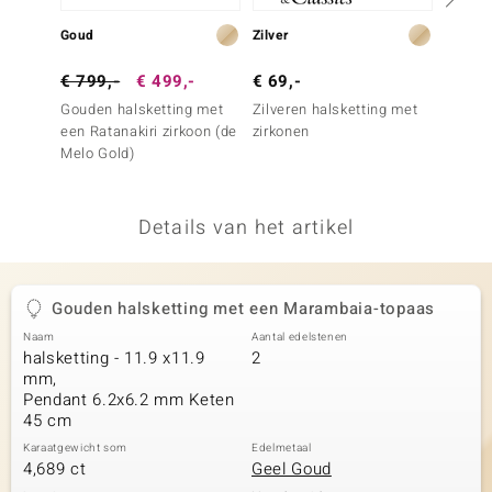
remonti
Goud
Zilver
Zilver
remonti
€ 799,-
€ 499,-
€ 69,-
€ 129
Gouden halsketting met
Zilveren halsketting met
Zilver
uwelo
een Ratanakiri zirkoon (de
zirkonen
Sleepi
Melo Gold)
Turkoo
 Gems
Türkis)
NO Collection
Details van het artikel
va
Gouden halsketting met een Marambaia-topaas
Naam
Aantal edelstenen
halsketting - 11.9 x11.9
2
mm,
Pendant 6.2x6.2 mm Keten
45 cm
Minerale
Karaatgewicht som
Edelmetaal
4,689 ct
Geel Goud