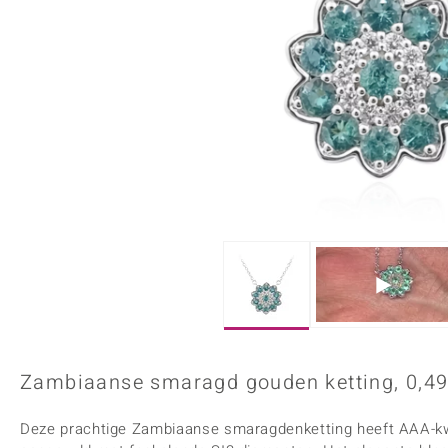
Onyx
Peridoot
Armbanden
Kralen sieraden
Custodana
Kunstreizen
Spinel
Tanzaniet
Accessoires
Bedels
Dagen
Mark Tremonti
Zirkoon
Sieradensets
Colliers
Edelstenen op kleur
Rood
Paars
Alle edelstenen
Zambiaanse smaragd gouden ketting, 0,49
Deze prachtige Zambiaanse smaragdenketting heeft AAA-kwa