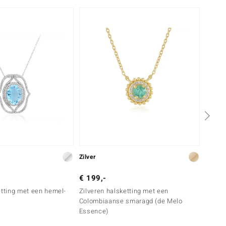
Zilver
Goud
€ 199,-
€ 999
etting met een hemel-
Zilveren halsketting met een
Gouden
Colombiaanse smaragd (de Melo
Ceylon
Essence)