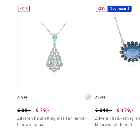
-11%
-28%
Nog maar 1
Zilver
Zilver
€ 89,-
€ 79,-
€ 249,-
€ 179,-
Zilveren halsketting met een hemel-
Zilveren halsketting m
blauwe topaas
kleurwissel fluoriet