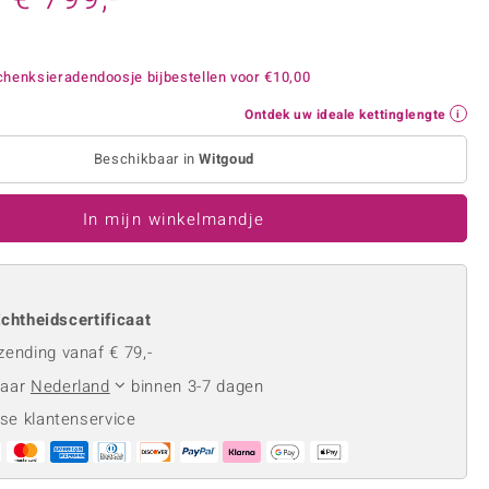
Rhodoliet
Sieraden in varianten
is
Toermalijn
Ringmaten
henksieradendoosje bijbestellen voor
€10,00
Ontdek uw ideale kettinglengte
Geel
Beschikbaar in
Witgoud
In mijn winkelmandje
chtheidscertificaat
zending vanaf € 79,-
naar
Nederland
binnen 3-7 dagen
se klantenservice