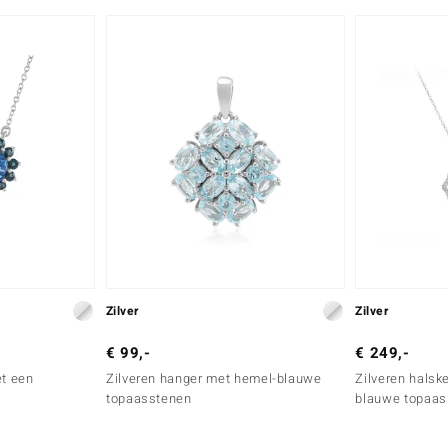
Zilver
Zilver
€ 99,-
€ 249,-
et een
Zilveren hanger met hemel-blauwe
Zilveren halsk
topaasstenen
blauwe topaas