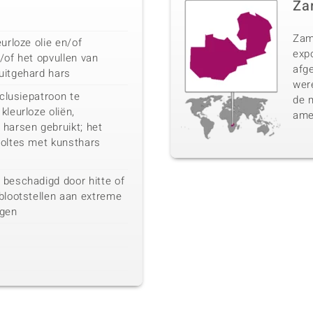
Za
Zam
urloze olie en/of
expo
/of het opvullen van
afg
uitgehard hars
were
nclusiepatroon te
de 
kleurloze oliën,
ame
harsen gebruikt; het
holtes met kunsthars
 beschadigd door hitte of
blootstellen aan extreme
gen