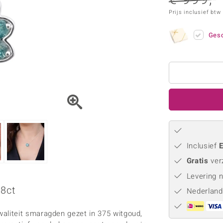
Parel
Kwarts
♦ Zilveren ringen
Vitale Minerale
Prijs inclusief btw
Topaas
Turkoo
♦ Zilveren oorbellen
♦ Zilveren hangers
Gesc
♦ Zilveren armbanden
♦ Zilveren kettingen
Blauw
Groen
Platina sieraden
Inclusief
E
Gratis
ver
Levering 
8ct
Nederland
liteit smaragden gezet in 375 witgoud,