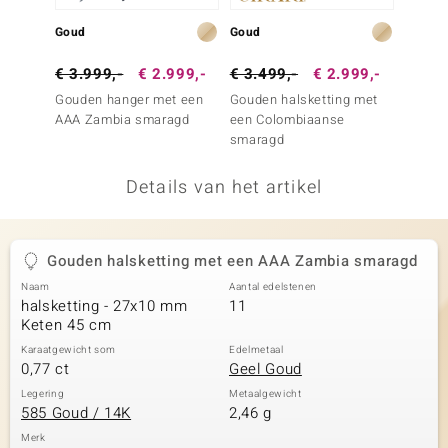
remonti
Goud
Goud
Goud
remonti
€ 3.999,-
€ 2.999,-
€ 3.499,-
€ 2.999,-
€ 1.4
Gouden hanger met een
Gouden halsketting met
Gouden
uwelo
AAA Zambia smaragd
een Colombiaanse
een A
smaragd
 Gems
Details van het artikel
NO Collection
va
Gouden halsketting met een AAA Zambia smaragd
Naam
Aantal edelstenen
halsketting - 27x10 mm
11
Keten 45 cm
Karaatgewicht som
Edelmetaal
0,77 ct
Geel Goud
Minerale
Legering
Metaalgewicht
585 Goud / 14K
2,46 g
Merk