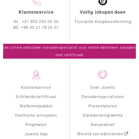
Klantenservice
Veilig inkopen doen
NL:
+31 800 250 00 50
Trustpilot Koopbescherming
BE:
+49 30 21 78 26 01
Uw online edelsteen sieradenspecialist voor echte edelsteen sieraden
met certificaat
Klantenservice
Over Juwelo
Echtheidscertificaat
Sieradenspecialisten
Welkomstpakket
Presentatoren
Deelname winspelen
Sieradenprogramma
Ringmaten
Nieuwsbrief
Juwelo App
Wereld van edelstenen