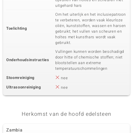
uitgehard hars
Vijfde edelsteen
Om het uiterlijk en het inclusiepatroon
te verbeteren, worden vaak kleurloze
Edelsteen exact
Aantal en grootte
SI1 (H) Diamant
7 à versch. mm
oliën, kunststoffen, wassen en harsen
Toelichting
gebruikt; het vullen van scheuren en
Karaatgewicht som
Slijpvorm
holtes met kunsthars wordt vaak
0,13 ct
Rond Brilliant Geslepen
gebruikt.
Zetting
Herkomst
Bezel
Vullingen kunnen worden beschadigd
Afrika
door hitte of chemische stoffen; niet
Onderhoudsinstructies
blootstellen aan extreme
temperatuurschommelingen
Stoomreiniging
nee
Ultrasoonreiniging
nee
Herkomst van de hoofd edelsteen
Zambia