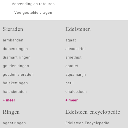
Verzending en retouren
Veelgestelde vragen
Sieraden
Edelstenen
armbanden
agaat
dames ringen
alexandriet
diamant ringen
amethist
gouden ringen
apatiet
gouden sieraden
aquamarijn
halskettingen
beril
halssieraden
chalcedoon
meer
meer
Ringen
Edelsteen encyclopedie
agaat ringen
Edelsteen Encyclopedie