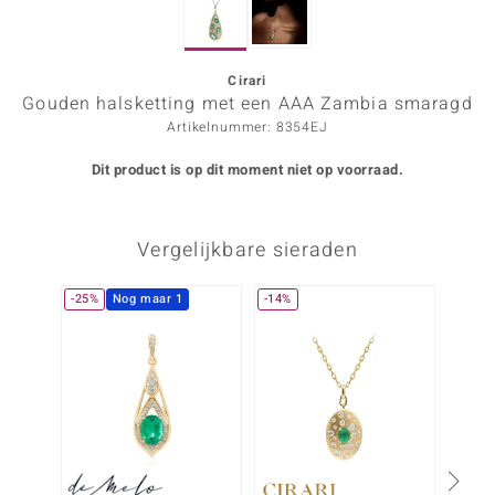
ana
Cirari
Gouden halsketting met een AAA Zambia smaragd
Prince Designs
Artikelnummer: 8354EJ
o
Dit product is op dit moment niet op voorraad.
Chic
Vergelijkbare sieraden
d in Berlin
insell
-25%
Nog maar 1
-14%
n Vogue
e in Italy
o Paraíso
izen