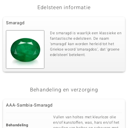
Bezel
Zambia
Edelsteen informatie
Derde edelsteen
Smaragd
Edelsteen exact
Aantal en grootte
De smaragd is waarlijk een klassieke en
AAA-Sambia-Smaragd
1 à 4x3 mm
fantastische edelsteen. De naam
Karaatgewicht som
Slijpvorm
'smaragd' kan worden herleid tot het
0,14 ct
Druppel geslepen
Griekse woord 'smaragdos', dat 'groene
edelsteen' betekent.
Zetting
Herkomst
Bezel
Zambia
Vierde edelsteen
Edelsteen exact
Aantal en grootte
Behandeling en verzorging
AAA-Sambia-Smaragd
1 à 2,5 mm
Karaatgewicht som
Slijpvorm
0,1 ct
Quadratischer
AAA-Sambia-Smaragd
Prinzessschliff
Vullen van holtes met kleurloze olie
Zetting
Herkomst
Bezel
Zambia
en/of kunstoffen, was, hars en/of het
Behandeling
opvullen van holtes en scheuren met