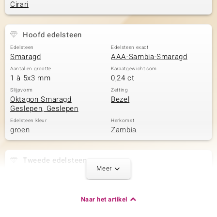
Cirari
Hoofd edelsteen
Edelsteen
Edelsteen exact
Smaragd
AAA-Sambia-Smaragd
Aantal en grootte
Karaatgewicht som
1 à 5x3 mm
0,24 ct
Slijpvorm
Zetting
Oktagon Smaragd
Bezel
Geslepen, Geslepen
Edelsteen kleur
Herkomst
groen
Zambia
Tweede edelsteen
Meer
Edelsteen exact
Aantal en grootte
AAA-Sambia-Smaragd
1 à 4x3 mm
Karaatgewicht som
Slijpvorm
Naar het artikel
0,16 ct
Ovaal geslepen
Zetting
Herkomst