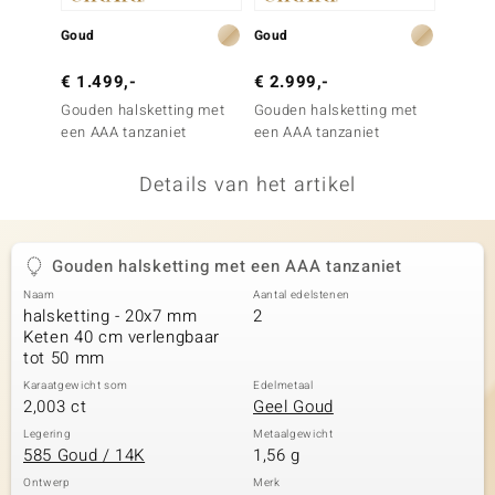
remonti
Goud
Goud
Goud
remonti
€ 1.499,-
€ 2.999,-
€ 3.9
Gouden halsketting met
Gouden halsketting met
Gouden
uwelo
een AAA tanzaniet
een AAA tanzaniet
een AA
 Gems
Details van het artikel
NO Collection
va
Gouden halsketting met een AAA tanzaniet
Naam
Aantal edelstenen
halsketting - 20x7 mm
2
Keten 40 cm verlengbaar
tot 50 mm
Karaatgewicht som
Edelmetaal
2,003 ct
Geel Goud
Minerale
Legering
Metaalgewicht
585 Goud / 14K
1,56 g
Ontwerp
Merk