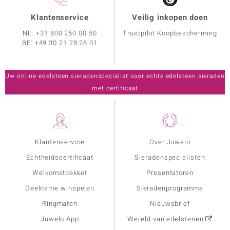
Klantenservice
Veilig inkopen doen
NL:
+31 800 250 00 50
Trustpilot Koopbescherming
BE:
+49 30 21 78 26 01
Uw online edelsteen sieradenspecialist voor echte edelsteen sieraden
met certificaat
Klantenservice
Over Juwelo
Echtheidscertificaat
Sieradenspecialisten
Welkomstpakket
Presentatoren
Deelname winspelen
Sieradenprogramma
Ringmaten
Nieuwsbrief
Juwelo App
Wereld van edelstenen