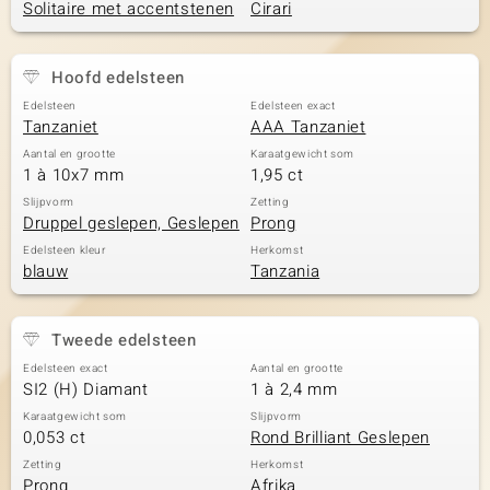
Solitaire met accentstenen
Cirari
Hoofd edelsteen
Edelsteen
Edelsteen exact
Tanzaniet
AAA Tanzaniet
Aantal en grootte
Karaatgewicht som
1 à 10x7 mm
1,95 ct
Slijpvorm
Zetting
Druppel geslepen, Geslepen
Prong
Edelsteen kleur
Herkomst
blauw
Tanzania
Tweede edelsteen
Edelsteen exact
Aantal en grootte
SI2 (H) Diamant
1 à 2,4 mm
Karaatgewicht som
Slijpvorm
0,053 ct
Rond Brilliant Geslepen
Zetting
Herkomst
Prong
Afrika