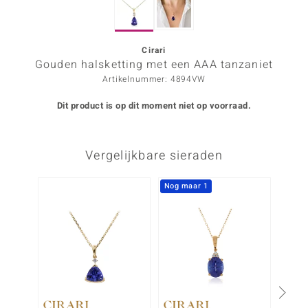
ana
Cirari
Gouden halsketting met een AAA tanzaniet
Prince Designs
Artikelnummer: 4894VW
o
Dit product is op dit moment niet op voorraad.
Chic
Vergelijkbare sieraden
d in Berlin
insell
Nog maar 1
-5%
n Vogue
e in Italy
o Paraíso
izen