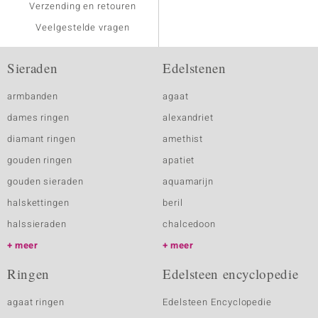
Verzending en retouren
Veelgestelde vragen
Sieraden
Edelstenen
armbanden
agaat
dames ringen
alexandriet
diamant ringen
amethist
gouden ringen
apatiet
gouden sieraden
aquamarijn
halskettingen
beril
halssieraden
chalcedoon
meer
meer
Ringen
Edelsteen encyclopedie
agaat ringen
Edelsteen Encyclopedie