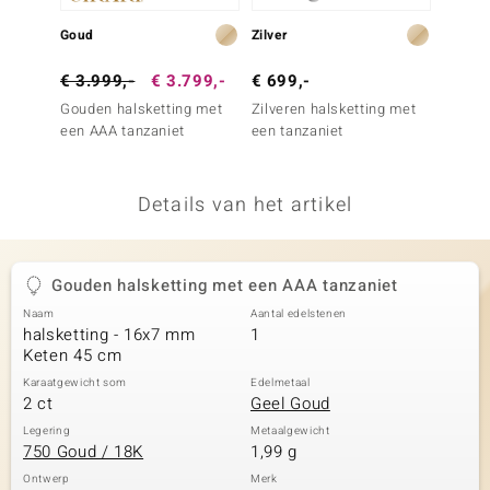
remonti
Goud
Zilver
Goud
remonti
€ 3.999,-
€ 3.799,-
€ 699,-
€ 1.4
Gouden halsketting met
Zilveren halsketting met
Gouden
uwelo
een AAA tanzaniet
een tanzaniet
een AA
 Gems
Details van het artikel
NO Collection
va
Gouden halsketting met een AAA tanzaniet
Naam
Aantal edelstenen
halsketting - 16x7 mm
1
Keten 45 cm
Karaatgewicht som
Edelmetaal
2 ct
Geel Goud
Minerale
Legering
Metaalgewicht
750 Goud / 18K
1,99 g
Ontwerp
Merk