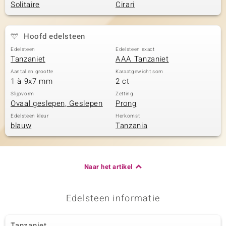
Solitaire
Cirari
Hoofd edelsteen
Edelsteen
Edelsteen exact
Tanzaniet
AAA Tanzaniet
Aantal en grootte
Karaatgewicht som
1 à 9x7 mm
2 ct
Slijpvorm
Zetting
Ovaal geslepen, Geslepen
Prong
Edelsteen kleur
Herkomst
blauw
Tanzania
Naar het artikel
Edelsteen informatie
Tanzaniet