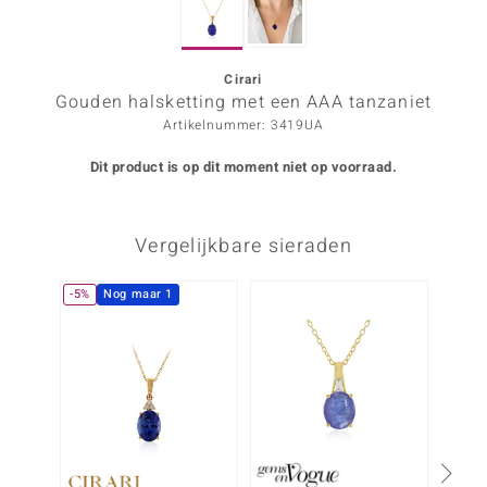
ana
Cirari
Gouden halsketting met een AAA tanzaniet
Prince Designs
Artikelnummer: 3419UA
o
Dit product is op dit moment niet op voorraad.
Chic
Vergelijkbare sieraden
d in Berlin
insell
-5%
Nog maar 1
n Vogue
e in Italy
o Paraíso
izen