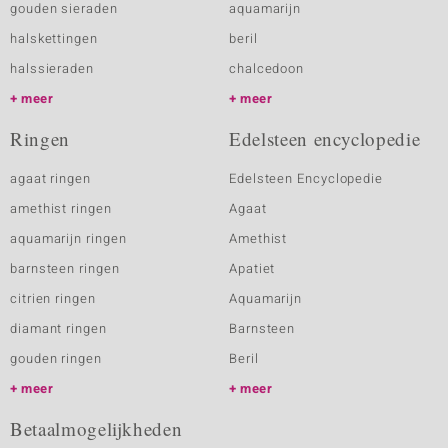
gouden sieraden
aquamarijn
halskettingen
beril
halssieraden
chalcedoon
meer
meer
Ringen
Edelsteen encyclopedie
agaat ringen
Edelsteen Encyclopedie
amethist ringen
Agaat
aquamarijn ringen
Amethist
barnsteen ringen
Apatiet
citrien ringen
Aquamarijn
diamant ringen
Barnsteen
gouden ringen
Beril
meer
meer
Betaalmogelijkheden