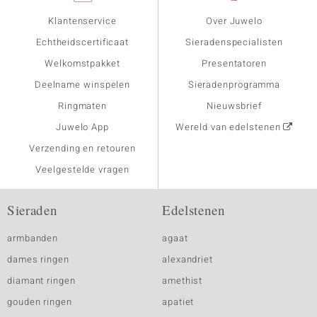
Klantenservice
Over Juwelo
Echtheidscertificaat
Sieradenspecialisten
Welkomstpakket
Presentatoren
Deelname winspelen
Sieradenprogramma
Ringmaten
Nieuwsbrief
Juwelo App
Wereld van edelstenen
Verzending en retouren
Veelgestelde vragen
Sieraden
Edelstenen
armbanden
agaat
dames ringen
alexandriet
diamant ringen
amethist
gouden ringen
apatiet