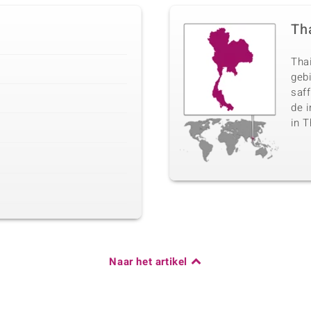
Th
Thai
gebi
saff
de i
in T
Naar het artikel