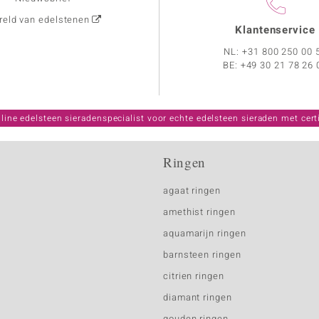
eld van edelstenen
Klantenservice
NL:
+31 800 250 00 
BE:
+49 30 21 78 26 
line edelsteen sieradenspecialist voor echte edelsteen sieraden met certi
Ringen
agaat ringen
amethist ringen
aquamarijn ringen
barnsteen ringen
citrien ringen
diamant ringen
gouden ringen