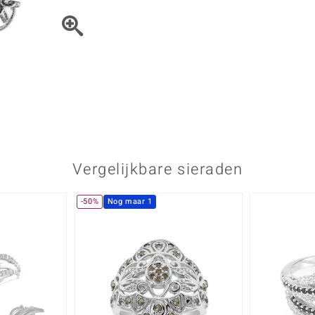
Parel
Kwarts
♦ Zilveren ringen
Vitale Minerale
Topaas
Turkoo
♦ Zilveren oorbellen
♦ Zilveren hangers
♦ Zilveren armbanden
♦ Zilveren kettingen
Blauw
Groen
Platina sieraden
Vergelijkbare sieraden
-50%
Nog maar 1