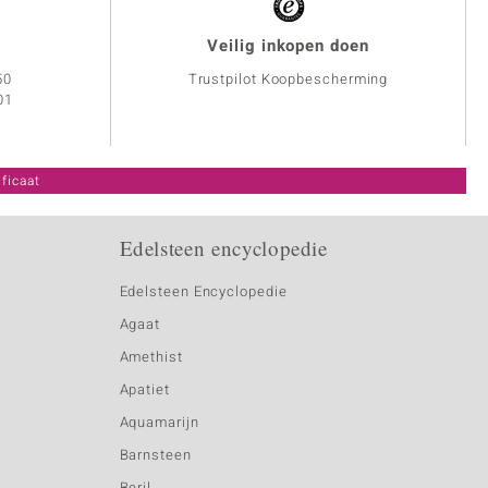
Veilig inkopen doen
50
Trustpilot Koopbescherming
01
ficaat
Edelsteen encyclopedie
Edelsteen Encyclopedie
Agaat
Amethist
Apatiet
Aquamarijn
Barnsteen
Beril