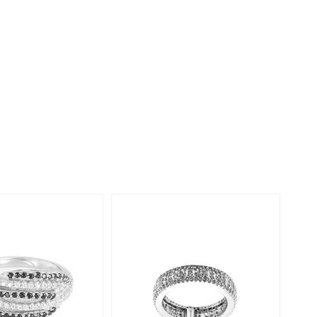
Rhodoliet
Sieraden in varianten
is
Toermalijn
Ringmaten
Geel
-39%