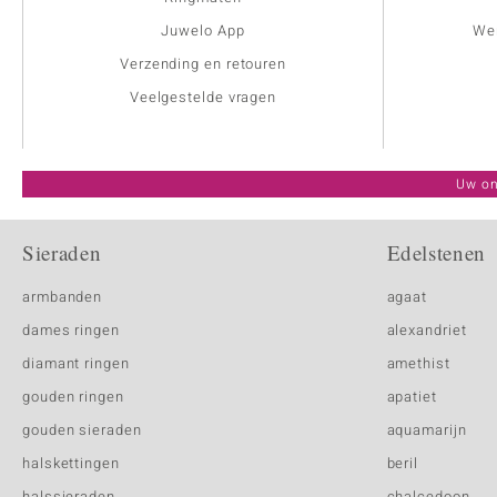
Juwelo App
Wer
Verzending en retouren
Veelgestelde vragen
Uw on
Sieraden
Edelstenen
armbanden
agaat
dames ringen
alexandriet
diamant ringen
amethist
gouden ringen
apatiet
gouden sieraden
aquamarijn
halskettingen
beril
halssieraden
chalcedoon