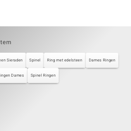
item
een Sieraden
Spinel
Ring met edelsteen
Dames Ringen
 Ringen Dames
Spinel Ringen