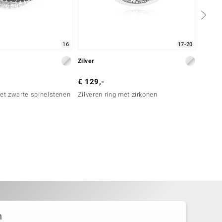
16
17-20
Zilver
Zilver
€ 129,-
€ 129
met zwarte spinelstenen
Zilveren ring met zirkonen
Zilver
(Annet
n