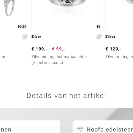
16-20
16
Zilver
Zilver
€ 199,-
€ 99,-
€ 129,-
nen
Zilveren ring met marcasieten
Zilveren ring 
(Annette classic)
Details van het artikel
enen
Hoofd edelstee