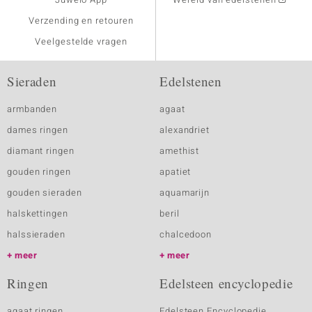
Verzending en retouren
Veelgestelde vragen
Sieraden
Edelstenen
armbanden
agaat
dames ringen
alexandriet
diamant ringen
amethist
gouden ringen
apatiet
gouden sieraden
aquamarijn
halskettingen
beril
halssieraden
chalcedoon
meer
meer
Ringen
Edelsteen encyclopedie
agaat ringen
Edelsteen Encyclopedie