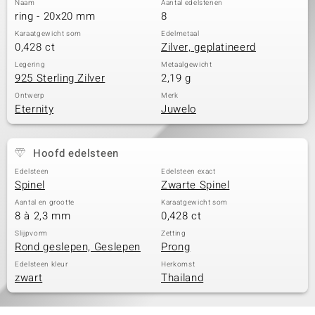
Naam
Aantal edelstenen
ring - 20x20 mm
8
Karaatgewicht som
Edelmetaal
0,428 ct
Zilver, geplatineerd
Legering
Metaalgewicht
925 Sterling Zilver
2,19 g
Ontwerp
Merk
Eternity
Juwelo
Hoofd edelsteen
Edelsteen
Edelsteen exact
Spinel
Zwarte Spinel
Aantal en grootte
Karaatgewicht som
8 à 2,3 mm
0,428 ct
Slijpvorm
Zetting
Rond geslepen, Geslepen
Prong
Edelsteen kleur
Herkomst
zwart
Thailand