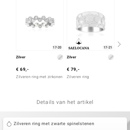
remonti
remonti
uwelo
 Gems
17-20
17-21
NO Collection
Zilver
Zilver
Zilver
va
€ 69,-
€ 79,-
€ 69,
Zilveren ring met zirkonen
Zilveren ring
Zilvere
topaas
Details van het artikel
Minerale
Zilveren ring met zwarte spinelstenen