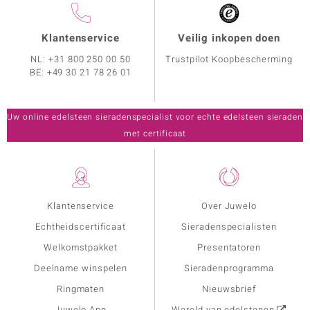
Klantenservice
Veilig inkopen doen
NL:
+31 800 250 00 50
Trustpilot Koopbescherming
BE:
+49 30 21 78 26 01
Uw online edelsteen sieradenspecialist voor echte edelsteen sieraden
met certificaat
Klantenservice
Over Juwelo
Echtheidscertificaat
Sieradenspecialisten
Welkomstpakket
Presentatoren
Deelname winspelen
Sieradenprogramma
Ringmaten
Nieuwsbrief
Juwelo App
Wereld van edelstenen