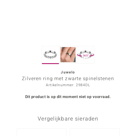
ana
Prince Designs
o
360°
Chic
d in Berlin
Juwelo
Zilveren ring met zwarte spinelstenen
insell
Artikelnummer: 2984DL
n Vogue
Dit product is op dit moment niet op voorraad.
e in Italy
Vergelijkbare sieraden
o Paraíso
izen