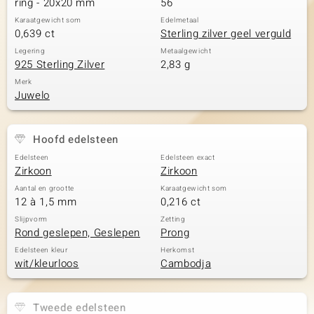
ring - 20x20 mm
56
Karaatgewicht som
Edelmetaal
0,639 ct
Sterling zilver geel verguld
Legering
Metaalgewicht
925 Sterling Zilver
2,83 g
Merk
Juwelo
Hoofd edelsteen
Edelsteen
Edelsteen exact
Zirkoon
Zirkoon
Aantal en grootte
Karaatgewicht som
12 à 1,5 mm
0,216 ct
Slijpvorm
Zetting
Rond geslepen, Geslepen
Prong
Edelsteen kleur
Herkomst
wit/kleurloos
Cambodja
Tweede edelsteen