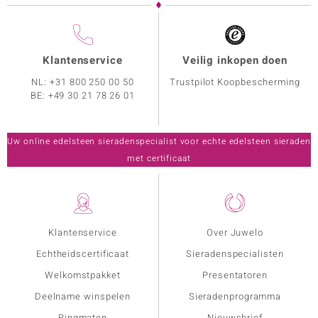
Klantenservice
Veilig inkopen doen
NL:
+31 800 250 00 50
Trustpilot Koopbescherming
BE:
+49 30 21 78 26 01
Uw online edelsteen sieradenspecialist voor echte edelsteen sieraden
met certificaat
Klantenservice
Over Juwelo
Echtheidscertificaat
Sieradenspecialisten
Welkomstpakket
Presentatoren
Deelname winspelen
Sieradenprogramma
Ringmaten
Nieuwsbrief