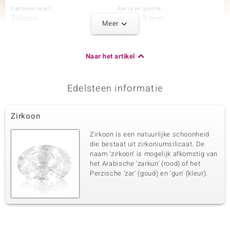
Edelsteen exact
Aantal en grootte
Zirkoon
10 à 1,3 mm
Meer
Karaatgewicht som
Slijpvorm
0,18 ct
Rond geslepen
Zetting
Herkomst
Naar het artikel
Prong
Cambodja
Edelsteen informatie
Derde edelsteen
Edelsteen exact
Aantal en grootte
Zirkoon
Zirkoon
32 à 1,1 mm
Karaatgewicht som
Slijpvorm
Zirkoon is een natuurlijke schoonheid
0,23 ct
Rond geslepen
die bestaat uit zirkoniumsilicaat. De
naam 'zirkoon' is mogelijk afkomstig van
Zetting
Herkomst
Prong
het Arabische 'zarkun' (rood) of het
Cambodja
Perzische 'zar' (goud) en 'gun' (kleur).
Vierde edelsteen
Edelsteen exact
Aantal en grootte
Zirkoon
2 à 1 mm