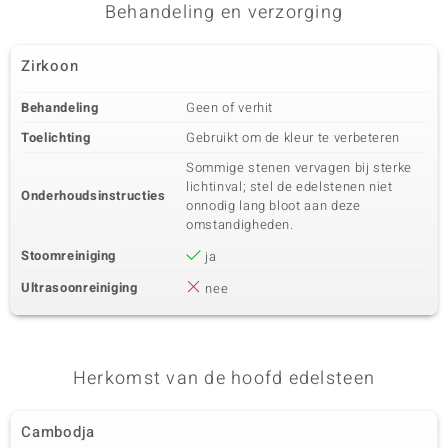
Karaatgewicht som
Slijpvorm
Behandeling en verzorging
0,013 ct
Rond geslepen
Zetting
Herkomst
Zirkoon
Prong
Cambodja
Behandeling
Geen of verhit
Toelichting
Gebruikt om de kleur te verbeteren
Sommige stenen vervagen bij sterke
lichtinval; stel de edelstenen niet
Onderhoudsinstructies
onnodig lang bloot aan deze
omstandigheden.
Stoomreiniging
ja
Ultrasoonreiniging
nee
Herkomst van de hoofd edelsteen
Cambodja