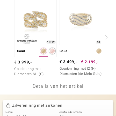
remonti
remonti
uwelo
 Gems
17-22
18
NO Collection
Goud
Goud
Goud
va
€ 3.499,-
€ 2.199,-
€ 1.6
€ 3.999,-
Gouden ring met I2 (H)
Gouden
Gouden ring met
Diamanten (de Melo Gold)
Diama
Diamanten SI1 (G)
Details van het artikel
Minerale
Zilveren ring met zirkonen
Naam
Aantal edelstenen