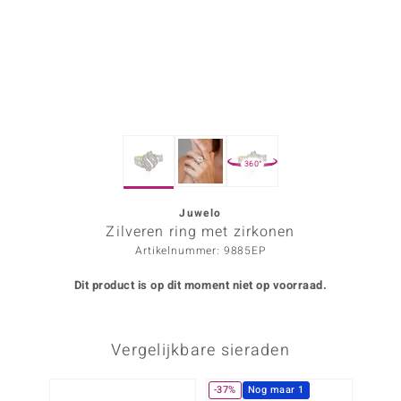
ana
Prince Designs
o
360°
Chic
d in Berlin
Juwelo
Zilveren ring met zirkonen
insell
Artikelnummer: 9885EP
n Vogue
Dit product is op dit moment niet op voorraad.
e in Italy
Vergelijkbare sieraden
o Paraíso
izen
-37%
Nog maar 1
-12%