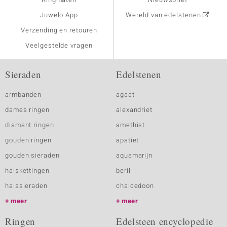
Juwelo App
Wereld van edelstenen
Verzending en retouren
Veelgestelde vragen
Sieraden
Edelstenen
armbanden
agaat
dames ringen
alexandriet
diamant ringen
amethist
gouden ringen
apatiet
gouden sieraden
aquamarijn
halskettingen
beril
halssieraden
chalcedoon
meer
meer
Ringen
Edelsteen encyclopedie