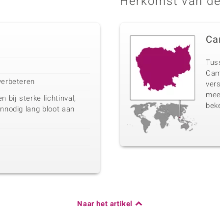
Herkomst van de
Ca
Tuss
Cam
verbeteren
vers
mee
bij sterke lichtinval;
beke
onnodig lang bloot aan
Naar het artikel