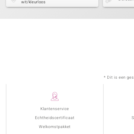
wit/kleurloos
* Dit is een ge
Klantenservice
Echtheidscertificaat
S
Welkomstpakket