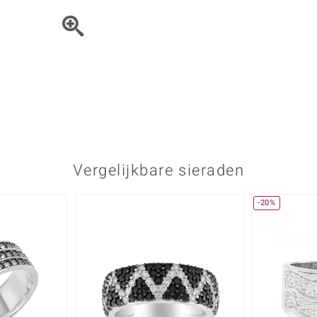
Parel
Kwarts
♦ Zilveren ringen
Vitale Minerale
Topaas
Turkoo
♦ Zilveren oorbellen
♦ Zilveren hangers
♦ Zilveren armbanden
♦ Zilveren kettingen
Blauw
Groen
Platina sieraden
Vergelijkbare sieraden
-20%