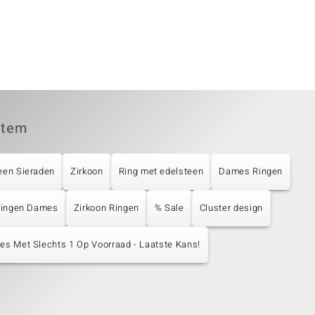
item
een Sieraden
Zirkoon
Ring met edelsteen
Dames Ringen
 Ringen Dames
Zirkoon Ringen
% Sale
Cluster design
les Met Slechts 1 Op Voorraad - Laatste Kans!