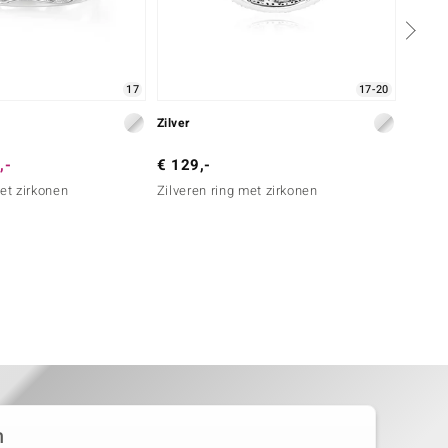
17
17-20
Zilver
Zilver
,-
€ 129,-
€ 129
met zirkonen
Zilveren ring met zirkonen
Zilver
n