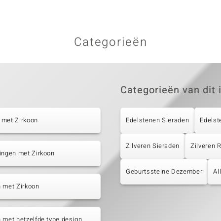
Categorieën
Categorieën van dit 
 met Zirkoon
Edelstenen Sieraden
Edelst
Zilveren Sieraden
Zilveren
ingen met Zirkoon
Geburtssteine Dezember
Al
 met Zirkoon
 met hetzelfde type design