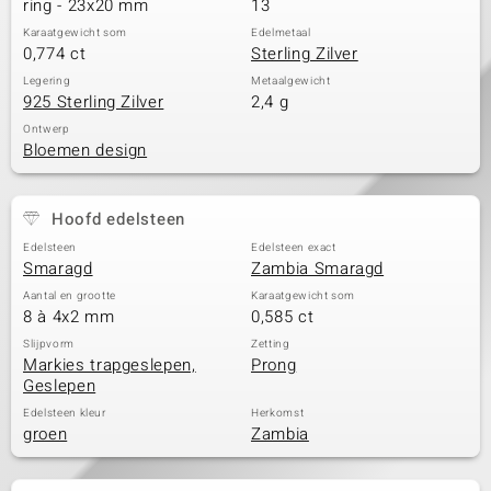
ring - 23x20 mm
13
Karaatgewicht som
Edelmetaal
0,774 ct
Sterling Zilver
Legering
Metaalgewicht
925 Sterling Zilver
2,4 g
Ontwerp
Bloemen design
Hoofd edelsteen
Edelsteen
Edelsteen exact
Smaragd
Zambia Smaragd
Aantal en grootte
Karaatgewicht som
8 à 4x2 mm
0,585 ct
Slijpvorm
Zetting
Markies trapgeslepen,
Prong
Geslepen
Edelsteen kleur
Herkomst
groen
Zambia