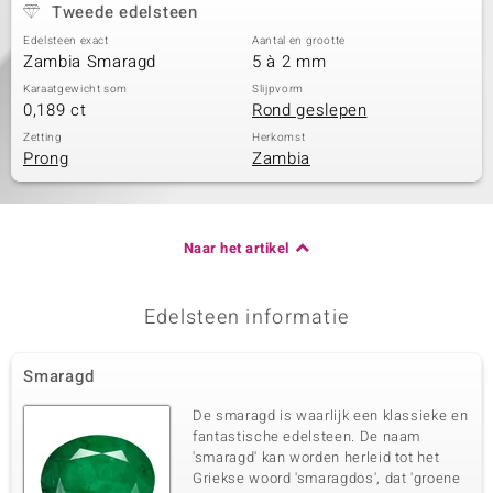
Tweede edelsteen
Edelsteen exact
Aantal en grootte
Zambia Smaragd
5 à 2 mm
Karaatgewicht som
Slijpvorm
0,189 ct
Rond geslepen
Zetting
Herkomst
Prong
Zambia
Naar het artikel
Edelsteen informatie
Smaragd
De smaragd is waarlijk een klassieke en
fantastische edelsteen. De naam
'smaragd' kan worden herleid tot het
Griekse woord 'smaragdos', dat 'groene