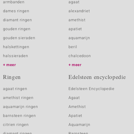
armbanden
agaat
dames ringen
alexandriet
diamant ringen
amethist
gouden ringen
apatiet
gouden sieraden
aquamarijn
halskettingen
beril
halssieraden
chalcedoon
meer
meer
Ringen
Edelsteen encyclopedie
agaat ringen
Edelsteen Encyclopedie
amethist ringen
Agaat
aquamarijn ringen
Amethist
barnsteen ringen
Apatiet
citrien ringen
Aquamarijn
diamant ringen
Barnsteen