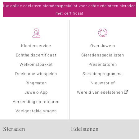
Uw online edelsteen sieradenspecialist voor echte edelsteen sieraden
met certificaat
Klantenservice
Over Juwelo
Echtheidscertificaat
Sieradenspecialisten
Welkomstpakket
Presentatoren
Deelname winspelen
Sieradenprogramma
Ringmaten
Nieuwsbrief
Juwelo App
Wereld van edelstenen
Verzending en retouren
Veelgestelde vragen
Sieraden
Edelstenen