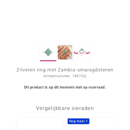
ana
Prince Designs
o
360°
Chic
d in Berlin
Zilveren ring met Zambia-smaragdstenen
Artikelnummer: 7837GG
insell
Dit product is op dit moment niet op voorraad.
n Vogue
e in Italy
Vergelijkbare sieraden
o Paraíso
Nog maar 1
-25%
izen