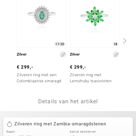
remonti
remonti
uwelo
17-20
18
 Gems
Zilver
Zilver
Zilver
NO Collection
€ 299,-
€ 299,-
€ 199
va
Zilveren ring met een
Zilveren ring met
Zilvere
Colombiaanse smaragd
Lemshuku tsavorieten
Grandi
Details van het artikel
Minerale
Zilveren ring met Zambia-smaragdstenen
Naam
Aantal edelstenen