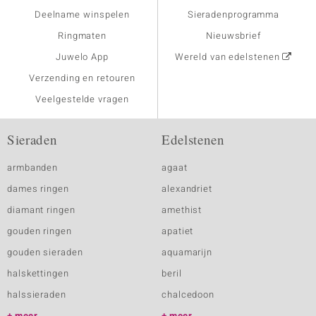
Deelname winspelen
Sieradenprogramma
Ringmaten
Nieuwsbrief
Juwelo App
Wereld van edelstenen
Verzending en retouren
Veelgestelde vragen
Sieraden
Edelstenen
armbanden
agaat
dames ringen
alexandriet
diamant ringen
amethist
gouden ringen
apatiet
gouden sieraden
aquamarijn
halskettingen
beril
halssieraden
chalcedoon
meer
meer