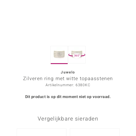
ana
Prince Designs
o
360°
Chic
d in Berlin
Juwelo
Zilveren ring met witte topaasstenen
insell
Artikelnummer: 6380KC
n Vogue
Dit product is op dit moment niet op voorraad.
e in Italy
Vergelijkbare sieraden
o Paraíso
izen
-11%