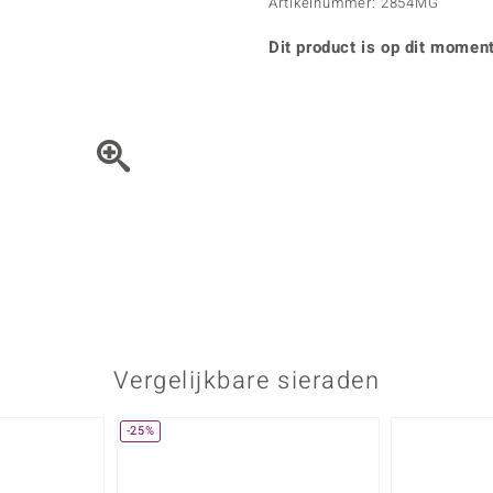
Parel
Kwarts
Artikelnummer: 2854MG
♦ Zilveren ringen
Vitale Minerale
Topaas
Turkoo
♦ Zilveren oorbellen
Dit product is op dit moment
♦ Zilveren hangers
♦ Zilveren armbanden
♦ Zilveren kettingen
Blauw
Groen
Het sieraad kunt u met de 
Platina sieraden
Vergelijkbare sieraden
-25%