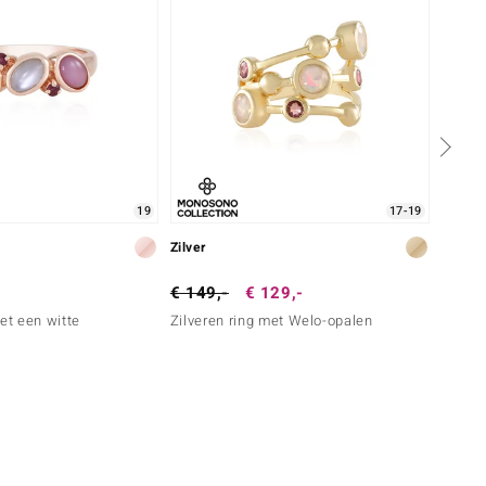
19
17-19
Zilver
Zilver
€ 149,-
€ 129,-
€ 299
et een witte
Zilveren ring met Welo-opalen
Zilver
Saffie