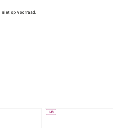
Rhodoliet
Sieraden in varianten
is
Toermalijn
Ringmaten
 niet op voorraad.
360° interactief
Geel
muis bewegen en van verschillende kanten bekijken.
-13%
-17%