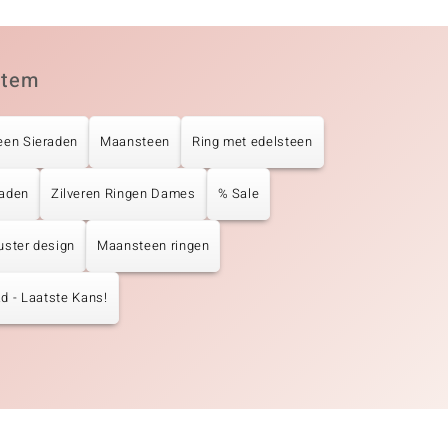
item
een Sieraden
Maansteen
Ring met edelsteen
raden
Zilveren Ringen Dames
% Sale
uster design
Maansteen ringen
d - Laatste Kans!