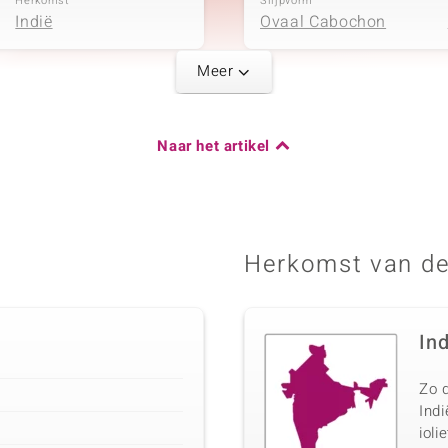
Herkomst
Slijpvorm
Indië
Ovaal Cabochon
Meer
Karaatgewicht som
Naar het artikel
0,45 ct
Herkomst
Madagaskar
Herkomst van de
In
Zo d
Ind
ioli