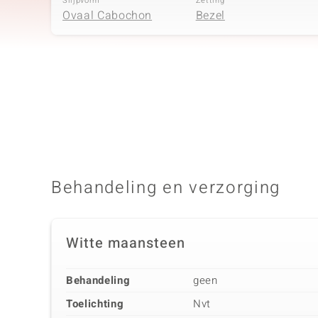
Slijpvorm
Zetting
Ovaal Cabochon
Bezel
Vierde edelsteen
Edelsteen exact
Aantal en grootte
Rosen Kwarts
2 à 5x3 mm
Slijpvorm
Zetting
Ovaal Cabochon
Bezel
Behandeling en verzorging
Witte maansteen
Behandeling
geen
Toelichting
Nvt