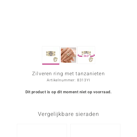
ana
Prince Designs
o
360°
Chic
d in Berlin
Zilveren ring met tanzanieten
Artikelnummer: 8313YI
insell
Dit product is op dit moment niet op voorraad.
n Vogue
e in Italy
Vergelijkbare sieraden
o Paraíso
Nog m
izen