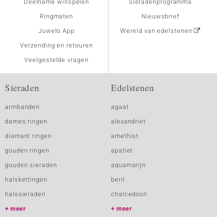
Deelname winspelen
Sieradenprogramma
Ringmaten
Nieuwsbrief
Juwelo App
Wereld van edelstenen
Verzending en retouren
Veelgestelde vragen
Sieraden
Edelstenen
armbanden
agaat
dames ringen
alexandriet
diamant ringen
amethist
gouden ringen
apatiet
gouden sieraden
aquamarijn
halskettingen
beril
halssieraden
chalcedoon
meer
meer