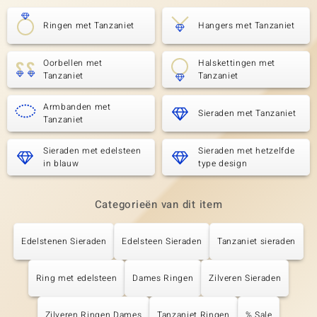
Ringen met Tanzaniet
Hangers met Tanzaniet
Oorbellen met
Halskettingen met
Tanzaniet
Tanzaniet
Armbanden met
Sieraden met Tanzaniet
Tanzaniet
Sieraden met edelsteen
Sieraden met hetzelfde
in blauw
type design
Categorieën van dit item
Edelstenen Sieraden
Edelsteen Sieraden
Tanzaniet sieraden
Ring met edelsteen
Dames Ringen
Zilveren Sieraden
Zilveren Ringen Dames
Tanzaniet Ringen
% Sale