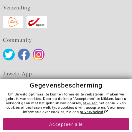
Verzending
Community
Juwelo App
Gegevensbescherming
Om Juwelo optimaal te kunnen tonen en te verbeteren , maken we
gebruik van cookies. Door op de knop "Accepteren" te klikken, kunt u
akkoord gaan met het gebruik van cookies,
afwijzen
het gebruik van
Algemene verkoopvoorwaarden
Privacybeleid
Cookies
cookies of beslissen welk type cookies u wilt accepteren. Voor meer
Colofon
Contact
Contract herroepen
informatie over cookies, zie ons
privacybeleid
.
Visit our stores in other countries:
Accepteer alle