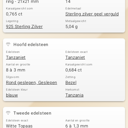
ring - 21x21 mm
14
Karaatgewicht som
Edelmetaal
0,765 ct
Sterling zilver geel verguld
Legering
Metaalgewicht
925 Sterling Zilver
5,04 g
Hoofd edelsteen
Edelsteen
Edelsteen exact
Tanzaniet
Tanzaniet
Aantal en grootte
Karaatgewicht som
8 à 3 mm
0,684 ct
Slijpvorm
Zetting
Rond geslepen, Geslepen
Bezel
Edelsteen kleur
Herkomst
blauw
Tanzania
Tweede edelsteen
Edelsteen exact
Aantal en grootte
Witte Topaas
6 à 1,3 mm