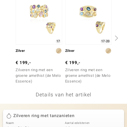
remonti
remonti
uwelo
17
17-20
 Gems
Zilver
Zilver
Zilver
NO Collection
€ 199,-
€ 199,-
€ 499
va
Zilveren ring met een
Zilveren ring met een
Zilvere
groene amethist (de Melo
groene amethist (de Melo
tanzan
Essence)
Essence)
Details van het artikel
Minerale
Zilveren ring met tanzanieten
Naam
Aantal edelstenen