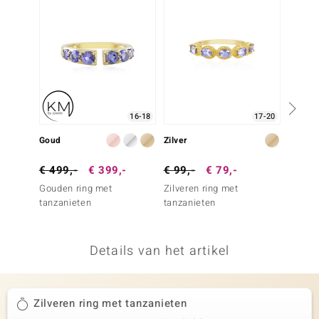
remonti
remonti
uwelo
 Gems
16-18
17-20
NO Collection
Goud
Zilver
Zilver
va
€ 499,-
€ 399,-
€ 99,-
€ 79,-
€ 249
Gouden ring met
Zilveren ring met
Zilver
tanzanieten
tanzanieten
tanzan
Details van het artikel
Minerale
Zilveren ring met tanzanieten