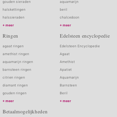
gouden sieraden
aquamarijn
halskettingen
beril
halssieraden
chalcedoon
meer
meer
Ringen
Edelsteen encyclopedie
agaat ringen
Edelsteen Encyclopedie
amethist ringen
Agaat
aquamarijn ringen
Amethist
barnsteen ringen
Apatiet
citrien ringen
Aquamarijn
diamant ringen
Barnsteen
gouden ringen
Beril
meer
meer
Betaalmogelijkheden