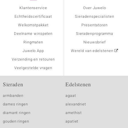
Klantenservice
Over Juwelo
Echtheidscertificaat
Sieradenspecialisten
Welkomstpakket
Presentatoren
Deelname winspelen
Sieradenprogramma
Ringmaten
Nieuwsbrief
Juwelo App
Wereld van edelstenen
Verzending en retouren
Veelgestelde vragen
Sieraden
Edelstenen
armbanden
agaat
dames ringen
alexandriet
diamant ringen
amethist
gouden ringen
apatiet