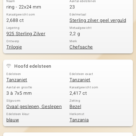
Naam
Aantal edelstenen
ring - 22x24 mm
23
Karaatgewicht som
Edelmetaal
2,688 ct
Sterling zilver geel verguld
Legering
Metaalgewicht
925 Sterling Zilver
2,2 g
Ontwerp
Merk
Trilogie
Chefsache
Hoofd edelsteen
Edelsteen
Edelsteen exact
Tanzaniet
Tanzaniet
Aantal en grootte
Karaatgewicht som
3 à 7x5 mm
2,417 ct
Slijpvorm
Zetting
Ovaal geslepen, Geslepen
Bezel
Edelsteen kleur
Herkomst
blauw
Tanzania