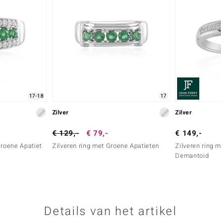
17-18
17
Zilver
Zilver
€ 129,-
€ 79,-
€ 149,-
Groene Apatiet
Zilveren ring met Groene Apatieten
Zilveren ring
Demantoid
Details van het artikel