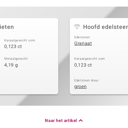
ieten
Hoofd edelstee
Edelsteen
Karaatgewicht som
Granaat
0,123 ct
Metaalgewicht
Karaatgewicht som
4,19 g
0,123 ct
Edelsteen kleur
groen
Naar het artikel