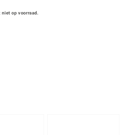
Rhodoliet
Sieraden in varianten
is
Toermalijn
Ringmaten
 niet op voorraad.
Geel
-20%