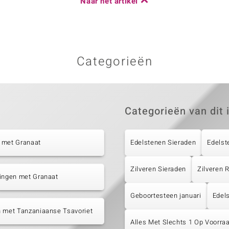
Naar het artikel
Categorieën
Categorieën van dit 
 met Granaat
Edelstenen Sieraden
Edelst
Zilveren Sieraden
Zilveren
tingen met Granaat
Geboortesteen januari
Edels
n met Tanzaniaanse Tsavoriet
Alles Met Slechts 1 Op Voorraa