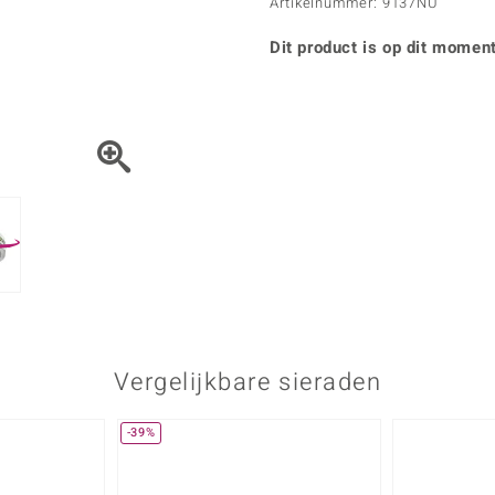
Parel
Kwarts
Artikelnummer: 9137NU
♦ Zilveren ringen
Vitale Minerale
Topaas
Turkoo
♦ Zilveren oorbellen
Dit product is op dit moment
♦ Zilveren hangers
♦ Zilveren armbanden
♦ Zilveren kettingen
Blauw
Groen
Platina sieraden
Vergelijkbare sieraden
-39%