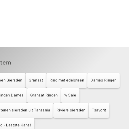
item
een Sieraden
Granaat
Ring met edelsteen
Dames Ringen
 Ringen Dames
Granaat Ringen
% Sale
tenen sieraden uit Tanzania
Rivière sieraden
Tsavorit
d - Laatste Kans!