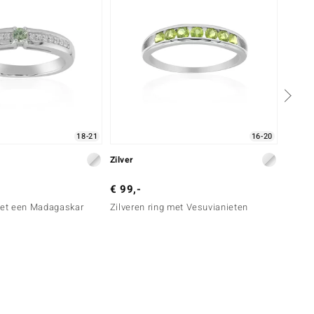
18-21
16-20
Zilver
Zilve
€ 99,-
€ 99,
 met een Madagaskar
Zilveren ring met Vesuvianieten
Zilver
Deman