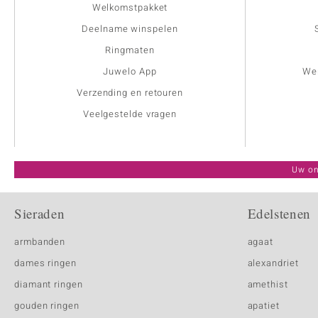
Welkomstpakket
Deelname winspelen
Ringmaten
Juwelo App
Wer
Verzending en retouren
Veelgestelde vragen
Uw on
Sieraden
Edelstenen
armbanden
agaat
dames ringen
alexandriet
diamant ringen
amethist
gouden ringen
apatiet