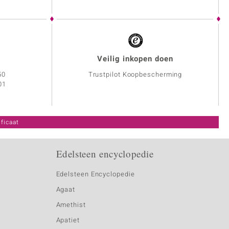
Veilig inkopen doen
50
Trustpilot Koopbescherming
01
ficaat
Edelsteen encyclopedie
Edelsteen Encyclopedie
Agaat
Amethist
Apatiet