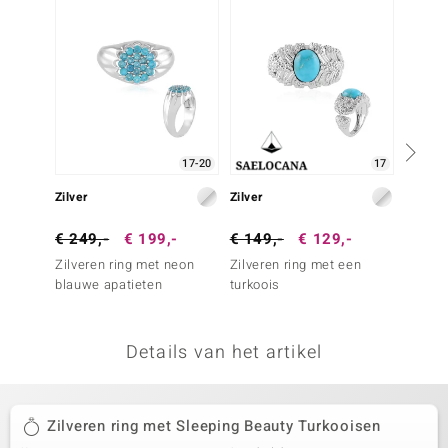
remonti
remonti
uwelo
 Gems
17-20
17
NO Collection
Zilver
Zilver
Zilver
va
€ 249,-
€ 199,-
€ 149,-
€ 129,-
€ 199
Zilveren ring met neon
Zilveren ring met een
Zilver
blauwe apatieten
turkoois
Beauty
(Faszin
Details van het artikel
Minerale
Zilveren ring met Sleeping Beauty Turkooisen