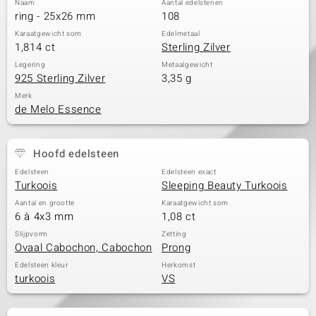
Naam
Aantal edelstenen
ring - 25x26 mm
108
Karaatgewicht som
Edelmetaal
1,814 ct
Sterling Zilver
Legering
Metaalgewicht
925 Sterling Zilver
3,35 g
Merk
de Melo Essence
Hoofd edelsteen
Edelsteen
Edelsteen exact
Turkoois
Sleeping Beauty Turkoois
Aantal en grootte
Karaatgewicht som
6 à 4x3 mm
1,08 ct
Slijpvorm
Zetting
Ovaal Cabochon, Cabochon
Prong
Edelsteen kleur
Herkomst
turkoois
VS