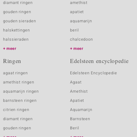
diamant ringen
amethist
gouden ringen
apatiet
gouden sieraden
aquamarijn
halskettingen
beril
halssieraden
chalcedoon
meer
meer
Ringen
Edelsteen encyclopedie
agaat ringen
Edelsteen Encyclopedie
amethist ringen
Agaat
aquamarijn ringen
Amethist
barnsteen ringen
Apatiet
citrien ringen
Aquamarijn
diamant ringen
Barnsteen
gouden ringen
Beril