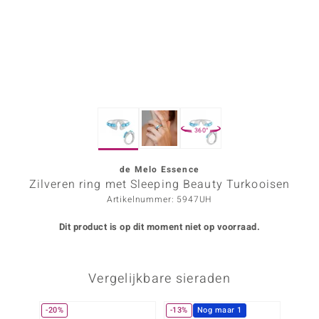
ana
Prince Designs
o
360°
Chic
d in Berlin
de Melo Essence
Zilveren ring met Sleeping Beauty Turkooisen
insell
Artikelnummer: 5947UH
n Vogue
Dit product is op dit moment niet op voorraad.
e in Italy
Vergelijkbare sieraden
o Paraíso
izen
-20%
-13%
Nog maar 1
-35%