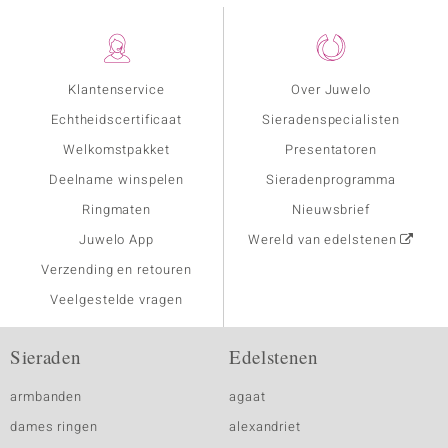
Klantenservice
Over Juwelo
Echtheidscertificaat
Sieradenspecialisten
Welkomstpakket
Presentatoren
Deelname winspelen
Sieradenprogramma
Ringmaten
Nieuwsbrief
Juwelo App
Wereld van edelstenen
Verzending en retouren
Veelgestelde vragen
Sieraden
Edelstenen
armbanden
agaat
dames ringen
alexandriet